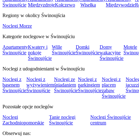
Świnoujście
Międzyzdroje
Kołczewo
Wisełka
Międzywodzie
R
Regiony w okolicy Świnoujścia
Noclegi Morze
Kategorie noclegowe w Świnoujściu
Apartamenty
Kwatery i
Wille
Domki
Domy
Motele
Świnoujście
pokoje
Świnoujście
Świnoujście
wakacyjne
Świnouj
Świnoujście
Świnoujście
Noclegi z udogodnieniami w Świnoujściu
Noclegi z
Noclegi z
Noclegi ze
Noclegi z
Noclegi z
Nocleg
basenem
wyżywieniem
śniadaniem
parkingiem
placem
jacuzz
Świnoujście
Świnoujście
Świnoujście
Świnoujście
zabaw
Świnou
Świnoujście
Pozostałe opcje noclegów
Noclegi
Tanie noclegi
Noclegi Świnoujście
Zachodniopomorskie
Świnoujście
centrum
Obserwuj nas: