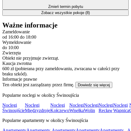
Zmień termin pobytu
Zobacz wszystkie pokoje (8)
Ważne informacje
Zameldowanie
od 16:00
do 18:00
Wymeldowanie
do 10:00
Zwierzęta
Obiekt nie przyjmuje zwierząt.
Kaucja zwrotna
600 zł (pobierana przy zameldowaniu, zwracana w całości przy
braku szkód).
Informacje prawne
Ten obiekt jest zarządzany przez firmę.
Dowiedz się więcej
Popularne noclegi w okolicy Świnoujścia
Noclegi
Noclegi
Noclegi
Noclegi
Noclegi
Noclegi
Noclegi
Świnoujście
Międzyzdroje
Kołczewo
Wisełka
Wolin
Recław
Wapnica
Popularne apartamenty w okolicy Świnoujścia
Apartamenty
Apartamenty
Apartamenty
Apartamenty
Apartamenty
A