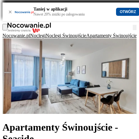
Taniej w aplikacji
×
OTWÓRZ
Nawet 20% zniżki po zalogowaniu
Nocowanie.pl
Noclegi
Noclegi Świnoujście
Apartamenty Świnoujście
Apartamenty Świnoujście -
Seaside