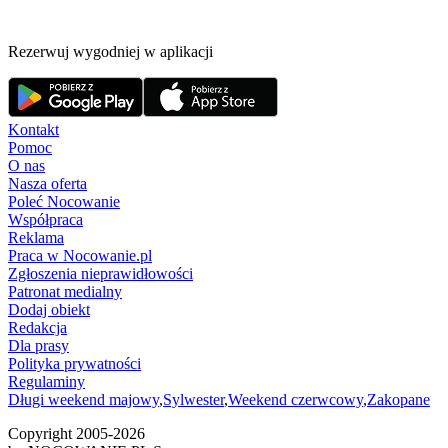
Rezerwuj wygodniej w aplikacji
Kontakt
Pomoc
O nas
Nasza oferta
Poleć Nocowanie
Współpraca
Reklama
Praca w Nocowanie.pl
Zgłoszenia nieprawidłowości
Patronat medialny
Dodaj obiekt
Redakcja
Dla prasy
Polityka prywatności
Regulaminy
Długi weekend majowy
,
Sylwester
,
Weekend czerwcowy
,
Zakopane
Copyright 2005-
2026