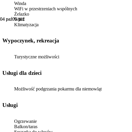
Winda
WiFi w przestrzeniach wspólnych
Żelazko
04 paź
04 paź
05 paź
05 paź
WIFI
Klimatyzacja
Wypoczynek, rekreacja
Turystyczne możliwości
usługi dla dzieci
Możliwość podgrzania pokarmu dla niemowląt
Usługi
Ogrzewanie
Balkon/taras
Suszarka do włosów