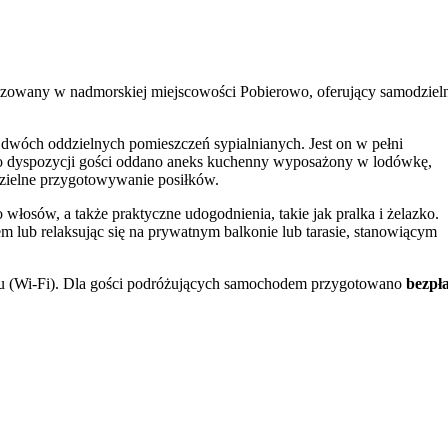
owany w nadmorskiej miejscowości Pobierowo, oferujący samodziel
 dwóch oddzielnych pomieszczeń sypialnianych. Jest on w pełni
 Do dyspozycji gości oddano aneks kuchenny wyposażony w lodówkę,
dzielne przygotowywanie posiłków.
włosów, a także praktyczne udogodnienia, takie jak pralka i żelazko.
m lub relaksując się na prywatnym balkonie lub tarasie, stanowiącym
tu (Wi-Fi). Dla gości podróżujących samochodem przygotowano
bezpł
 wymeldować należy się do godziny 11:00. Płatności za rezerwację
ucja.
o gwarantuje dogodny dostęp do kluczowych punktów kurortu. W
erowie
, będąca główną atrakcją okolicy. Centralnym punktem
ciem, oferując liczne punkty gastronomiczne i handlowe.