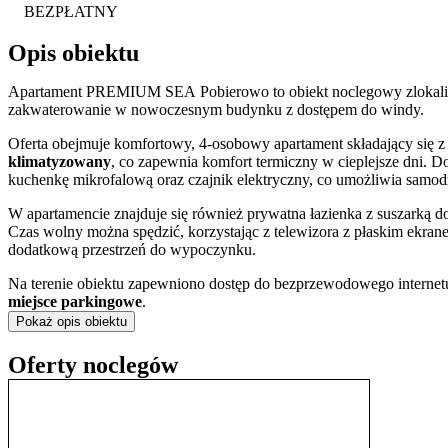
BEZPŁATNY
Opis obiektu
Apartament PREMIUM SEA Pobierowo to obiekt noclegowy zlokaliz
zakwaterowanie w nowoczesnym budynku z dostępem do windy.
Oferta obejmuje komfortowy, 4-osobowy apartament składający się z
klimatyzowany
, co zapewnia komfort termiczny w cieplejsze dni.
kuchenkę mikrofalową oraz czajnik elektryczny, co umożliwia samo
W apartamencie znajduje się również prywatna łazienka z suszarką do 
Czas wolny można spędzić, korzystając z telewizora z płaskim ekrane
dodatkową przestrzeń do wypoczynku.
Na terenie obiektu zapewniono dostęp do bezprzewodowego interne
miejsce parkingowe
.
Pokaż opis obiektu
Zameldowanie odbywa się w godzinach od 14:00 do 16:00, natomiast
można dokonać przelewem, a przy pobycie pobierana jest zwrotna ka
Oferty noclegów
Apartament położony jest przy ulicy Mazowieckiej w Pobierowie, c
niewielkiej odległości znajduje się szeroka, piaszczysta
Plaża w Pobi
miejscowości jest ulica Grunwaldzka, która w sezonie letnim tętni ży