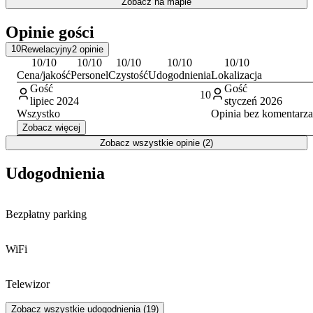
Zobacz na mapie
Opinie gości
10
Rewelacyjny
2
opinie
10
/10
10
/10
10
/10
10
/10
10
/10
Cena/jakość
Personel
Czystość
Udogodnienia
Lokalizacja
Gość
Gość
10
lipiec 2024
styczeń 2026
Wszystko
Opinia bez komentarza
Zobacz więcej
Zobacz wszystkie opinie (2)
Udogodnienia
Bezpłatny parking
WiFi
Telewizor
Zobacz wszystkie udogodnienia (19)