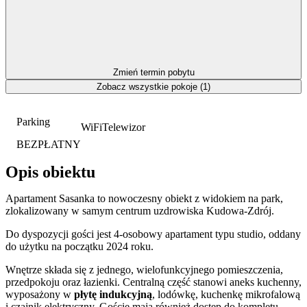
Zmień termin pobytu
Zobacz wszystkie pokoje (1)
Parking
WiFi
Telewizor
BEZPŁATNY
Opis obiektu
Apartament Sasanka to nowoczesny obiekt z widokiem na park,
zlokalizowany w samym centrum uzdrowiska Kudowa-Zdrój.
Do dyspozycji gości jest 4-osobowy apartament typu studio, oddany
do użytku na początku 2024 roku.
Wnętrze składa się z jednego, wielofunkcyjnego pomieszczenia,
przedpokoju oraz łazienki. Centralną część stanowi aneks kuchenny,
wyposażony w
płytę indukcyjną
, lodówkę, kuchenkę mikrofalową
i czajnik elektryczny. Goście mają również dostęp do kompletu