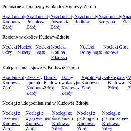
Popularne apartamenty w okolicy Kudowy-Zdroju
Apartamenty
Apartamenty
Apartamenty
Apartamenty
Apartamenty
Apar
Kudowa-
Polanica-
Duszniki-
Radków
Szczytna
Ziel
Zdrój
Zdrój
Zdrój
Regiony w okolicy Kudowy-Zdroju
Noclegi
Noclegi
Noclegi
Noclegi
Noclegi
Noclegi Góry
Góry
Sudety
Śląsk
Kotlina
Dolny Śląsk
Stołowe
Kłodzka
Kategorie noclegowe w Kudowie-Zdroju
Apartamenty
Kwatery
Domki
Domy
Agroturystyka
Pensjonaty
W
Kudowa-
i pokoje
Kudowa-
wakacyjne
Kudowa-
Kudowa-
K
Zdrój
Kudowa-
Zdrój
Kudowa-
Zdrój
Zdrój
Z
Zdrój
Zdrój
Noclegi z udogodnieniami w Kudowie-Zdroju
Noclegi z
Noclegi z
Noclegi ze
Noclegi z
Noclegi z
basenem
wyżywieniem
śniadaniem
parkingiem
placem zabaw
Kudowa-
Kudowa-
Kudowa-
Kudowa-
Kudowa-
Zdrój
Zdrój
Zdrój
Zdrój
Zdrój