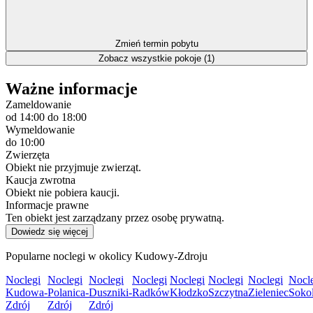
Zmień termin pobytu
Zobacz wszystkie pokoje (1)
Ważne informacje
Zameldowanie
od 14:00
do 18:00
Wymeldowanie
do 10:00
Zwierzęta
Obiekt nie przyjmuje zwierząt.
Kaucja zwrotna
Obiekt nie pobiera kaucji.
Informacje prawne
Ten obiekt jest zarządzany przez osobę prywatną.
Dowiedz się więcej
Popularne noclegi w okolicy Kudowy-Zdroju
Noclegi
Noclegi
Noclegi
Noclegi
Noclegi
Noclegi
Noclegi
Nocl
Kudowa-
Polanica-
Duszniki-
Radków
Kłodzko
Szczytna
Zieleniec
Soko
Zdrój
Zdrój
Zdrój