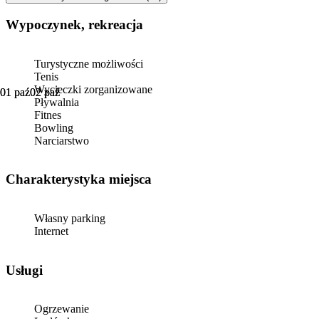
Wypoczynek, rekreacja
Turystyczne możliwości
Tenis
Wycieczki zorganizowane
01 paź
01 paź
02 paź
02 paź
Pływalnia
Fitnes
Bowling
Narciarstwo
Charakterystyka miejsca
Własny parking
Internet
Usługi
Ogrzewanie