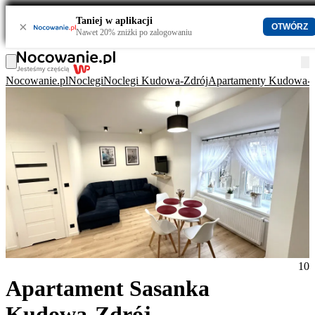
Taniej w aplikacji
×
OTWÓRZ
Nawet 20% zniżki po zalogowaniu
Nocowanie.pl
Noclegi
Noclegi Kudowa-Zdrój
Apartamenty Kudowa-Z
10
Apartament Sasanka
Kudowa-Zdrój