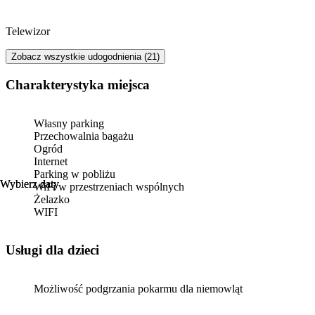
Telewizor
Zobacz wszystkie udogodnienia (21)
Charakterystyka miejsca
Własny parking
Przechowalnia bagażu
Ogród
Internet
Parking w pobliżu
Wybierz daty
Wybierz daty
WiFi w przestrzeniach wspólnych
Żelazko
WIFI
usługi dla dzieci
Możliwość podgrzania pokarmu dla niemowląt