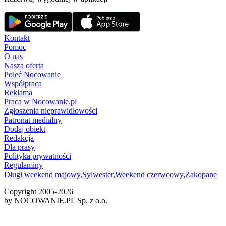
Kontakt
Pomoc
O nas
Nasza oferta
Poleć Nocowanie
Współpraca
Reklama
Praca w Nocowanie.pl
Zgłoszenia nieprawidłowości
Patronat medialny
Dodaj obiekt
Redakcja
Dla prasy
Polityka prywatności
Regulaminy
Długi weekend majowy
,
Sylwester
,
Weekend czerwcowy
,
Zakopane
Copyright 2005-
2026
by NOCOWANIE.PL Sp. z o.o.