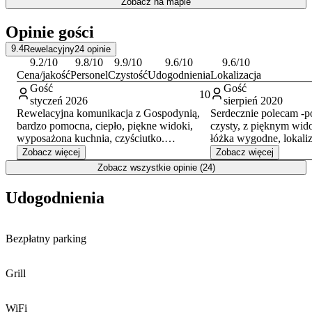
Zobacz na mapie
dalszych wycieczek, na przykład do słynnej Świątyni Wang czy pod
Dziki Wodospad.
Opinie gości
9.4
Rewelacyjny
24
opinie
9.2
/10
9.8
/10
9.9
/10
9.6
/10
9.6
/10
Cena/jakość
Personel
Czystość
Udogodnienia
Lokalizacja
Gość
Gość
10
styczeń 2026
sierpień 2020
Rewelacyjna komunikacja z Gospodynią,
Serdecznie polecam -po
bardzo pomocna, ciepło, piękne widoki,
czysty, z pięknym wid
wyposażona kuchnia, czyściutko.
łóżka wygodne, lokaliz
Doskonała lokalizacja, na piechotę można
centrum a jednak z dal
Zobacz więcej
Zobacz więcej
dojść pod wyciąg, blisko sklepy, restauracje
dosłownie 5 min.Właśc
Zobacz wszystkie opinie (24)
i przystanek autobusowy.
pomocna jak trzeba do
drogę-super babeczka!
Udogodnienia
Bezpłatny parking
Grill
WiFi