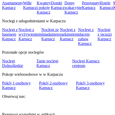
Apartamenty
Wille
Kwatery
Domki
Domy
Pensjonaty
Hotele
Karpacz
Karpacz
i pokoje
Karpacz
wakacyjne
Karpacz
Karpacz
Karpacz
Karpacz
Noclegi z udogodnieniami w Karpaczu
Noclegi z
Noclegi z
Noclegi ze
Noclegi z
Noclegi z
Noclegi
basenem
wyżywieniem
śniadaniem
parkingiem
placem
z jacuzzi
Karpacz
Karpacz
Karpacz
Karpacz
zabaw
Karpacz
Karpacz
Pozostałe opcje noclegów
Noclegi
Tanie noclegi
Noclegi Karpacz
Dolnośląskie
Karpacz
centrum
Pokoje wieloosobowe w w Karpaczu
Pokój 1-osobowy
Pokój 2-osobowy
Pokój 3-osobowy
Karpacz
Karpacz
Karpacz
Obserwuj nas:
Rezerwuj wygodniej w aplikacji