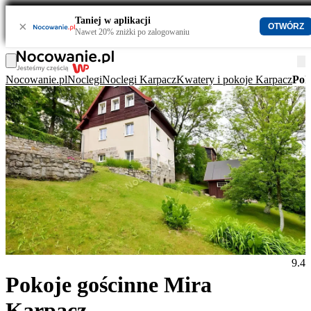
Taniej w aplikacji
×
OTWÓRZ
Nawet 20% zniżki po zalogowaniu
Nocowanie.pl
Noclegi
Noclegi Karpacz
Kwatery i pokoje Karpacz
Pok
9.4
Pokoje gościnne Mira
Karpacz