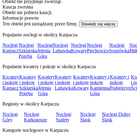
Obiekt nie przyjmuje zwierząt.
Kaucja zwrotna
Obiekt nie pobiera kaucji.
Informacje prawne
Ten obiekt jest zarządzany przez firmę.
Dowiedz się więcej
Popularne noclegi w okolicy Karpacza
Noclegi
Noclegi
Noclegi
Noclegi
Noclegi
Noclegi
Noclegi
Noc
Karpacz
Szklarska
Jelenia
Lubawka
Kowary
Piechowice
Sosnówka
Mił
Poręba
Góra
Popularne kwatery i pokoje w okolicy Karpacza
Kwatery
Kwatery
Kwatery
Kwatery
Kwatery
Kwatery i
Kwatery i
Kw
i pokoje
i pokoje
i pokoje
i pokoje
i pokoje
pokoje
pokoje
i p
Karpacz
Szklarska
Jelenia
Lubawka
Kowary
Kamienna
Podgórzyn
Śc
Poręba
Góra
Góra
Regiony w okolicy Karpacza
Noclegi
Noclegi
Noclegi
Noclegi
Noclegi Dolny
Góry
Karkonosze
Sudety
Śląsk
Śląsk
Kategorie noclegowe w Karpaczu