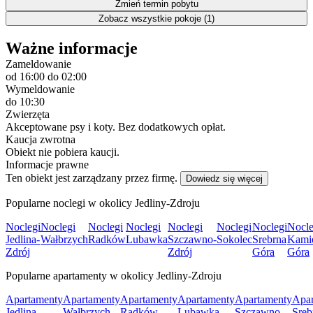
Zmień termin pobytu
Zobacz wszystkie pokoje (1)
Ważne informacje
Zameldowanie
od 16:00
do 02:00
Wymeldowanie
do 10:30
Zwierzęta
Akceptowane psy i koty. Bez dodatkowych opłat.
Kaucja zwrotna
Obiekt nie pobiera kaucji.
Informacje prawne
Ten obiekt jest zarządzany przez firmę.
Dowiedz się więcej
Popularne noclegi w okolicy Jedliny-Zdroju
Noclegi
Noclegi
Noclegi
Noclegi
Noclegi
Noclegi
Noclegi
Nocle
Jedlina-
Wałbrzych
Radków
Lubawka
Szczawno-
Sokolec
Srebrna
Kami
Zdrój
Zdrój
Góra
Góra
Popularne apartamenty w okolicy Jedliny-Zdroju
Apartamenty
Apartamenty
Apartamenty
Apartamenty
Apartamenty
Apar
Jedlina-
Wałbrzych
Radków
Lubawka
Szczawno-
Sreb