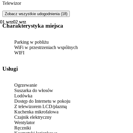
Telewizor
Zobacz wszystkie udogodnienia (18)
01 wrz
01 wrz
02 wrz
02 wrz
Charakterystyka miejsca
Parking w pobliżu
WiFi w przestrzeniach wspólnych
WIFI
Usługi
Ogrzewanie
Suszarka do włosów
Lodówka
Dostęp do Internetu w pokoju
Z telewizorem LCD/plazmą
Kuchenka mikrofalowa
Czajnik elektryczny
Wentylator
Ręczniki