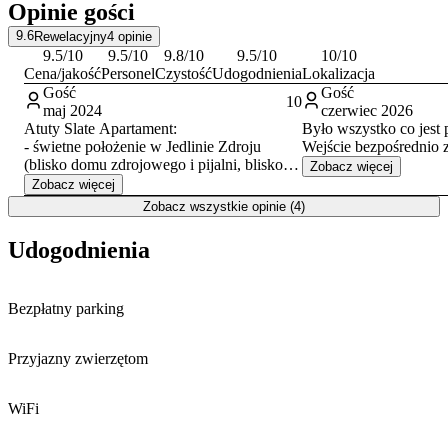
Opinie gości
9.6
Rewelacyjny
4
opinie
9.5
/10
9.5
/10
9.8
/10
9.5
/10
10
/10
Cena/jakość
Personel
Czystość
Udogodnienia
Lokalizacja
Gość
Gość
10
maj 2024
czerwiec 2026
Atuty Slate Apartament:
Było wszystko co jest 
- świetne położenie w Jedlinie Zdroju
Wejście bezpośrednio z
(blisko domu zdrojowego i pijalni, blisko
Zobacz więcej
do pięknego parku z fontanną
Zobacz więcej
multimedialną, blisko do sklepu, w pobliżu
Zobacz wszystkie opinie (4)
parking, łatwo wyjść na szlaki); - stosunek
jakości do ceny; - akceptacja zwierząt; -
Udogodnienia
ciekawa aranżacja wnętrza i wyposażenie; -
czystość; - bardzo dobry kontakt z
właścicielami (byli bardzo pomocni).
Bezpłatny parking
Przyjazny zwierzętom
WiFi