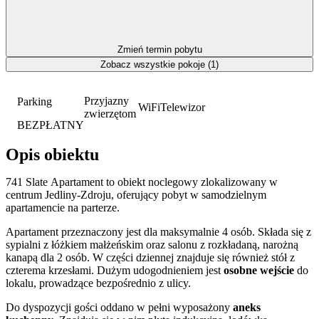
Zmień termin pobytu
Zobacz wszystkie pokoje (1)
Przyjazny
Parking
WiFi
Telewizor
zwierzętom
BEZPŁATNY
Opis obiektu
741 Slate Apartament to obiekt noclegowy zlokalizowany w
centrum Jedliny-Zdroju, oferujący pobyt w samodzielnym
apartamencie na parterze.
Apartament przeznaczony jest dla maksymalnie 4 osób. Składa się z
sypialni z łóżkiem małżeńskim oraz salonu z rozkładaną, narożną
kanapą dla 2 osób. W części dziennej znajduje się również stół z
czterema krzesłami. Dużym udogodnieniem jest
osobne wejście
do
lokalu, prowadzące bezpośrednio z ulicy.
Do dyspozycji gości oddano w pełni wyposażony
aneks