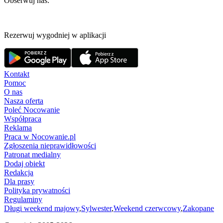
Obserwuj nas:
Rezerwuj wygodniej w aplikacji
Kontakt
Pomoc
O nas
Nasza oferta
Poleć Nocowanie
Współpraca
Reklama
Praca w Nocowanie.pl
Zgłoszenia nieprawidłowości
Patronat medialny
Dodaj obiekt
Redakcja
Dla prasy
Polityka prywatności
Regulaminy
Długi weekend majowy
,
Sylwester
,
Weekend czerwcowy
,
Zakopane