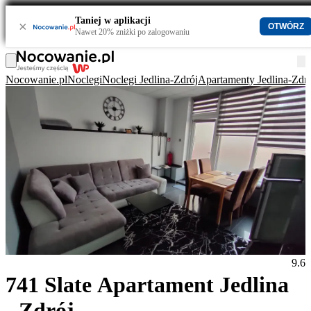
Taniej w aplikacji
×
OTWÓRZ
Nawet 20% zniżki po zalogowaniu
Nocowanie.pl
Noclegi
Noclegi Jedlina-Zdrój
Apartamenty Jedlina-Zdr
9.6
741 Slate Apartament Jedlina
- Zdrój