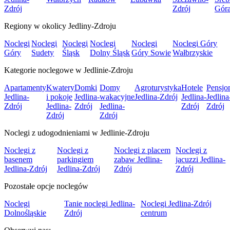
Zdrój
Zdrój
Gór
Regiony w okolicy Jedliny-Zdroju
Noclegi
Noclegi
Noclegi
Noclegi
Noclegi
Noclegi Góry
Góry
Sudety
Śląsk
Dolny Śląsk
Góry Sowie
Wałbrzyskie
Kategorie noclegowe w Jedlinie-Zdroju
Apartamenty
Kwatery
Domki
Domy
Agroturystyka
Hotele
Pensjo
Jedlina-
i pokoje
Jedlina-
wakacyjne
Jedlina-Zdrój
Jedlina-
Jedlina
Zdrój
Jedlina-
Zdrój
Jedlina-
Zdrój
Zdrój
Zdrój
Zdrój
Noclegi z udogodnieniami w Jedlinie-Zdroju
Noclegi z
Noclegi z
Noclegi z placem
Noclegi z
basenem
parkingiem
zabaw Jedlina-
jacuzzi Jedlina-
Jedlina-Zdrój
Jedlina-Zdrój
Zdrój
Zdrój
Pozostałe opcje noclegów
Noclegi
Tanie noclegi Jedlina-
Noclegi Jedlina-Zdrój
Dolnośląskie
Zdrój
centrum