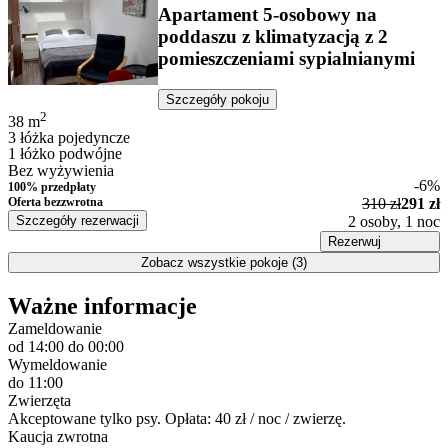
Apartament 5-osobowy na
poddaszu z klimatyzacją z 2
pomieszczeniami sypialnianymi
Szczegóły pokoju
2
38
m
3 łóżka pojedyncze
1 łóżko podwójne
Bez wyżywienia
-6%
100% przedpłaty
Oferta bezzwrotna
310 zł
291 zł
Szczegóły rezerwacji
2 osoby, 1 noc
Rezerwuj
Zobacz wszystkie pokoje (3)
Ważne informacje
Zameldowanie
od 14:00
do 00:00
Wymeldowanie
do 11:00
Zwierzęta
Akceptowane tylko psy. Opłata: 40 zł / noc / zwierzę.
Kaucja zwrotna