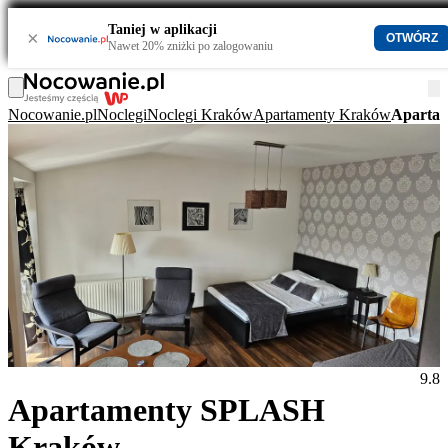
Taniej w aplikacji
×
OTWÓRZ
Nawet 20% zniżki po zalogowaniu
Nocowanie.pl
Noclegi
Noclegi Kraków
Apartamenty Kraków
Aparta
9.8
Apartamenty SPLASH
Kraków