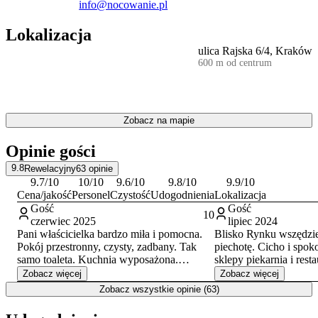
maksymalną notę, a także lokalizację obiektu.
info@nocowanie.pl
Położenie w samym sercu Krakowa umożliwia piesze dotarcie do
Lokalizacja
najważniejszych atrakcji miasta. W bezpośrednim sąsiedztwie
zlokalizowany jest
Rynek Główny
z Sukiennicami i Kościołem
ulica Rajska 6/4, Kraków
Mariackim. W niewielkiej odległości znajduje się również
Zamek
600 m od centrum
Królewski na Wawelu
oraz historyczna dzielnica Kazimierz.
Zobacz na mapie
Opinie gości
9.8
Rewelacyjny
63
opinie
9.7
/10
10
/10
9.6
/10
9.8
/10
9.9
/10
Cena/jakość
Personel
Czystość
Udogodnienia
Lokalizacja
Gość
Gość
10
czerwiec 2025
lipiec 2024
Pani właścicielka bardzo miła i pomocna.
Blisko Rynku wszędzi
Pokój przestronny, czysty, zadbany. Tak
piechotę. Cicho i spok
samo toaleta. Kuchnia wyposażona.
sklepy piekarnia i rest
Koleżanka stwierdziła że chce kupić i tam
lokalizacja. Przemila 
Zobacz więcej
Zobacz więcej
mieszkać :). Jak będę szukała noclegu w
Gorąco polecam.
Zobacz wszystkie opinie (63)
Krakowie to zapewne tam wrócę. Jeden z
Mieszkanie jest na pod
lepszych obiektów na jaki trafiłam
dworze jest gorąco to 