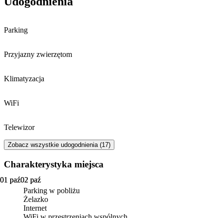
Udogodnienia
Wybrałam apartamenty SPLASH ze
Ale to jeden mały minus tak to same pl
względu na fakt że jest dostępny balkon.
I polecam bardzo to mi
Jednak kratkowana podłoga na balkonie na
Parking
3 piętrze dla osoby z lękiem wysokości jest
bardzo niekomfortowa. Może warto w
przyszłości pomyśleć o czymś bardziej
Przyjazny zwierzętom
stałym
Klimatyzacja
WiFi
Telewizor
Zobacz wszystkie udogodnienia (17)
Charakterystyka miejsca
01 paź
01 paź
02 paź
02 paź
Parking w pobliżu
Żelazko
Internet
WiFi w przestrzeniach wspólnych