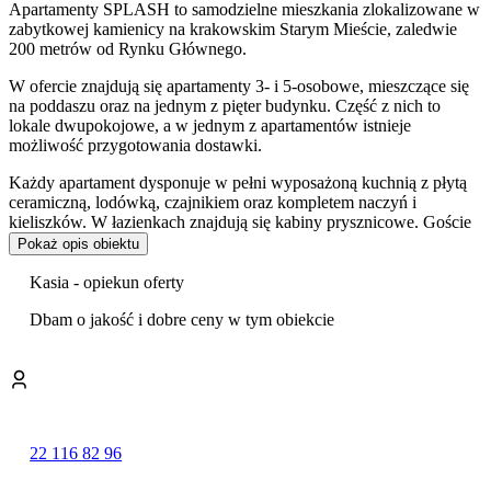
Apartamenty SPLASH to samodzielne mieszkania zlokalizowane w
zabytkowej kamienicy na krakowskim Starym Mieście, zaledwie
200 metrów od Rynku Głównego.
W ofercie znajdują się apartamenty 3- i 5-osobowe, mieszczące się
na poddaszu oraz na jednym z pięter budynku. Część z nich to
lokale dwupokojowe, a w jednym z apartamentów istnieje
możliwość przygotowania dostawki.
Każdy apartament dysponuje w pełni wyposażoną kuchnią z płytą
ceramiczną, lodówką, czajnikiem oraz kompletem naczyń i
kieliszków. W łazienkach znajdują się kabiny prysznicowe. Goście
mają również zapewnioną pościel i ręczniki. Część apartamentów
Pokaż opis obiektu
jest
klimatyzowana
, a jeden z nich posiada
balkon
.
Kasia - opiekun oferty
Możliwy jest pobyt ze zwierzętami.
Dbam o jakość i dobre ceny w tym obiekcie
Do dyspozycji gości jest bezprzewodowy
internet (Wi-Fi)
oraz
żelazko. Obiekt nie posiada prywatnego parkingu. Postój jest
możliwy na ulicy w strefie płatnego parkowania (6 zł/h w godz. 10-
20 od poniedziałku do soboty) lub na sąsiednich parkingach
strzeżonych, w cenie około 80 zł za dobę. Bezpłatne miejsca
postojowe dostępne są w odległości około 1,5 km.
22 116 82 96
Goście szczególnie wysoko oceniają
obsługę
, której przyznali