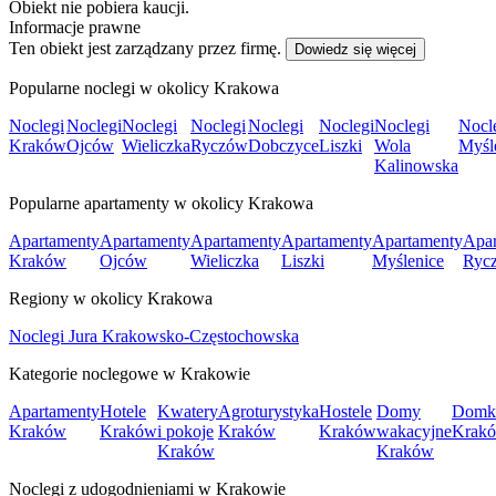
Obiekt nie pobiera kaucji.
Informacje prawne
Ten obiekt jest zarządzany przez firmę.
Dowiedz się więcej
Popularne noclegi w okolicy Krakowa
Noclegi
Noclegi
Noclegi
Noclegi
Noclegi
Noclegi
Noclegi
Nocl
Kraków
Ojców
Wieliczka
Ryczów
Dobczyce
Liszki
Wola
Myśl
Kalinowska
Popularne apartamenty w okolicy Krakowa
Apartamenty
Apartamenty
Apartamenty
Apartamenty
Apartamenty
Apar
Kraków
Ojców
Wieliczka
Liszki
Myślenice
Ryc
Regiony w okolicy Krakowa
Noclegi Jura Krakowsko-Częstochowska
Kategorie noclegowe w Krakowie
Apartamenty
Hotele
Kwatery
Agroturystyka
Hostele
Domy
Domk
Kraków
Kraków
i pokoje
Kraków
Kraków
wakacyjne
Krak
Kraków
Kraków
Noclegi z udogodnieniami w Krakowie