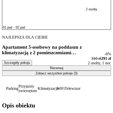
2 osoby
NAJLEPSZA DLA CIEBIE
Apartament 5-osobowy na poddaszu z
klimatyzacją z 2 pomieszczeniami
-6%
sypialnianymi
310 zł
291 zł
Szczegóły pokoju
2 osoby, 1 noc
Rezerwuj
Zobacz wszystkie pokoje (3)
Przyjazny
Parking
Klimatyzacja
WiFi
Telewizor
zwierzętom
Opis obiektu