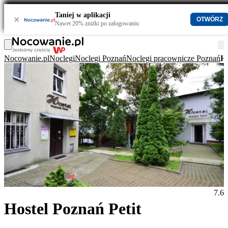
Taniej w aplikacji
×
OTWÓRZ
Nawet 20% zniżki po zalogowaniu
Nocowanie.pl
Noclegi
Noclegi Poznań
Noclegi pracownicze Poznań
Ho
7.6
Hostel Poznań Petit