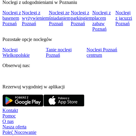
Noclegi z udogodnieniami w Poznaniu
Noclegi z
Noclegi z
Noclegi ze
Noclegi z
Noclegi z
Noclegi
basenem
wyżywieniem
śniadaniem
parkingiem
placem
z jacuzzi
Poznań
Poznań
Poznań
Poznań
zabaw
Poznań
Poznań
Pozostałe opcje noclegów
Noclegi
Tanie noclegi
Noclegi Poznań
Wielkopolskie
Poznań
centrum
Obserwuj nas:
Rezerwuj wygodniej w aplikacji
Kontakt
Pomoc
O nas
Nasza oferta
Poleć Nocowanie