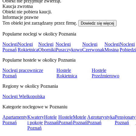
Obiekt nie przyjmuje zwierząt.
Kaucja zwrotna
Obiekt nie pobiera kaucji.
Informacje prawne
Ten obiekt jest zarządzany przez firmę.
Dowiedz się więcej
Popularne noclegi w okolicy Poznania
Noclegi
Noclegi
Noclegi
Noclegi
Noclegi
Noclegi
Noclegi
Poznań
Rokietnica
Oborniki
Puszczykowo
Czerwonak
Mosina
Pobiedz
Popularne hostele w okolicy Poznania
Noclegi pracownicze
Hostele
Hostele
Poznań
Rokietnica
Przeźmierowo
Regiony w okolicy Poznania
Noclegi Wielkopolska
Kategorie noclegowe w Poznaniu
Apartamenty
Kwatery
Hotele
Hostele
Motele
Agroturystyka
Pensjonaty
Poznań
i pokoje
Poznań
Poznań
Poznań
Poznań
Poznań
Poznań