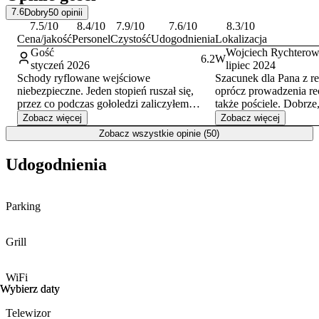
7.6
Dobry
50
opinii
7.5
/10
8.4
/10
7.9
/10
7.6
/10
8.3
/10
Cena/jakość
Personel
Czystość
Udogodnienia
Lokalizacja
Gość
Wojciech Rychterow
6.2
W
styczeń 2026
lipiec 2024
Schody ryflowane wejściowe
Szacunek dla Pana z re
niebezpieczne. Jeden stopień ruszał się,
oprócz prowadzenia rec
przez co podczas gołoledzi zaliczyłem
także pościele. Dobrze,
upadek i wyrżnąłem głową o stopień…
Poprawcie jakość w po
Zobacz więcej
Zobacz więcej
warto zadbać o bezpieczeństwo gości i je
jest staroświecko. Niec
Zobacz wszystkie opinie (50)
naprawić oraz sypać czymś podczas
czy nawet więcej, ale łóżka bym wymienił
ciężkich warunków atmosferycznych
na drewniane (tak jest
Udogodnienia
hostelach). Lepsze wy
kuchennego. Szczególn
mocno zużyte.
Parking
Grill
WiFi
Wybierz daty
Wybierz daty
Telewizor