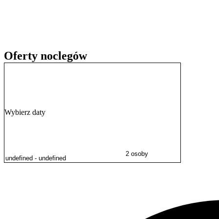
Recepcja jest czynna przez całą dobę. Na miejscu dostępny jest płatn
wszystkich pomieszczeniach zapewniono bezpłatny dostęp do interne
Oferty noclegów
Wybierz daty
2 osoby