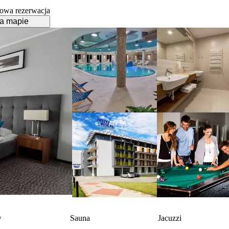
owa rezerwacja
a mapie
w
Sauna
Jacuzzi