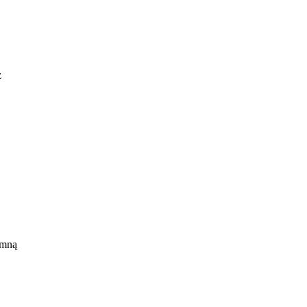
z
 z
 mną