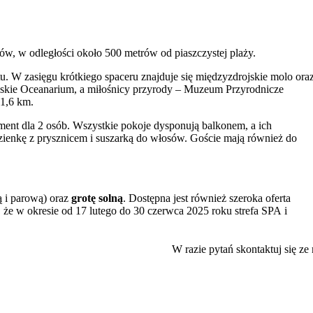
ów, w odległości około 500 metrów od piaszczystej plaży.
. W zasięgu krótkiego spaceru znajduje się międzyzdrojskie molo ora
skie Oceanarium, a miłośnicy przyrody – Muzeum Przyrodnicze
1,6 km.
ament dla 2 osób. Wszystkie pokoje dysponują balkonem, a ich
zienkę z prysznicem i suszarką do włosów. Goście mają również do
ką i parową) oraz
grotę solną
. Dostępna jest również szeroka oferta
, że w okresie od 17 lutego do 30 czerwca 2025 roku strefa SPA i
lskiej i europejskiej, a także kawiarnia. Wieczorami można skorzystać
W razie pytań skontaktuj się ze
towanym miejscem do grillowania.
j zabaw oraz kącik z zabawkami.
tu oraz profesjonalizm personelu.