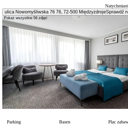
Natychmiast
ulica Nowomyśliwska 76
76
,
72-500
Międzyzdroje
Sprawdź n
Pokaż wszystkie
56 zdjęć
Parking
Basen
Plac zaba