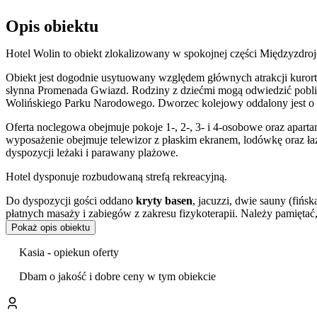
Opis obiektu
Hotel Wolin to obiekt zlokalizowany w spokojnej części Międzyzdroj
Obiekt jest dogodnie usytuowany względem głównych atrakcji kurortu
słynna Promenada Gwiazd. Rodziny z dziećmi mogą odwiedzić pobli
Wolińskiego Parku Narodowego. Dworzec kolejowy oddalony jest o 
Oferta noclegowa obejmuje pokoje 1-, 2-, 3- i 4-osobowe oraz apart
wyposażenie obejmuje telewizor z płaskim ekranem, lodówkę oraz ła
dyspozycji leżaki i parawany plażowe.
Hotel dysponuje rozbudowaną strefą rekreacyjną.
Do dyspozycji gości oddano
kryty basen
, jacuzzi, dwie sauny (fińs
płatnych masaży i zabiegów z zakresu fizykoterapii. Należy pamiętać
rekreacyjna będą nieczynne z powodu prac modernizacyjnych.
Pokaż opis obiektu
Na terenie obiektu funkcjonuje
restauracja
serwująca dania kuchni po
Kasia - opiekun oferty
kręgielni i stołu bilardowego. Dostępny jest również ogród z przygo
Dbam o jakość i dobre ceny w tym obiekcie
Z myślą o najmłodszych przygotowano
plac zabaw dla dzieci
, pokó
Goście w swoich ocenach szczególnie wysoko oceniają czystość obiek