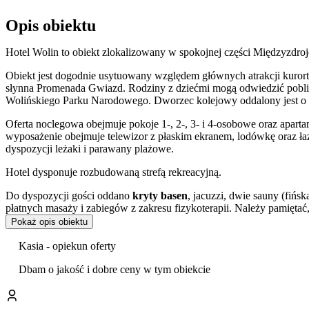
Opis obiektu
Hotel Wolin to obiekt zlokalizowany w spokojnej części Międzyzdroj
Obiekt jest dogodnie usytuowany względem głównych atrakcji kurortu
słynna Promenada Gwiazd. Rodziny z dziećmi mogą odwiedzić pobli
Wolińskiego Parku Narodowego. Dworzec kolejowy oddalony jest o 
Oferta noclegowa obejmuje pokoje 1-, 2-, 3- i 4-osobowe oraz apart
wyposażenie obejmuje telewizor z płaskim ekranem, lodówkę oraz ła
dyspozycji leżaki i parawany plażowe.
Hotel dysponuje rozbudowaną strefą rekreacyjną.
Do dyspozycji gości oddano
kryty basen
, jacuzzi, dwie sauny (fińs
płatnych masaży i zabiegów z zakresu fizykoterapii. Należy pamiętać
rekreacyjna będą nieczynne z powodu prac modernizacyjnych.
Pokaż opis obiektu
Na terenie obiektu funkcjonuje
restauracja
serwująca dania kuchni po
Kasia - opiekun oferty
kręgielni i stołu bilardowego. Dostępny jest również ogród z przygo
Dbam o jakość i dobre ceny w tym obiekcie
Z myślą o najmłodszych przygotowano
plac zabaw dla dzieci
, pokó
Goście w swoich ocenach szczególnie wysoko oceniają czystość obiek