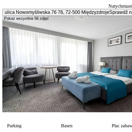
Natychmiast
ulica Nowomyśliwska 76
76
,
72-500
Międzyzdroje
Sprawdź n
Pokaż wszystkie
56 zdjęć
Parking
Basen
Plac zaba