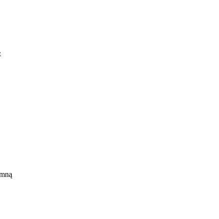
z
 z
 mną