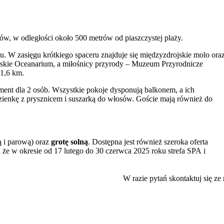
ów, w odległości około 500 metrów od piaszczystej plaży.
. W zasięgu krótkiego spaceru znajduje się międzyzdrojskie molo ora
skie Oceanarium, a miłośnicy przyrody – Muzeum Przyrodnicze
1,6 km.
ament dla 2 osób. Wszystkie pokoje dysponują balkonem, a ich
zienkę z prysznicem i suszarką do włosów. Goście mają również do
ką i parową) oraz
grotę solną
. Dostępna jest również szeroka oferta
, że w okresie od 17 lutego do 30 czerwca 2025 roku strefa SPA i
lskiej i europejskiej, a także kawiarnia. Wieczorami można skorzystać
W razie pytań skontaktuj się ze
towanym miejscem do grillowania.
j zabaw oraz kącik z zabawkami.
tu oraz profesjonalizm personelu.