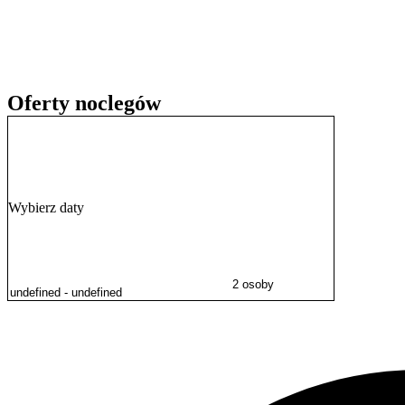
Recepcja jest czynna przez całą dobę. Na miejscu dostępny jest płatn
wszystkich pomieszczeniach zapewniono bezpłatny dostęp do interne
Oferty noclegów
Wybierz daty
2 osoby