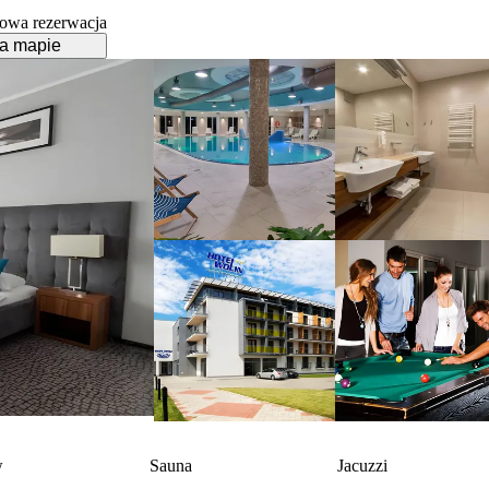
owa rezerwacja
a mapie
w
Sauna
Jacuzzi