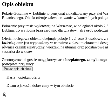
Opis obiektu
Pokoje Gościnne w Lublinie to pensjonat zlokalizowany przy alei W
Botanicznego. Obiekt oferuje zakwaterowanie w kameralnych pokoja
Położenie przy trasie wylotowej na Warszawę, w odległości około 
Lublina. To wygodna baza zarówno dla turystów, jak i osób podróżu
Oferta noclegowa obiektu obejmuje pokoje 1-, 2- oraz 3-osobowe, 
łazienką
oraz jest wyposażony w telewizor z płaskim ekranem i dost
również czajnik elektryczny, wieszaki na ubrania oraz podstawowe a
suszarka do włosów.
Zmotoryzowani goście mogą korzystać z
bezpłatnego, zamykanego
postojowe przy ulicy.
Pokaż opis obiektu
Na terenie obiektu znajduje się ogród, stanowiący miejsce do odpo
z bezpłatnej przechowalni bagażu oraz
przechowalni rowerów
. Dos
Kasia - opiekun oferty
się market spożywczy, co ułatwia codzienne zakupy.
Dbam o jakość i dobre ceny w tym obiekcie
Goście w swoich opiniach wysoko oceniają czystość panującą w obiekc
W bezpośrednim sąsiedztwie pensjonatu znajduje się
Muzeum Wsi Lu
miłośników przyrody i historii. Dogodna komunikacja miejska, dzięki
miasta. Warto odwiedzić lubelskie
Stare Miasto
z Bramą Krakowską 