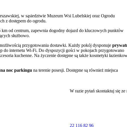
arszawskiej, w sąsiedztwie Muzeum Wsi Lubelskiej oraz Ogrodu
ch z dostępem do ogrodu.
2,5 km od centrum, zapewnia dogodny dojazd do kluczowych punktów
jących służbowo.
z możliwością przygotowania dostawki. Każdy pokój dysponuje
prywat
ęp do internetu Wi-Fi. Do dyspozycji gości w pokojach przygotowano
kcesoria kuchenne. Na życzenie dostępne są także kosmetyki łazienkow
 na noc parkingu
na terenie posesji. Dostępne są również miejsca
czynku na świeżym powietrzu. Goście mają również możliwość skorzysta
tępne jest także żelazko i deska do prasowania. W pobliżu obiektu znaj
W razie pytań skontaktuj się ze
ie, a także profesjonalizm obsługi i dogodną lokalizację.
belskiej
oraz Ogród Botaniczny UMCS, co stanowi atrakcję dla
 bliskości przystanku autobusowego, umożliwia szybkie dotarcie do se
i Wieżą Trynitarską, a także Muzeum Narodowe na Zamku Lubelskim
22 116 82 96