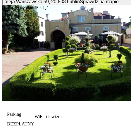
aleja Warszawska
59
,
20-803
Lublin
Sprawdź na mapie
Pokaż wszystkie
15 zdjęć
Parking
WiFi
Telewizor
BEZPŁATNY