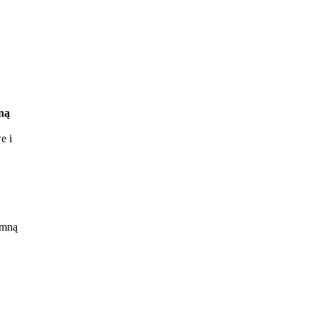
ną
e i
nia
duje
 mną
rca
.