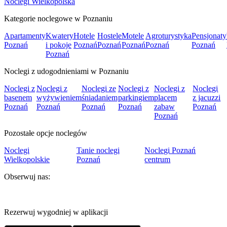
Noclegi Wielkopolska
Kategorie noclegowe w Poznaniu
Apartamenty
Kwatery
Hotele
Hostele
Motele
Agroturystyka
Pensjonaty
Poznań
i pokoje
Poznań
Poznań
Poznań
Poznań
Poznań
Poznań
Noclegi z udogodnieniami w Poznaniu
Noclegi z
Noclegi z
Noclegi ze
Noclegi z
Noclegi z
Noclegi
basenem
wyżywieniem
śniadaniem
parkingiem
placem
z jacuzzi
Poznań
Poznań
Poznań
Poznań
zabaw
Poznań
Poznań
Pozostałe opcje noclegów
Noclegi
Tanie noclegi
Noclegi Poznań
Wielkopolskie
Poznań
centrum
Obserwuj nas:
Rezerwuj wygodniej w aplikacji