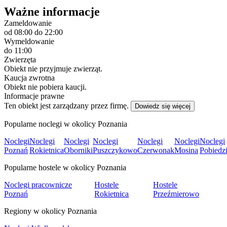
Ważne informacje
Zameldowanie
od 08:00
do 22:00
Wymeldowanie
do 11:00
Zwierzęta
Obiekt nie przyjmuje zwierząt.
Kaucja zwrotna
Obiekt nie pobiera kaucji.
Informacje prawne
Ten obiekt jest zarządzany przez firmę.
Dowiedz się więcej
Popularne noclegi w okolicy Poznania
Noclegi
Noclegi
Noclegi
Noclegi
Noclegi
Noclegi
Noclegi
Poznań
Rokietnica
Oborniki
Puszczykowo
Czerwonak
Mosina
Pobiedz
Popularne hostele w okolicy Poznania
Noclegi pracownicze
Hostele
Hostele
Poznań
Rokietnica
Przeźmierowo
Regiony w okolicy Poznania