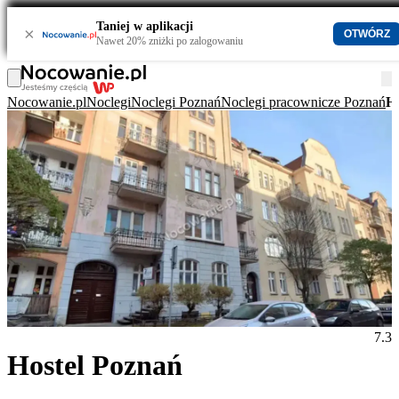
Taniej w aplikacji
×
OTWÓRZ
Nawet 20% zniżki po zalogowaniu
Nocowanie.pl
Noclegi
Noclegi Poznań
Noclegi pracownicze Poznań
Ho
7.3
Hostel Poznań