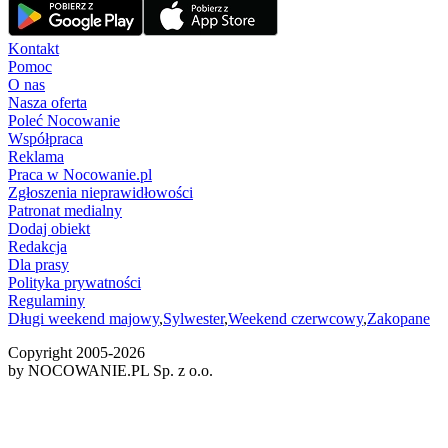
Kontakt
Pomoc
O nas
Nasza oferta
Poleć Nocowanie
Współpraca
Reklama
Praca w Nocowanie.pl
Zgłoszenia nieprawidłowości
Patronat medialny
Dodaj obiekt
Redakcja
Dla prasy
Polityka prywatności
Regulaminy
Długi weekend majowy
,
Sylwester
,
Weekend czerwcowy
,
Zakopane
Copyright 2005-
2026
by NOCOWANIE.PL Sp. z o.o.