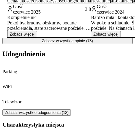
Cena/jakość
Personel
Czystość
Udogodnienia
Restauracja
Lokalizacja
Gość
Gość
3.8
czerwiec 2025
czerwiec 2024
Kompletnie nic
Bardzo miła i kontakto
Pokój był brudny, obskurny, podarte
W pokoju schludnie. Ś
prześcieradła, stare zacerowane pościele. W
pościele. Na ścianach 
kuchni śmierdziało zgnilizna. Brudne,
postaci namalowanych kwietnych
Zobacz więcej
Zobacz więcej
zalepione naczynia oraz szafki. Nie
motywów. Nie można b
Zobacz wszystkie opinie (73)
używałam kuchni ze względu na syf i
środka - zepsuty zame
smród. Bardzo zaniedbany hostel. Nie
ktoś dobijał się do zajęt
Udogodnienia
polecam m!
szkoda, że nie mogą b
wyłączność do danego
Parking
WiFi
Telewizor
Zobacz wszystkie udogodnienia (12)
Charakterystyka miejsca