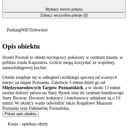
Wybierz termin pobytu
Zobacz wszystkie pokoje (5)
Parking
WiFi
Telewizor
Opis obiektu
Hostel Poznań to obiekt noclegowy położony w centrum miasta, w
pobliżu ronda Kaponiera. Goście mogą korzystać ze wspólnej,
samoobsługowej kuchni.
Obiekt znajduje się w odległości krótkiego spaceru od ważnych
miejsc na mapie Poznania. Zaledwie 5 minut dzieli go od
Międzynarodowych Targów Poznańskich
, a w około 15 minut
można dotrzeć pieszo na Stary Rynek oraz do centrum handlowego
Stary Browar. Dworzec kolejowy i autobusowy oddalone są o 10
minut. W okolicy warto odwiedzić także Rogalowe Muzeum
Poznania oraz Palmiarnię Poznańską.
Pokaż opis obiektu
Oferta noclegowa obejmuje pokoje 2-, 3-, 4-, 5- oraz 8-osobowe.
Część z nich dysponuje prywatną łazienką.
Kasia - opiekun oferty