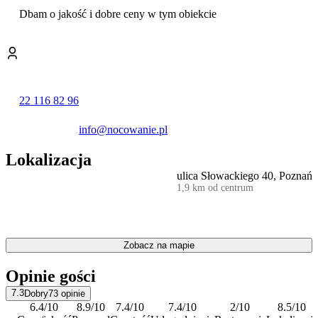
Do dyspozycji wszystkich gości oddano w pełni wyposażoną,
Dbam o jakość i dobre ceny w tym obiekcie
samoobsługową kuchnię
, co pozwala na samodzielne
przygotowywanie posiłków. Obiekt zapewnia również
przechowalnię bagażu
oraz ogólnodostępne żelazko.
W cenę pobytu wliczona jest pościel oraz dostęp do internetu w
częściach wspólnych. Ręcznik udostępniany jest za zwrotną kaucją
w wysokości
10 zł
. Na terenie obiektu dostępny jest
płatny
22 116 82 96
parking
.
info@nocowanie.pl
Dla najmłodszych gości przygotowano bezpłatne
łóżeczka
dziecięce
.
Lokalizacja
Goście szczególnie wysoko oceniają personel obiektu.
ulica Słowackiego 40, Poznań
1,9 km od centrum
Meldowanie jest możliwe od godziny 8:00 do 22:00, a
wymeldowanie odbywa się do godziny 11:00. Obsługa posługuje
się językiem polskim i angielskim.
Zobacz na mapie
Opinie gości
7.3
Dobry
73
opinie
6.4
/10
8.9
/10
7.4
/10
7.4
/10
2
/10
8.5
/10