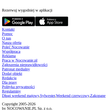
Rezerwuj wygodniej w aplikacji
Kontakt
Pomoc
O nas
Nasza oferta
Poleć Nocowanie
Współpraca
Reklama
Praca w Nocowanie.pl
Zgłoszenia nieprawidłowości
Patronat medialny
Dodaj obiekt
Redakcja
Dla prasy
Polityka prywatności
Regulaminy
Długi weekend majowy
,
Sylwester
,
Weekend czerwcowy
,
Zakopane
Copyright 2005-
2026
by NOCOWANIE.PL Sp. z o.o.