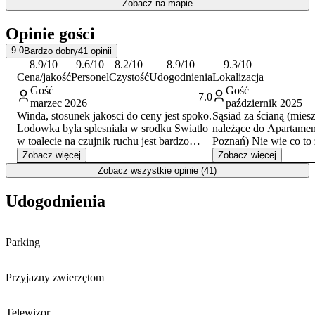
Zobacz na mapie
obiektu, co podkreśla profesjonalizm i pomoc personelu.
Opinie gości
Doba hotelowa rozpoczyna się o godzinie 13:00 i kończy o 11:00.
Obiekt umożliwia zameldowanie aż do północy, a akceptowaną
9.0
Bardzo dobry
41
opinii
formą płatności jest przelew bankowy.
8.9
/10
9.6
/10
8.2
/10
8.9
/10
9.3
/10
Cena/jakość
Personel
Czystość
Udogodnienia
Lokalizacja
Gość
Gość
7.0
marzec 2026
październik 2025
Winda, stosunek jakosci do ceny jest spoko.
Sąsiad za ścianą (miesz
Lodowka byla splesniala w srodku Swiatlo
należące do Apartament
w toalecie na czujnik ruchu jest bardzo
Poznań) Nie wie co to
zlym pomyslem Balkon jest bardzo
zamykać drzwi. Za ka
Zobacz więcej
Zobacz więcej
zapuszczony Lozko jest niewygodne i ma
wchodząc/wychodząc w
Zobacz wszystkie opinie (41)
tylko jedna koldre dostepna po przyjezdzie
że było słychać na part
Sluchawka prysznicowa musi byc juz
w niedziele od po 7 r
Udogodnienia
wymieniona Nie ma mozliwosci
człowiek miał od razu 
zamkniecia pokoju od wewnatrz, od
wychodził z mieszkani
zewnatrz to wylacznie 4-cyfrowy kod - nie
z sąsiadami albo kupić
Parking
jest to bezpieczne rozwiazanie
drzwi wejściowych żeby
moje celowe) napieprz
Przyjazny zwierzętom
Telewizor