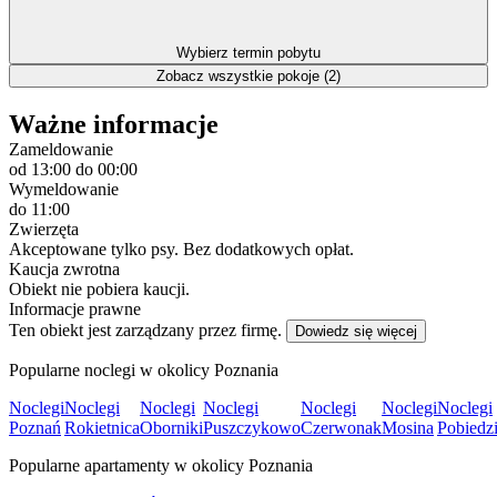
Wybierz termin pobytu
Zobacz wszystkie pokoje (2)
Ważne informacje
Zameldowanie
od 13:00
do 00:00
Wymeldowanie
do 11:00
Zwierzęta
Akceptowane tylko psy. Bez dodatkowych opłat.
Kaucja zwrotna
Obiekt nie pobiera kaucji.
Informacje prawne
Ten obiekt jest zarządzany przez firmę.
Dowiedz się więcej
Popularne noclegi w okolicy Poznania
Noclegi
Noclegi
Noclegi
Noclegi
Noclegi
Noclegi
Noclegi
Poznań
Rokietnica
Oborniki
Puszczykowo
Czerwonak
Mosina
Pobiedz
Popularne apartamenty w okolicy Poznania