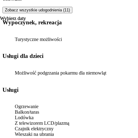
Zobacz wszystkie udogodnienia (11)
Wybierz daty
Wybierz daty
Wypoczynek, rekreacja
Turystyczne możliwości
usługi dla dzieci
Możliwość podgrzania pokarmu dla niemowląt
Usługi
Ogrzewanie
Balkon/taras
Lodówka
Z telewizorem LCD/plazmą
Czajnik elektryczny
Wieszaki na ubrania