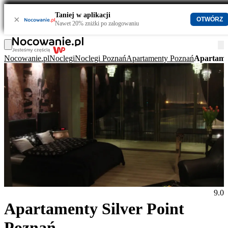
Taniej w aplikacji
×
OTWÓRZ
Nawet 20% zniżki po zalogowaniu
Nocowanie.pl
Noclegi
Noclegi Poznań
Apartamenty Poznań
Apartamen
9.0
Apartamenty Silver Point
Poznań