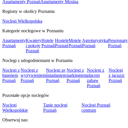
Apartamenty Poznań
Apartamenty Mosina
Regiony w okolicy Poznania
Noclegi Wielkopolska
Kategorie noclegowe w Poznaniu
Apartamenty
Kwatery
Hotele
Hostele
Motele
Agroturystyka
Pensjonaty
Poznań
i pokoje
Poznań
Poznań
Poznań
Poznań
Poznań
Poznań
Noclegi z udogodnieniami w Poznaniu
Noclegi z
Noclegi z
Noclegi ze
Noclegi z
Noclegi z
Noclegi
basenem
wyżywieniem
śniadaniem
parkingiem
placem
z jacuzzi
Poznań
Poznań
Poznań
Poznań
zabaw
Poznań
Poznań
Pozostałe opcje noclegów
Noclegi
Tanie noclegi
Noclegi Poznań
Wielkopolskie
Poznań
centrum
Obserwuj nas: