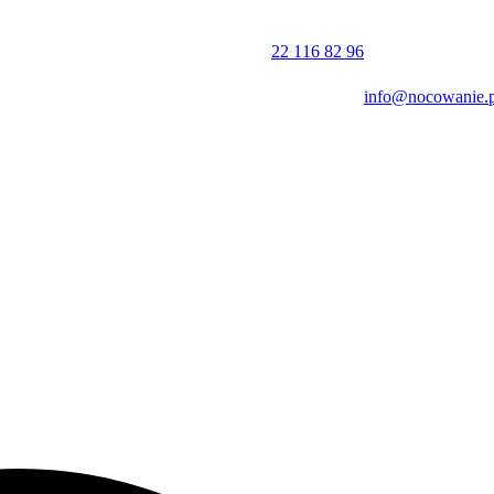
następnego. Obiekt akceptuje płatności gotówką, kartą kredytową oraz
22 116 82 96
info@nocowanie.p