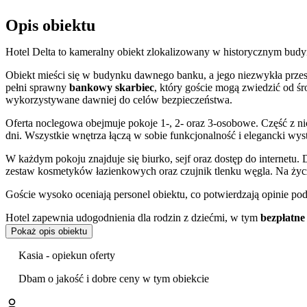
Opis obiektu
Hotel Delta to kameralny obiekt zlokalizowany w historycznym budy
Obiekt mieści się w budynku dawnego banku, a jego niezwykła przesz
pełni sprawny
bankowy skarbiec
, który goście mogą zwiedzić od ś
wykorzystywane dawniej do celów bezpieczeństwa.
Oferta noclegowa obejmuje pokoje 1-, 2- oraz 3-osobowe. Część z ni
dni. Wszystkie wnętrza łączą w sobie funkcjonalność i elegancki wyst
W każdym pokoju znajduje się biurko, sejf oraz dostęp do internetu
zestaw kosmetyków łazienkowych oraz czujnik tlenku węgla. Na życze
Goście wysoko oceniają personel obiektu, co potwierdzają opinie po
Hotel zapewnia udogodnienia dla rodzin z dziećmi, w tym
bezpłatne
się przechowalnia bagażu, a w przestrzeniach wspólnych można korz
Pokaż opis obiektu
ogólnodostępny sejf.
Kasia - opiekun oferty
Centralna lokalizacja hotelu umożliwia łatwe dotarcie do najważnie
Główny
z Sukiennicami i Kościołem Mariackim, a także Barbakan. N
Dbam o jakość i dobre ceny w tym obiekcie
można dojść, podziwiając po drodze historyczną zabudowę miasta. W