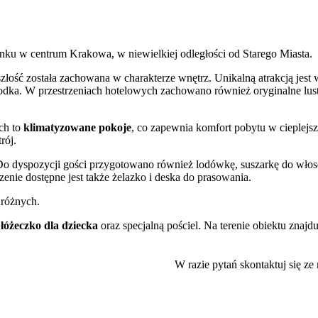
nku w centrum Krakowa, w niewielkiej odległości od Starego Miasta.
łość została zachowana w charakterze wnętrz. Unikalną atrakcją jest 
rodka. W przestrzeniach hotelowych zachowano również oryginalne lust
ch to
klimatyzowane pokoje
, co zapewnia komfort pobytu w cieplejs
rój.
. Do dyspozycji gości przygotowano również lodówkę, suszarkę do wło
nie dostępne jest także żelazko i deska do prasowania.
dróżnych.
 łóżeczko dla dziecka
oraz specjalną pościel. Na terenie obiektu znajdu
ystać z bezprzewodowego internetu. Dostępny jest również
W razie pytań skontaktuj się ze
jszych zabytków Krakowa. W zasięgu krótkiego spaceru znajduje się
Ry
ieco dalej położony jest
Zamek Królewski na Wawelu
, do którego
 pobliżu zlokalizowane są również Planty, idealne na chwilę odpoczyn