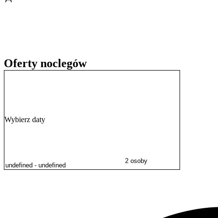
Doba hotelowa rozpoczyna się o godzinie 14:00 i trwa do 12:00 dnia 
przelewem.
Oferty noclegów
Wybierz daty
2 osoby