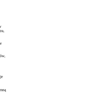
w
ra,
ze
sów,
je
 mną
nek
ku.