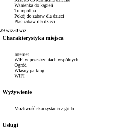
Wanienka do kąpieli
Trampolina
Pokój do zabaw dla dzieci
Plac zabaw dla dzieci
29 wrz
29 wrz
30 wrz
30 wrz
Charakterystyka miejsca
Internet
WiFi w przestrzeniach wspólnych
Ogród
Własny parking
WIFI
Wyżywienie
Możliwość skorzystania z grilla
Usługi