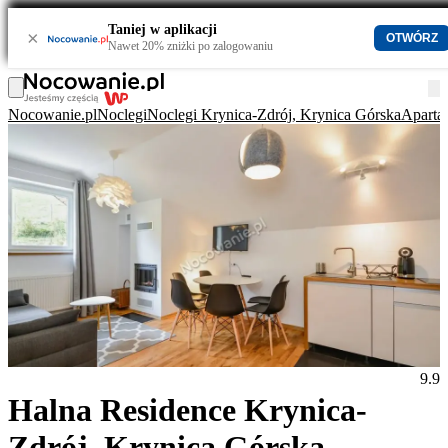
Taniej w aplikacji
×
OTWÓRZ
Nawet 20% zniżki po zalogowaniu
Nocowanie.pl
Noclegi
Noclegi Krynica-Zdrój, Krynica Górska
Aparta
9.9
Halna Residence Krynica-
Zdrój, Krynica Górska