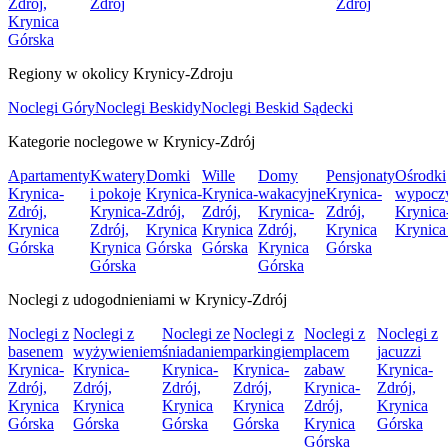
Zdrój,
Zdrój
Zdrój
Krynica
Górska
Regiony w okolicy Krynicy-Zdroju
Noclegi Góry
Noclegi Beskidy
Noclegi Beskid Sądecki
Kategorie noclegowe w Krynicy-Zdrój
Apartamenty
Kwatery
Domki
Wille
Domy
Pensjonaty
Ośrodki
Krynica-
i pokoje
Krynica-
Krynica-
wakacyjne
Krynica-
wypocz
Zdrój,
Krynica-
Zdrój,
Zdrój,
Krynica-
Zdrój,
Krynica
Krynica
Zdrój,
Krynica
Krynica
Zdrój,
Krynica
Krynica
Górska
Krynica
Górska
Górska
Krynica
Górska
Górska
Górska
Noclegi z udogodnieniami w Krynicy-Zdrój
Noclegi z
Noclegi z
Noclegi ze
Noclegi z
Noclegi z
Noclegi z
basenem
wyżywieniem
śniadaniem
parkingiem
placem
jacuzzi
Krynica-
Krynica-
Krynica-
Krynica-
zabaw
Krynica-
Zdrój,
Zdrój,
Zdrój,
Zdrój,
Krynica-
Zdrój,
Krynica
Krynica
Krynica
Krynica
Zdrój,
Krynica
Górska
Górska
Górska
Górska
Krynica
Górska
Górska