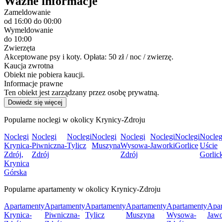
Ważne informacje
Zameldowanie
od 16:00
do 00:00
Wymeldowanie
do 10:00
Zwierzęta
Akceptowane psy i koty. Opłata: 50 zł / noc / zwierzę.
Kaucja zwrotna
Obiekt nie pobiera kaucji.
Informacje prawne
Ten obiekt jest zarządzany przez osobę prywatną.
Dowiedz się więcej
Popularne noclegi w okolicy Krynicy-Zdroju
Noclegi
Noclegi
Noclegi
Noclegi
Noclegi
Noclegi
Noclegi
Nocleg
Krynica-
Piwniczna-
Tylicz
Muszyna
Wysowa-
Jaworki
Gorlice
Uście
Zdrój,
Zdrój
Zdrój
Gorlic
Krynica
Górska
Popularne apartamenty w okolicy Krynicy-Zdroju
Apartamenty
Apartamenty
Apartamenty
Apartamenty
Apartamenty
Apar
Krynica-
Piwniczna-
Tylicz
Muszyna
Wysowa-
Jawo