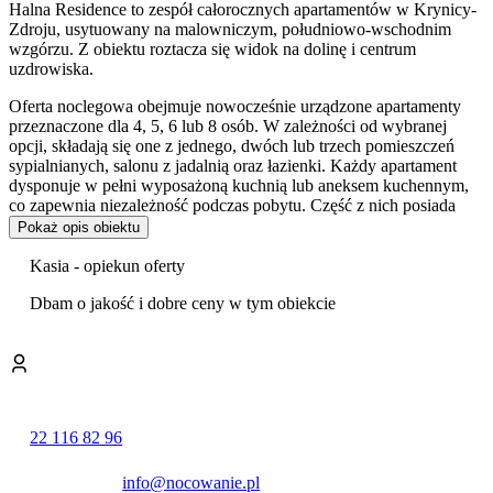
Halna Residence to zespół całorocznych apartamentów w Krynicy-
Zdroju, usytuowany na malowniczym, południowo-wschodnim
wzgórzu. Z obiektu roztacza się widok na dolinę i centrum
uzdrowiska.
Oferta noclegowa obejmuje nowocześnie urządzone apartamenty
przeznaczone dla 4, 5, 6 lub 8 osób. W zależności od wybranej
opcji, składają się one z jednego, dwóch lub trzech pomieszczeń
sypialnianych, salonu z jadalnią oraz łazienki. Każdy apartament
dysponuje w pełni wyposażoną kuchnią lub aneksem kuchennym,
co zapewnia niezależność podczas pobytu. Część z nich posiada
dodatkowo balkon lub bezpośredni dostęp do ogrodu.
Pokaż opis obiektu
Wybrane apartamenty wyposażono w
prywatny kominek
, a w
Kasia - opiekun oferty
ofercie znajduje się również wariant Deluxe z
wanną z
hydromasażem
i dodatkowym pokojem zabaw.
Dbam o jakość i dobre ceny w tym obiekcie
Z myślą o najmłodszych gościach przygotowano liczne
udogodnienia. Na terenie obiektu znajduje się
plac zabaw
,
trampolina oraz wewnętrzny pokój zabaw. Rodziny mogą również
skorzystać z opcji odpłatnego wypożyczenia łóżeczka, krzesełka do
karmienia czy wanienki. Do dyspozycji wszystkich gości oddano
22 116 82 96
ogród z miejscem do grillowania.
Goście mogą korzystać z
bezpłatnego parkingu
oraz dostępu do
info@nocowanie.pl