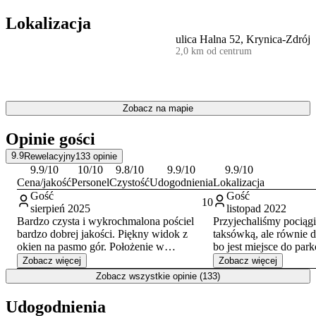
internetu. Obiekt jest wysoko oceniany przez odwiedzających,
którzy szczególnie chwalą profesjonalizm personelu oraz czystość.
Lokalizacja
Lokalizacja w bezpośrednim sąsiedztwie lasu zapewnia ciszę i
ulica Halna 52, Krynica-Zdrój
bliskość natury. Tuż za obiektem rozpoczyna się górski szlak
2,0 km od centrum
turystyczny łączący Jaworzynę Krynicką ze Słotwinami.
Dodatkowym atutem dla miłośników aktywnego wypoczynku jest
przebiegająca obok
trasa rowerowa „Józef”
.
Zobacz na mapie
Centrum Krynicy-Zdroju z głównym deptakiem, Pijalnią Główną i
Parkiem Zdrojowym oddalone jest o niecałe 2 km. W pobliżu warto
Opinie gości
również odwiedzić Muzeum Zabawek, a także zobaczyć pomnik
Nikifora Krynickiego, upamiętniający słynnego malarza związanego
9.9
Rewelacyjny
133
opinie
z regionem.
9.9
/10
10
/10
9.8
/10
9.9
/10
9.9
/10
Cena/jakość
Personel
Czystość
Udogodnienia
Lokalizacja
Gość
Gość
10
sierpień 2025
listopad 2022
Bardzo czysta i wykrochmalona pościel
Przyjechaliśmy pociąg
bardzo dobrej jakości. Piękny widok z
taksówką, ale równie 
okien na pasmo gór. Położenie w
bo jest miejsce do par
sąsiedztwie szlaku turystycznego
zależało na pieszych w
Zobacz więcej
Zobacz więcej
czerwonego na Jaworzynę Krynicką.
tym względem ten obie
Zobacz wszystkie opinie (133)
Atrakcje dla dzieci w pobliżu - Góra
spisał.
Parkowa. Spokojna okolica.
Udogodnienia