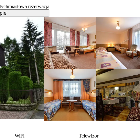
tychmiastowa rezerwacja
pie
WiFi
Telewizor