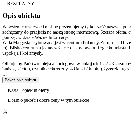
BEZPŁATNY
Opis obiektu
W systemie rezerwacji on-line prezentujemy tylko część naszych pokoi
zachęcamy do przejścia na naszą stronę internetową. Szersza oferta, atrakcyjna cenowo. Numer telefonu kontaktowego znajdziecie Państwo
poniżej, w dziale Ważne Informacje.
Willa Małgosia usytuowana jest w centrum Polanicy-Zdroju, nad brz
m). Blisko centrum a jednocześnie z dala od gwaru i zgiełku miasta.
uspokaja i koi zmysły.
Oferujemy Państwu miejsca noclegowe w pokojach 1 - 2 - 3 - osobowy
budzik, telefon, czajnik elektryczny, szklanki ( kubki ), łyżeczki, ręc
W całym obiekcie dostępny jest internet Wi-Fi.
Pokaż opis obiektu
Do dyspozycji gości jest również bezpłatny parking dla samochodów 
Kasia - opiekun oferty
rezerwacji. Wszyscy goście obiektu mogą korzystać z niego w miar
Dbam o jakość i dobre ceny w tym obiekcie
Do dyspozycji Gości oddajemy w pełni wyposażoną kuchnię oraz j