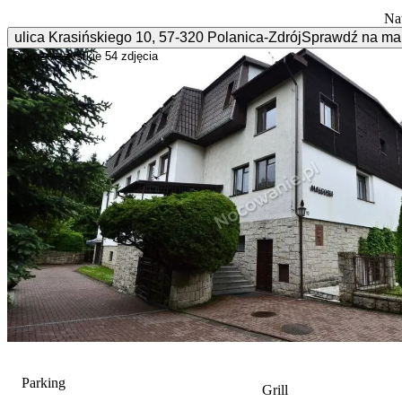
Na
ulica Krasińskiego
10
,
57-320
Polanica-Zdrój
Sprawdź na ma
Pokaż wszystkie
54 zdjęcia
Parking
Grill