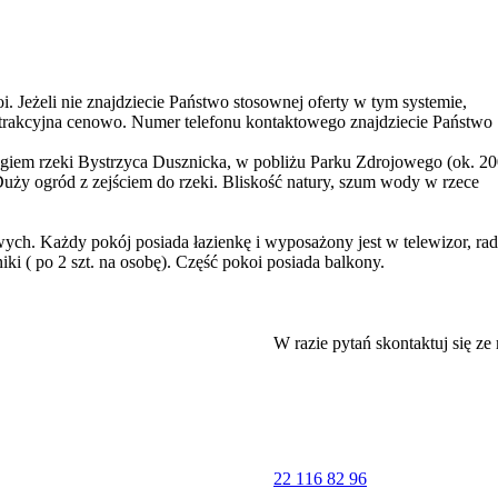
. Jeżeli nie znajdziecie Państwo stosownej oferty w tym systemie,
egiem rzeki Bystrzyca Dusznicka, w pobliżu Parku Zdrojowego (ok. 2
 Duży ogród z zejściem do rzeki. Bliskość natury, szum wody w rzece
ch. Każdy pokój posiada łazienkę i wyposażony jest w telewizor, rad
zniki ( po 2 szt. na osobę). Część pokoi posiada balkony.
osobowych. Parking ma ograniczoną ilość stanowisk, które nie podleg
W razie pytań skontaktuj się ze
ę wolnych miejsc, na równych prawach.
adalnię.
22 116 82 96