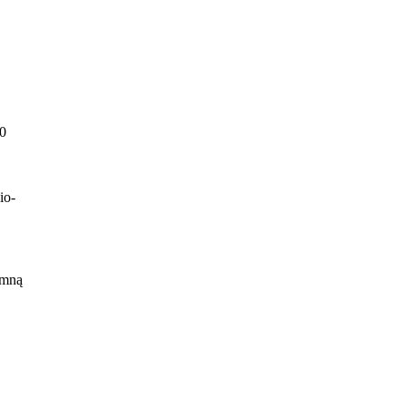
00
io-
ają
 mną