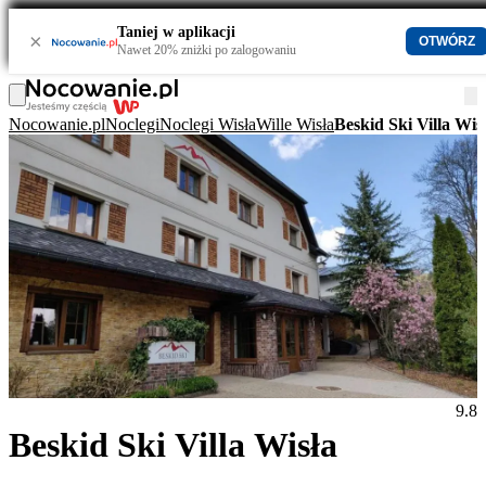
Taniej w aplikacji
×
OTWÓRZ
Nawet 20% zniżki po zalogowaniu
Nocowanie.pl
Noclegi
Noclegi Wisła
Wille Wisła
Beskid Ski Villa Wis
9.8
Beskid Ski Villa Wisła