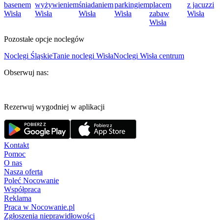
basenem
wyżywieniem
śniadaniem
parkingiem
placem
z jacuzzi
Wisła
Wisła
Wisła
Wisła
zabaw
Wisła
Wisła
Pozostałe opcje noclegów
Noclegi Śląskie
Tanie noclegi Wisła
Noclegi Wisła centrum
Obserwuj nas:
Rezerwuj wygodniej w aplikacji
Kontakt
Pomoc
O nas
Nasza oferta
Poleć Nocowanie
Współpraca
Reklama
Praca w Nocowanie.pl
Zgłoszenia nieprawidłowości