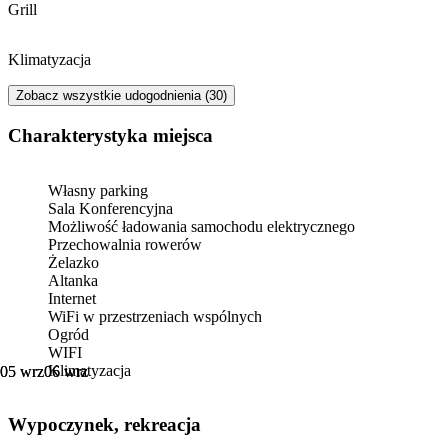
Grill
Klimatyzacja
Zobacz wszystkie udogodnienia (30)
Charakterystyka miejsca
Własny parking
Sala Konferencyjna
Możliwość ładowania samochodu elektrycznego
Przechowalnia rowerów
Żelazko
Altanka
Internet
WiFi w przestrzeniach wspólnych
Ogród
WIFI
Klimatyzacja
05 wrz
05 wrz
06 wrz
06 wrz
Wypoczynek, rekreacja