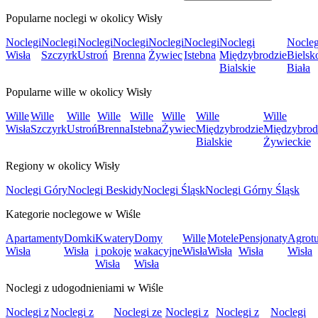
Popularne noclegi w okolicy Wisły
Noclegi
Noclegi
Noclegi
Noclegi
Noclegi
Noclegi
Noclegi
Nocleg
Wisła
Szczyrk
Ustroń
Brenna
Żywiec
Istebna
Międzybrodzie
Bielsk
Bialskie
Biała
Popularne wille w okolicy Wisły
Wille
Wille
Wille
Wille
Wille
Wille
Wille
Wille
Wisła
Szczyrk
Ustroń
Brenna
Istebna
Żywiec
Międzybrodzie
Międzybrod
Bialskie
Żywieckie
Regiony w okolicy Wisły
Noclegi Góry
Noclegi Beskidy
Noclegi Śląsk
Noclegi Górny Śląsk
Kategorie noclegowe w Wiśle
Apartamenty
Domki
Kwatery
Domy
Wille
Motele
Pensjonaty
Agrotu
Wisła
Wisła
i pokoje
wakacyjne
Wisła
Wisła
Wisła
Wisła
Wisła
Wisła
Noclegi z udogodnieniami w Wiśle
Noclegi z
Noclegi z
Noclegi ze
Noclegi z
Noclegi z
Noclegi