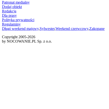
Patronat medialny
Dodaj obiekt
Redakcja
Dla prasy
Polityka prywatności
Regulaminy
Długi weekend majowy
,
Sylwester
,
Weekend czerwcowy
,
Zakopane
Copyright 2005-
2026
by NOCOWANIE.PL Sp. z o.o.