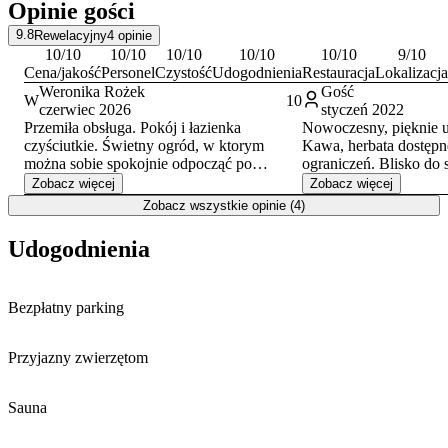
Opinie gości
Rezydencję Prezydenta RP Zamek w Wiśle.
9.8
Rewelacyjny
4
opinie
Goście w swoich opiniach wysoko oceniają czystość, personel oraz
10
/10
10
/10
10
/10
10
/10
10
/10
9
/10
ogólny komfort pobytu.
Cena/jakość
Personel
Czystość
Udogodnienia
Restauracja
Lokalizacja
Weronika Rożek
Gość
W
10
czerwiec 2026
styczeń 2022
Przemiła obsługa. Pokój i łazienka
Nowoczesny, pięknie u
czyściutkie. Świetny ogród, w ktorym
Kawa, herbata dostępne
można sobie spokojnie odpocząć po
ograniczeń. Blisko do 
intensywnym dniu. W pobliżu obiektu
turystycznych.
Zobacz więcej
Zobacz więcej
sklep żabka i sklep wiślanka. W obiekcie
Zobacz wszystkie opinie (4)
znajduje się bezpłatny parking dla gości.
Śniadania wyśmienite, każdy znajdzie coś
Udogodnienia
dla siebie. Bardzo polecam. Z pewnością
jeszcze tam wrócę.
Bezpłatny parking
Przyjazny zwierzętom
Sauna