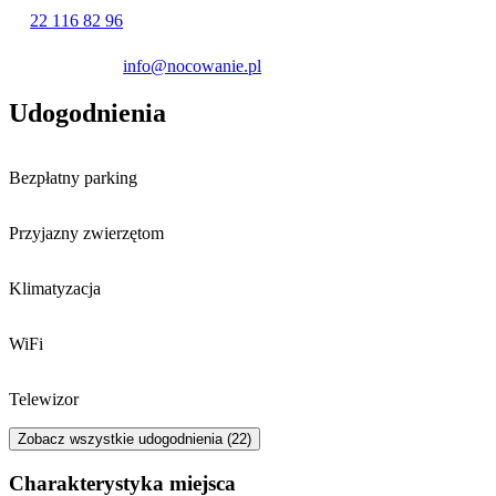
kończy o 10:00 w dniu wyjazdu.
22 116 82 96
info@nocowanie.pl
Udogodnienia
Bezpłatny parking
Przyjazny zwierzętom
Klimatyzacja
WiFi
Telewizor
Zobacz wszystkie udogodnienia (22)
Charakterystyka miejsca