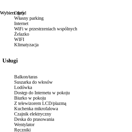
Wybierz daty
Wybierz daty
Ogród
Własny parking
Internet
WiFi w przestrzeniach wspólnych
Żelazko
WIFI
Klimatyzacja
Usługi
Balkon/taras
Suszarka do włosów
Lodówka
Dostęp do Internetu w pokoju
Biurko w pokoju
Z telewizorem LCD/plazmą
Kuchenka mikrofalowa
Czajnik elektryczny
Deska do prasowania
Wentylator
Ręczniki