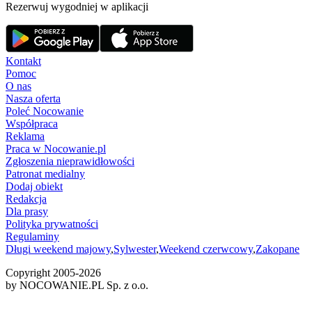
Rezerwuj wygodniej w aplikacji
Kontakt
Pomoc
O nas
Nasza oferta
Poleć Nocowanie
Współpraca
Reklama
Praca w Nocowanie.pl
Zgłoszenia nieprawidłowości
Patronat medialny
Dodaj obiekt
Redakcja
Dla prasy
Polityka prywatności
Regulaminy
Długi weekend majowy
,
Sylwester
,
Weekend czerwcowy
,
Zakopane
Copyright 2005-
2026
by NOCOWANIE.PL Sp. z o.o.