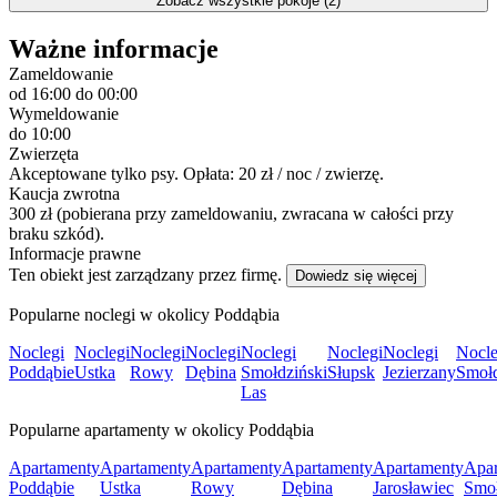
Zobacz wszystkie pokoje (2)
Ważne informacje
Zameldowanie
od 16:00
do 00:00
Wymeldowanie
do 10:00
Zwierzęta
Akceptowane tylko psy. Opłata: 20 zł / noc / zwierzę.
Kaucja zwrotna
300 zł (pobierana przy zameldowaniu, zwracana w całości przy
braku szkód).
Informacje prawne
Ten obiekt jest zarządzany przez firmę.
Dowiedz się więcej
Popularne noclegi w okolicy Poddąbia
Noclegi
Noclegi
Noclegi
Noclegi
Noclegi
Noclegi
Noclegi
Nocle
Poddąbie
Ustka
Rowy
Dębina
Smołdziński
Słupsk
Jezierzany
Smoł
Las
Popularne apartamenty w okolicy Poddąbia
Apartamenty
Apartamenty
Apartamenty
Apartamenty
Apartamenty
Apar
Poddąbie
Ustka
Rowy
Dębina
Jarosławiec
Smoł