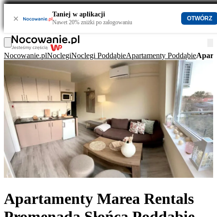
Taniej w aplikacji
×
OTWÓRZ
Nawet 20% zniżki po zalogowaniu
Nocowanie.pl
Noclegi
Noclegi Poddąbie
Apartamenty Poddąbie
Apart
Apartamenty Marea Rentals
Promenada Słońca Poddąbie