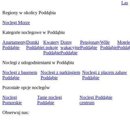
Las
Regiony w okolicy Poddąbia
Noclegi Morze
Kategorie noclegowe w Poddąbiu
Apartamenty
Domki
Kwatery
Domy
Pensjonaty
Wille
Motele
Poddąbie
Poddąbie
i pokoje
wakacyjne
Poddąbie
Poddąbie
Poddą
Poddąbie
Poddąbie
Noclegi z udogodnieniami w Poddąbiu
Noclegi z basenem
Noclegi z parkingiem
Noclegi z placem zabaw
Poddąbie
Poddąbie
Poddąbie
Pozostałe opcje noclegów
Noclegi
Tanie noclegi
Noclegi Poddąbie
Pomorskie
Poddąbie
centrum
Obserwuj nas: