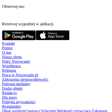
Obserwuj nas:
Rezerwuj wygodniej w aplikacji
Kontakt
Pomoc
O nas
Nasza oferta
Poleć Nocowanie
Współpraca
Reklama
Praca w Nocowanie.pl
Zgłoszenia nieprawidłowości
Patronat medialny
Dodaj obiekt
Redakcja
Dla prasy
Polityka prywatności
Regulaminy
Długi weekend majowy
,
Sylwester
,
Weekend czerwcowy
,
Zakopane