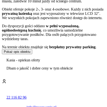
miasta, zaledwie 10 minut jazdy od ścisłego centrum.
Obiekt oferuje pokoje 2-, 3- oraz 4-osobowe. Każdy z nich posiada
prywatną łazienką
oraz jest wyposażony w telewizor LCD 32″.
We wszystkich pokojach zapewniono również dostęp do internetu.
Do dyspozycji gości oddano
w pełni wyposażoną,
ogólnodostępną kuchnię
, co umożliwia samodzielne
przygotowywanie posiłków. Dla osób palących przygotowano
wydzielony taras.
Na terenie obiektu znajduje się
bezpłatny prywatny parking
.
Goście mogą korzystać z darmowego Wi-Fi w częściach
Pokaż opis obiektu
wspólnych, a także z udogodnień takich jak żelazko, deska do
prasowania i suszarka do włosów. Warto również zaznaczyć, że jest
Kasia - opiekun oferty
to
obiekt przyjazny zwierzętom
. Na miejscu działa także
Dbam o jakość i dobre ceny w tym obiekcie
kawiarnia.
Wysoki standard usług potwierdzają opinie gości, którzy bardzo
dobrze oceniają czystość, obsługę oraz personel obiektu.
Pensjonat zlokalizowany jest w cichej okolicy, co sprzyja
wypoczynkowi po dniu spędzonym na zwiedzaniu. Jednocześnie
22 116 82 96
dobre połączenia komunikacyjne pozwalają sprawnie dotrzeć do
najważniejszych punktów Lublina. W pobliżu znajduje się sklep
oraz poczta.