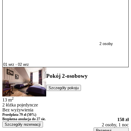
2 osoby
Pokój 2-osobowy
Szczegóły pokoju
2
13
m
2 łóżka pojedyncze
Bez wyżywienia
Przedpłata 79 zł (50%)
Bezpłatna anulacja
do 27 sie.
158 zł
Szczegóły rezerwacji
2 osoby, 1 noc
Rezerwuj