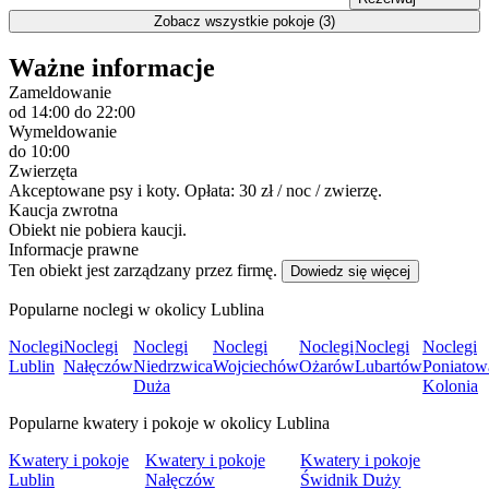
Zobacz wszystkie pokoje (3)
Ważne informacje
Zameldowanie
od 14:00
do 22:00
Wymeldowanie
do 10:00
Zwierzęta
Akceptowane psy i koty. Opłata: 30 zł / noc / zwierzę.
Kaucja zwrotna
Obiekt nie pobiera kaucji.
Informacje prawne
Ten obiekt jest zarządzany przez firmę.
Dowiedz się więcej
Popularne noclegi w okolicy Lublina
Noclegi
Noclegi
Noclegi
Noclegi
Noclegi
Noclegi
Noclegi
Lublin
Nałęczów
Niedrzwica
Wojciechów
Ożarów
Lubartów
Poniatow
Duża
Kolonia
Popularne kwatery i pokoje w okolicy Lublina
Kwatery i pokoje
Kwatery i pokoje
Kwatery i pokoje
Lublin
Nałęczów
Świdnik Duży