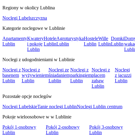
Regiony w okolicy Lublina
Noclegi Lubelszczyzna
Kategorie noclegowe w Lublinie
Apartamenty
Kwatery
Hotele
Agroturystyka
Hostele
Wille
Domki
Dom
Lublin
i pokoje
Lublin
Lublin
Lublin
Lublin
Lublin
waka
Lublin
Lubli
Noclegi z udogodnieniami w Lublinie
Noclegi z
Noclegi z
Noclegi ze
Noclegi z
Noclegi z
Noclegi
basenem
wyżywieniem
śniadaniem
parkingiem
placem
z jacuzzi
Lublin
Lublin
Lublin
Lublin
zabaw
Lublin
Lublin
Pozostałe opcje noclegów
Noclegi Lubelskie
Tanie noclegi Lublin
Noclegi Lublin centrum
Pokoje wieloosobowe w w Lublinie
Pokój 1-osobowy
Pokój 2-osobowy
Pokój 3-osobowy
Lublin
Lublin
Lublin