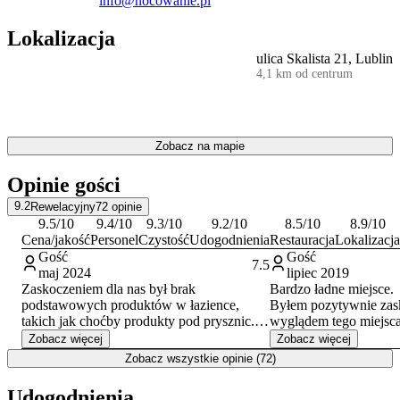
info@nocowanie.pl
Lokalizacja stanowi doskonałą bazę wypadową do odkrywania
Lokalizacja
uroków miasta. W niewielkiej odległości znajduje się
Muzeum Wsi
ulica Skalista 21, Lublin
Lubelskiej
. Dojazd do historycznego Starego Miasta, Bramy
4,1 km od centrum
Krakowskiej, Wieży Trynitarskiej czy Muzeum Narodowego w
Lublinie zajmuje kilkanaście minut.
Doba hotelowa rozpoczyna się o godzinie 14:00 w dniu przyjazdu i
kończy o 10:00 w dniu wyjazdu. Obiekt akceptuje płatności w
Zobacz na mapie
formie przelewu bankowego.
Opinie gości
9.2
Rewelacyjny
72
opinie
9.5
/10
9.4
/10
9.3
/10
9.2
/10
8.5
/10
8.9
/10
Cena/jakość
Personel
Czystość
Udogodnienia
Restauracja
Lokalizacja
Gość
Gość
7.5
maj 2024
lipiec 2019
Zaskoczeniem dla nas był brak
Bardzo ładne miejsce.
podstawowych produktów w łazience,
Byłem pozytywnie zas
takich jak choćby produkty pod prysznic.
wyglądem tego miejsca
Niestety woda nie spływała do odpływu,
wyglądało to nawet lepi
Zobacz więcej
Zobacz więcej
przez co w łazience robił się mały potop.
Ceny bardzo przystępne. Zdecydow
Zobacz wszystkie opinie (72)
Kratka wentylacyjna do pilnego
polecam.
wyczyszczenia, bo zrobił się puszek który
Udogodnienia