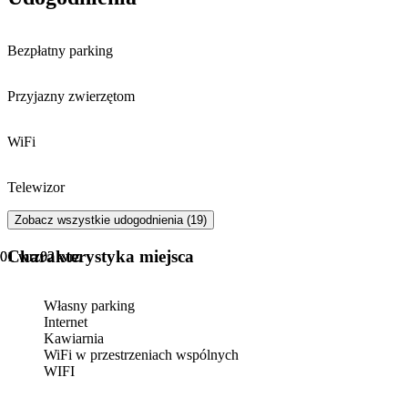
zaraz zacznie chodzić :)
Bezpłatny parking
Przyjazny zwierzętom
WiFi
Telewizor
Zobacz wszystkie udogodnienia (19)
Charakterystyka miejsca
01 wrz
01 wrz
02 wrz
02 wrz
Własny parking
Internet
Kawiarnia
WiFi w przestrzeniach wspólnych
WIFI