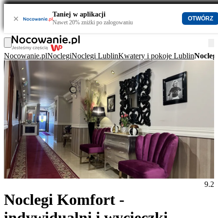
Taniej w aplikacji
×
OTWÓRZ
Nawet 20% zniżki po zalogowaniu
Nocowanie.pl
Noclegi
Noclegi Lublin
Kwatery i pokoje Lublin
Noclegi
9.2
Noclegi Komfort -
indywidualni i wycieczki