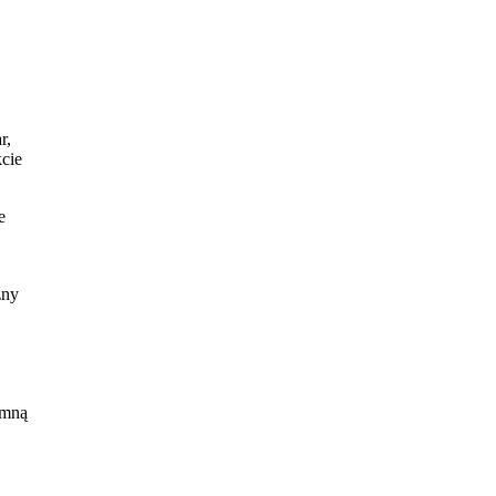
r,
kcie
e
zny
 mną