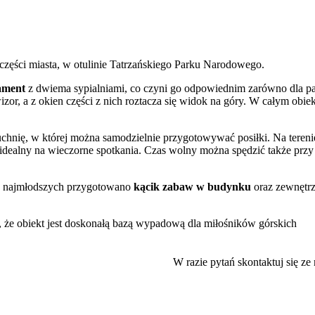
zęści miasta, w otulinie Tatrzańskiego Parku Narodowego.
ament
z dwiema sypialniami, co czyni go odpowiednim zarówno dla pa
izor, a z okien części z nich roztacza się widok na góry. W całym obie
hnię, w której można samodzielnie przygotowywać posiłki. Na tereni
 idealny na wieczorne spotkania. Czas wolny można spędzić także przy
ą o najmłodszych przygotowano
kącik zabaw w budynku
oraz zewnętr
 że obiekt jest doskonałą bazą wypadową dla miłośników górskich
elkiej odległości rozpoczynają się popularne szlaki, m.in. do Kuźnic,
t również skocznia narciarska
Wielka Krokiew
.
W razie pytań skontaktuj się ze
, będącą przykładem stylu zakopiańskiego. W kilka minut samochodem
qua Parku Zakopane
. Zmotoryzowani goście mogą skorzystać z