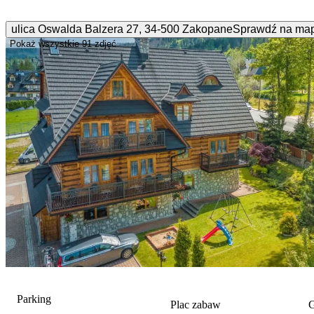
ulica Oswalda Balzera
27
,
34-500
Zakopane
Sprawdź na ma
Pokaż wszystkie
91 zdjęć
Parking
Plac zabaw
G