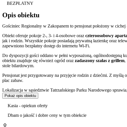
BEZPŁATNY
Opis obiektu
Gościniec Regionalny w Zakopanem to pensjonat położony w cichej c
Obiekt oferuje pokoje 2-, 3- i 4-osobowe oraz
czteroosobowy apart
jak i rodzin. Wszystkie pokoje posiadają prywatną łazienkę oraz telew
zapewniono bezpłatny dostęp do internetu Wi-Fi.
Do dyspozycji gości oddano w pełni wyposażoną, ogólnodostępną kuc
obiektu znajduje się również ogród oraz
zadaszony szałas z grillem
,
stole bilardowym.
Pensjonat jest przygotowany na przyjęcie rodzin z dziećmi. Z myśl
plac zabaw.
Lokalizacja w sąsiedztwie Tatrzańskiego Parku Narodowego sprawia,
wędrówek. Tuż obok znajduje się kompleks narciarski Nosal, a w niewi
Pokaż opis obiektu
skąd kursuje kolej na Kasprowy Wierch. W pobliżu zlokalizowana jes
Kasia - opiekun oferty
Goście szczególnie wysoko oceniają czystość obiektu oraz obsługę.
Dbam o jakość i dobre ceny w tym obiekcie
Warto także zobaczyć pobliską, zabytkową Kaplicę na Jaszczurówce
można dotrzeć do centrum miasta i słynnych Krupówek, a także do
A