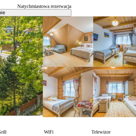
Natychmiastowa rezerwacja
pie
rill
WiFi
Telewizor