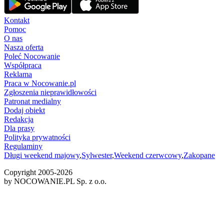
Kontakt
Pomoc
O nas
Nasza oferta
Poleć Nocowanie
Współpraca
Reklama
Praca w Nocowanie.pl
Zgłoszenia nieprawidłowości
Patronat medialny
Dodaj obiekt
Redakcja
Dla prasy
Polityka prywatności
Regulaminy
Długi weekend majowy
,
Sylwester
,
Weekend czerwcowy
,
Zakopane
Copyright 2005-
2026
by NOCOWANIE.PL Sp. z o.o.