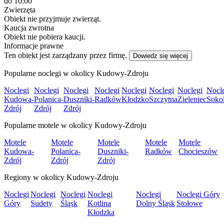
do 10:00
Zwierzęta
Obiekt nie przyjmuje zwierząt.
Kaucja zwrotna
Obiekt nie pobiera kaucji.
Informacje prawne
Ten obiekt jest zarządzany przez firmę.
Dowiedz się więcej
Popularne noclegi w okolicy Kudowy-Zdroju
Noclegi
Noclegi
Noclegi
Noclegi
Noclegi
Noclegi
Noclegi
Nocl
Kudowa-
Polanica-
Duszniki-
Radków
Kłodzko
Szczytna
Zieleniec
Soko
Zdrój
Zdrój
Zdrój
Popularne motele w okolicy Kudowy-Zdroju
Motele
Motele
Motele
Motele
Motele
Kudowa-
Polanica-
Duszniki-
Radków
Chocieszów
Zdrój
Zdrój
Zdrój
Regiony w okolicy Kudowy-Zdroju
Noclegi
Noclegi
Noclegi
Noclegi
Noclegi
Noclegi Góry
Góry
Sudety
Śląsk
Kotlina
Dolny Śląsk
Stołowe
Kłodzka