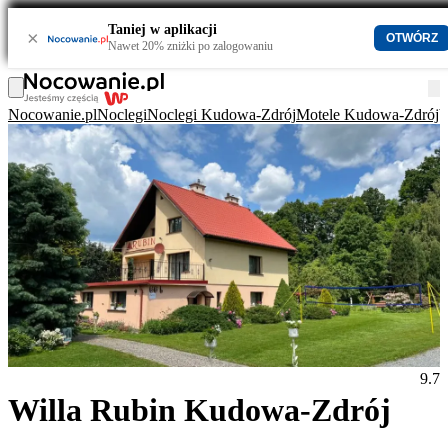
Taniej w aplikacji
×
OTWÓRZ
Nawet 20% zniżki po zalogowaniu
Nocowanie.pl
Noclegi
Noclegi Kudowa-Zdrój
Motele Kudowa-Zdrój
W
9.7
Willa Rubin Kudowa-Zdrój