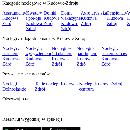
Kategorie noclegowe w Kudowie-Zdroju
Apartamenty
Kwatery
Domki
Domy
Agroturystyka
Pensjonaty
W
Kudowa-
i pokoje
Kudowa-
wakacyjne
Kudowa-
Kudowa-
K
Zdrój
Kudowa-
Zdrój
Kudowa-
Zdrój
Zdrój
Z
Zdrój
Zdrój
Noclegi z udogodnieniami w Kudowie-Zdroju
Noclegi z
Noclegi z
Noclegi ze
Noclegi z
Noclegi z
basenem
wyżywieniem
śniadaniem
parkingiem
placem zabaw
Kudowa-
Kudowa-
Kudowa-
Kudowa-
Kudowa-
Zdrój
Zdrój
Zdrój
Zdrój
Zdrój
Pozostałe opcje noclegów
Noclegi
Tanie noclegi Kudowa-
Noclegi Kudowa-Zdrój
Dolnośląskie
Zdrój
centrum
Obserwuj nas:
Rezerwuj wygodniej w aplikacji