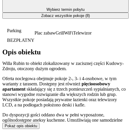
Wybierz termin pobytu
Zobacz wszystkie pokoje (8)
Parking
Plac zabaw
Grill
WiFi
Telewizor
BEZPŁATNY
Opis obiektu
Willa Rubin to obiekt zlokalizowany w zacisznej części Kudowy-
Zdroju, otoczony dużym ogrodem.
Oferta noclegowa obejmuje pokoje 2-, 3- i 4-osobowe, w tym
warianty z tarasem. Dostępny jest również
pięcioosobowy
apartament
składający się z trzech pomieszczeń sypialnianych, co
stanowi wygodne rozwiązanie dla większych rodzin lub grup.
Wszystkie pokoje posiadają prywatne łazienki oraz telewizory
LCD, a na podłogach położono deski i kafle.
Do dyspozycji gości oddano dwa w pełni wyposażone,
ogólnodostępne aneksy kuchenne. Umożliwiają one samodzielne
przygotowywanie posiłków w dogodnym dla siebie czasie.
Pokaż opis obiektu