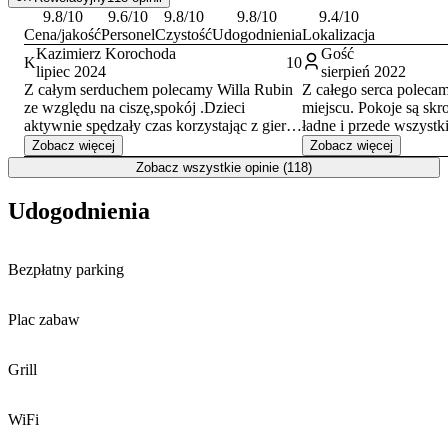
9.8
/10
9.6
/10
9.8
/10
9.8
/10
9.4
/10
Cena/jakość
Personel
Czystość
Udogodnienia
Lokalizacja
Kazimierz Korochoda
Gość
K
10
lipiec 2024
sierpień 2022
Z całym serduchem polecamy Willa Rubin
Z całego serca poleca
ze względu na ciszę,spokój .Dzieci
miejscu. Pokoje są skr
aktywnie spędzały czas korzystając z gier
ładne i przede wszystk
typu piłkarzyki ,ping pong,wspaniałe
Najbardziej zauroczył
Zobacz więcej
Zobacz więcej
rozgrywki w piłkę nożną lub
obiektu. Zdarzało się,
Zobacz wszystkie opinie (118)
paletki.Właściciele przemili służyli pomocą.
na kolejną wędrówkę, 
ogrodzie i cieszyliśmy 
Udogodnienia
natury ;) Właściciele 
oraz pomocni. Kontroluj
nie brakuje, jak i równ
Bezpłatny parking
warto zobaczyć. Myślę
odwiedzić ten obiekt i 
wielkim sercem <3
Plac zabaw
Grill
WiFi