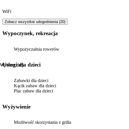
WiFi
Zobacz wszystkie udogodnienia (20)
Wypoczynek, rekreacja
Wypożyczalnia rowerów
usługi dla dzieci
Wybierz daty
Wybierz daty
Zabawki dla dzieci
Kącik zabaw dla dzieci
Plac zabaw dla dzieci
Wyżywienie
Możliwość skorzystania z grilla