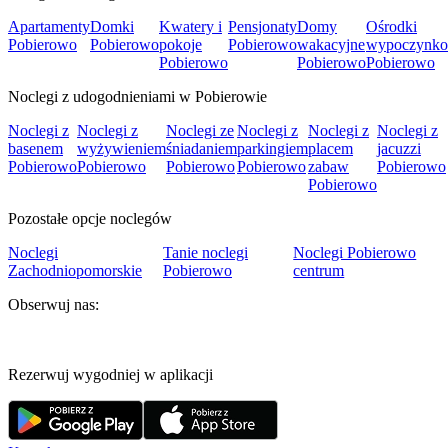
Apartamenty
Domki
Kwatery i
Pensjonaty
Domy
Ośrodki
Pobierowo
Pobierowo
pokoje
Pobierowo
wakacyjne
wypoczynk
Pobierowo
Pobierowo
Pobierowo
Noclegi z udogodnieniami w Pobierowie
Noclegi z
Noclegi z
Noclegi ze
Noclegi z
Noclegi z
Noclegi z
basenem
wyżywieniem
śniadaniem
parkingiem
placem
jacuzzi
Pobierowo
Pobierowo
Pobierowo
Pobierowo
zabaw
Pobierowo
Pobierowo
Pozostałe opcje noclegów
Noclegi
Tanie noclegi
Noclegi Pobierowo
Zachodniopomorskie
Pobierowo
centrum
Obserwuj nas:
Rezerwuj wygodniej w aplikacji