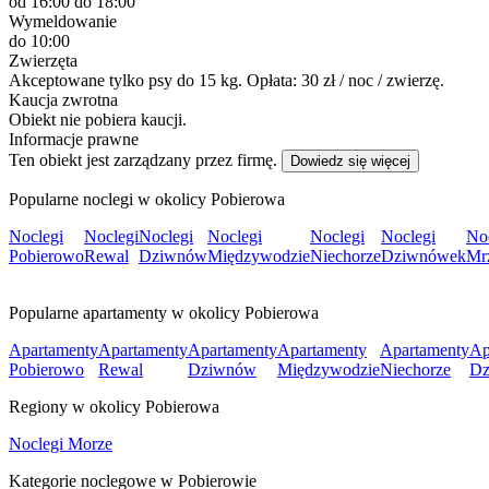
od 16:00
do 18:00
Wymeldowanie
do 10:00
Zwierzęta
Akceptowane tylko psy do 15 kg. Opłata: 30 zł / noc / zwierzę.
Kaucja zwrotna
Obiekt nie pobiera kaucji.
Informacje prawne
Ten obiekt jest zarządzany przez firmę.
Dowiedz się więcej
Popularne noclegi w okolicy Pobierowa
Noclegi
Noclegi
Noclegi
Noclegi
Noclegi
Noclegi
No
Pobierowo
Rewal
Dziwnów
Międzywodzie
Niechorze
Dziwnówek
Mr
Popularne apartamenty w okolicy Pobierowa
Apartamenty
Apartamenty
Apartamenty
Apartamenty
Apartamenty
Ap
Pobierowo
Rewal
Dziwnów
Międzywodzie
Niechorze
Dz
Regiony w okolicy Pobierowa
Noclegi Morze
Kategorie noclegowe w Pobierowie