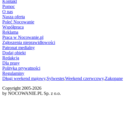
Kontakt
Pomoc
O nas
Nasza oferta
Poleć Nocowanie
Współpraca
Reklama
Praca w Nocowanie.pl
Zgłoszenia nieprawidłowości
Patronat medialny
Dodaj obiekt
Redakcja
Dla prasy
Polityka prywatności
Regulaminy
Długi weekend majowy
,
Sylwester
,
Weekend czerwcowy
,
Zakopane
Copyright 2005-
2026
by NOCOWANIE.PL Sp. z o.o.