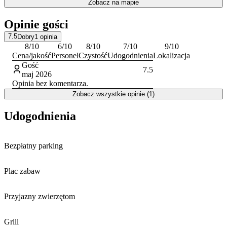
Zobacz na mapie
Rozrywki. Ciekawą lokalną atrakcją jest także Zegar Kwiatowy.
Opinie gości
7.5
Dobry
1
opinia
8
/10
6
/10
8
/10
7
/10
9
/10
Cena/jakość
Personel
Czystość
Udogodnienia
Lokalizacja
Gość
7.5
maj 2026
Opinia bez komentarza.
Zobacz wszystkie opinie (1)
Udogodnienia
Bezpłatny parking
Plac zabaw
Przyjazny zwierzętom
Grill