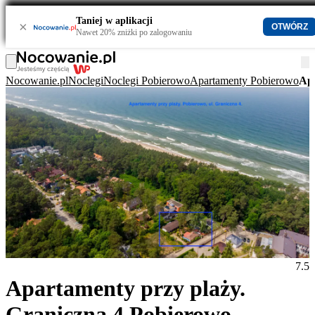
Taniej w aplikacji
×
OTWÓRZ
Nawet 20% zniżki po zalogowaniu
Nocowanie.pl
Noclegi
Noclegi Pobierowo
Apartamenty Pobierowo
Apa
7.5
Apartamenty przy plaży.
Graniczna 4 Pobierowo