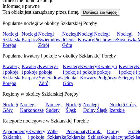
Obiekt nie pobiera kaucji.
Informacje prawne
Ten obiekt jest zarządzany przez firmę.
Dowiedz się więcej
Popularne noclegi w okolicy Szklarskiej Poręby
Noclegi
Noclegi
Noclegi
Noclegi
Noclegi
Noclegi
Noclegi
N
Szklarska
Karpacz
Świeradów-
Jelenia
Kowary
Piechowice
Sosnówka
Poręba
Zdrój
Góra
Popularne kwatery i pokoje w okolicy Szklarskiej Poręby
Kwatery
Kwatery
Kwatery i
Kwatery
Kwatery
Kwatery i
Kwatery
K
i pokoje
i pokoje
pokoje
i pokoje
i pokoje
pokoje
i pokoje
i 
Szklarska
Karpacz
Świeradów-
Jelenia
Kowary
Podgórzyn
Ściegny
P
Poręba
Zdrój
Góra
Regiony w okolicy Szklarskiej Poręby
Noclegi
Noclegi
Noclegi
Noclegi
Noclegi
Noclegi Góry
Góry
Karkonosze
Sudety
Śląsk
Dolny Śląsk
Izerskie
Kategorie noclegowe w Szklarskiej Porębie
Apartamenty
Kwatery
Wille
Pensjonaty
Domki
Domy
Hotel
Szklarska
i pokoje
Szklarska
Szklarska
Szklarska
wakacyjne
Szkla