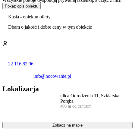
Wszystkie pokoje dysponują prywatną łazienką, a część z nich
posiada bezpośredni dostęp do ogrodu oraz widok na góry. To
Pokaż opis obiektu
zróżnicowana propozycja zarówno dla par, jak i rodzin z dziećmi.
Kasia - opiekun oferty
Każdy pokój wyposażony jest w telewizor LCD, lodówkę, czajnik
elektryczny oraz podstawowy zestaw naczyń i sztućców. Do
Dbam o jakość i dobre ceny w tym obiekcie
dyspozycji gości jest również ogólnodostępna
kuchenka
mikrofalowa oraz płyta indukcyjna
, które znajdują się w części
wspólnej, poza pokojami. W cenę pobytu wliczone są ręczniki.
Na terenie posesji przygotowano duży ogród, w którym znajduje się
plac zabaw z trampoliną
dla najmłodszych. Dorośli mogą
22 116 82 96
korzystać z miejsca do grillowania oraz specjalnie wyznaczonego
paleniska na ognisko z bezpłatnym drewnem
. Z myślą o
rodzinach z małymi dziećmi obiekt udostępnia bezpłatnie łóżeczka
info@nocowanie.pl
turystyczne, wanienki oraz krzesełka do karmienia.
Lokalizacja
Goście w swoich opiniach wysoko oceniają czystość panującą w
ulica Odrodzenia 11, Szklarska
obiekcie, a także profesjonalizm i jakość obsługi personelu.
Poręba
Do dyspozycji gości pozostaje bezpłatny, prywatny
parking
na
400 m od centrum
terenie posesji oraz zamykana
przechowalnia rowerów
. W całym
obiekcie zapewniono dostęp do bezprzewodowego internetu.
Zobacz na mapie
Położenie willi sprzyja aktywnemu wypoczynkowi. W niewielkiej
odległości znajdują się popularne atrakcje Karkonoszy, takie jak