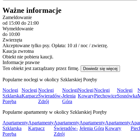
Ważne informacje
Zameldowanie
od 15:00
do 21:00
Wymeldowanie
do 10:00
Zwierzęta
Akceptowane tylko psy. Opłata: 10 zł / noc / zwierzę.
Kaucja zwrotna
Obiekt nie pobiera kaucji.
Informacje prawne
Ten obiekt jest zarządzany przez firmę.
Dowiedz się więcej
Popularne noclegi w okolicy Szklarskiej Poręby
Noclegi
Noclegi
Noclegi
Noclegi
Noclegi
Noclegi
Noclegi
N
Szklarska
Karpacz
Świeradów-
Jelenia
Kowary
Piechowice
Sosnówka
Poręba
Zdrój
Góra
Popularne apartamenty w okolicy Szklarskiej Poręby
Apartamenty
Apartamenty
Apartamenty
Apartamenty
Apartamenty
Apar
Szklarska
Karpacz
Świeradów-
Jelenia Góra
Kowary
Piec
Poręba
Zdrój