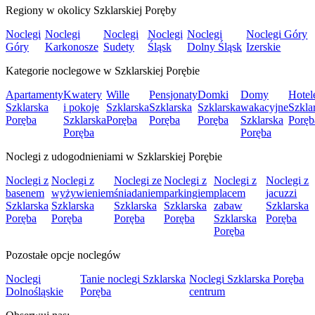
Regiony w okolicy Szklarskiej Poręby
Noclegi
Noclegi
Noclegi
Noclegi
Noclegi
Noclegi Góry
Góry
Karkonosze
Sudety
Śląsk
Dolny Śląsk
Izerskie
Kategorie noclegowe w Szklarskiej Porębie
Apartamenty
Kwatery
Wille
Pensjonaty
Domki
Domy
Hotel
Szklarska
i pokoje
Szklarska
Szklarska
Szklarska
wakacyjne
Szkla
Poręba
Szklarska
Poręba
Poręba
Poręba
Szklarska
Poręb
Poręba
Poręba
Noclegi z udogodnieniami w Szklarskiej Porębie
Noclegi z
Noclegi z
Noclegi ze
Noclegi z
Noclegi z
Noclegi z
basenem
wyżywieniem
śniadaniem
parkingiem
placem
jacuzzi
Szklarska
Szklarska
Szklarska
Szklarska
zabaw
Szklarska
Poręba
Poręba
Poręba
Poręba
Szklarska
Poręba
Poręba
Pozostałe opcje noclegów
Noclegi
Tanie noclegi Szklarska
Noclegi Szklarska Poręba
Dolnośląskie
Poręba
centrum