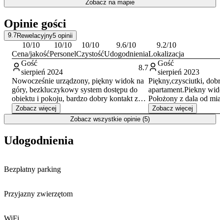
Zobacz na mapie
Bliskość szlaków turystycznych zachęca do aktywnego
wypoczynku i pieszych wędrówek. W okolicy znajdują się jedne z
Opinie gości
najpopularniejszych atrakcji Karkonoszy, takie jak
Wodospad
Szklarki
oraz Wodospad Kamieńczyka. Warto również wybrać się
9.7
Rewelacyjny
5
opinii
na pobliskie Krucze Skały lub na punkt widokowy
Zakręt Śmierci
,
10
/10
10
/10
10
/10
9.6
/10
9.2
/10
z którego roztacza się panorama gór.
Cena/jakość
Personel
Czystość
Udogodnienia
Lokalizacja
Gość
Gość
8.7
sierpień 2024
sierpień 2023
Nowocześnie urządzony, piękny widok na
Piękny,czysciutki, do
góry, bezkluczykowy system dostępu do
apartament.Piekny wid
obiektu i pokoju, bardzo dobry kontakt z
Położony z dala od mia
właścicielem.
ptaków... Bardzo miła 
Zobacz więcej
Zobacz więcej
Materac w sypialni bardzo miękki,
Polecam
Zobacz wszystkie opinie (5)
wysłużony. Bardzo słychać co się dzieje za
ścianą, rozmowy, szum wody z prysznica,
Udogodnienia
toalety itd.
Bezpłatny parking
Przyjazny zwierzętom
WiFi