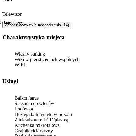
Telewizor
30 sie
30 sie
31 sie
31 sie
Zobacz wszystkie udogodnienia (14)
Charakterystyka miejsca
Własny parking
WiFi w przestrzeniach wspólnych
WIFI
Usługi
Balkon/taras
Suszarka do włosów
Lodówka
Dostęp do Internetu w pokoju
Z telewizorem LCD/plazmą
Kuchenka mikrofalowa
Czajnik elektryczny