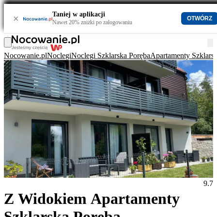
Taniej w aplikacji
×
OTWÓRZ
Nawet 20% zniżki po zalogowaniu
Nocowanie.pl
Noclegi
Noclegi Szklarska Poręba
Apartamenty Szklars
9.7
Z Widokiem Apartamenty
Szklarska Poręba