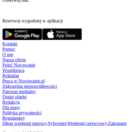
Obserwuj nas:
Rezerwuj wygodniej w aplikacji
Kontakt
Pomoc
O nas
Nasza oferta
Poleć Nocowanie
Współpraca
Reklama
Praca w Nocowanie.pl
Zgłoszenia nieprawidłowości
Patronat medialny
Dodaj obiekt
Redakcja
Dla prasy
Polityka prywatności
Regulaminy
Długi weekend majowy
,
Sylwester
,
Weekend czerwcowy
,
Zakopane