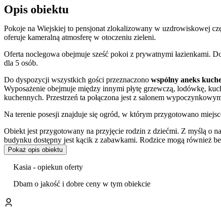
Opis obiektu
Pokoje na Wiejskiej to pensjonat zlokalizowany w uzdrowiskowej c
oferuje kameralną atmosferę w otoczeniu zieleni.
Oferta noclegowa obejmuje sześć pokoi z prywatnymi łazienkami. D
dla 5 osób.
Do dyspozycji wszystkich gości przeznaczono
wspólny aneks kuch
Wyposażenie obejmuje między innymi płytę grzewczą, lodówkę, kuch
kuchennych. Przestrzeń ta połączona jest z salonem wypoczynkowym 
Na terenie posesji znajduje się ogród, w którym przygotowano miej
Obiekt jest przygotowany na przyjęcie rodzin z dziećmi. Z myślą o
budynku dostępny jest kącik z zabawkami. Rodzice mogą również bezp
wanienka. Istnieje możliwość rezerwacji łóżeczka dziecięcego za dod
Pokaż opis obiektu
Zmotoryzowani goście mogą korzystać z bezpłatnego
prywatnego p
Kasia - opiekun oferty
bezprzewodowego internetu.
Dbam o jakość i dobre ceny w tym obiekcie
Pensjonat stanowi dogodną bazę wypadową do zwiedzania atrakcji Nałę
spacerowe w Parku Zdrojowym, a także
Muzeum Stefana Żeromsk
dalszym wycieczkom do Kazimierza Dolnego, Puław czy Lublina.