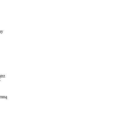
ny
trz
y
 mną
sy