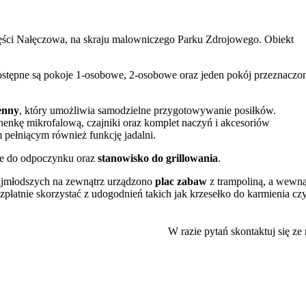
zęści Nałęczowa, na skraju malowniczego Parku Zdrojowego. Obiekt
ostępne są pokoje 1-osobowe, 2-osobowe oraz jeden pokój przeznaczo
enny
, który umożliwia samodzielne przygotowywanie posiłków.
enkę mikrofalową, czajniki oraz komplet naczyń i akcesoriów
pełniącym również funkcję jadalni.
sce do odpoczynku oraz
stanowisko do grillowania
.
 najmłodszych na zewnątrz urządzono
plac zabaw
z trampoliną, a wewną
łatnie skorzystać z udogodnień takich jak krzesełko do karmienia cz
atkową opłatą.
arkingu
. Na terenie całego obiektu zapewniono dostęp do
W razie pytań skontaktuj się ze
czowa i okolic. W niewielkiej odległości znajdują się wejścia na tra
iego
oraz Ławeczka Bolesława Prusa. Lokalizacja sprzyja również