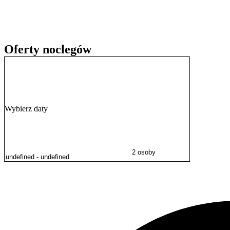
Goście w swoich opiniach wysoko oceniają korzystny stosunek ceny do
Oferty noclegów
Wybierz daty
2 osoby