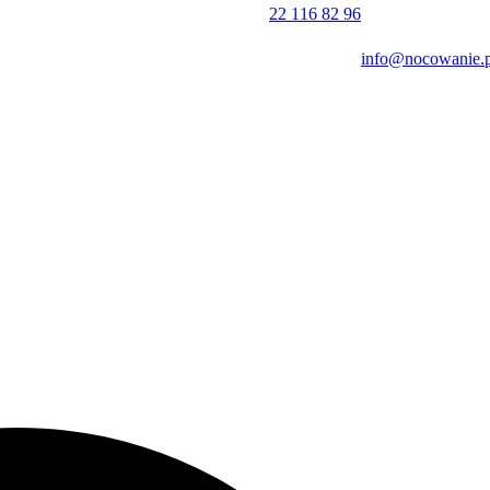
 jakości oraz lokalizację obiektu.
22 116 82 96
info@nocowanie.p