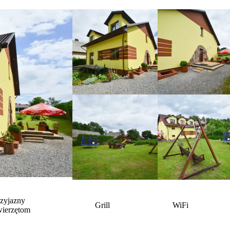
rzyjazny
Grill
WiFi
wierzętom