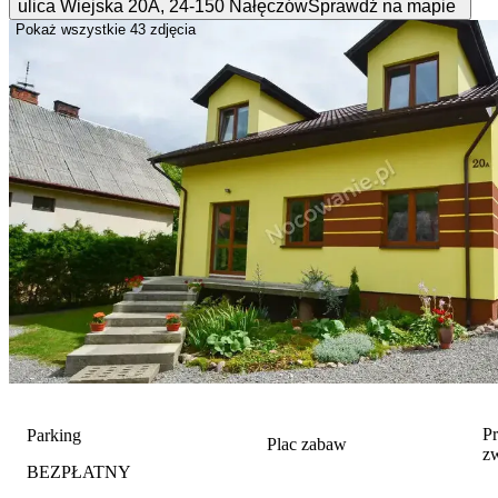
ulica Wiejska
20A
,
24-150
Nałęczów
Sprawdź na mapie
Pokaż wszystkie
43 zdjęcia
P
Parking
Plac zabaw
z
BEZPŁATNY