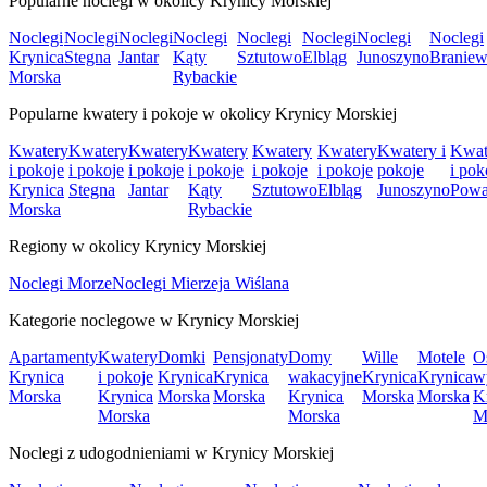
Popularne noclegi w okolicy Krynicy Morskiej
Noclegi
Noclegi
Noclegi
Noclegi
Noclegi
Noclegi
Noclegi
Noclegi
Krynica
Stegna
Jantar
Kąty
Sztutowo
Elbląg
Junoszyno
Branie
Morska
Rybackie
Popularne kwatery i pokoje w okolicy Krynicy Morskiej
Kwatery
Kwatery
Kwatery
Kwatery
Kwatery
Kwatery
Kwatery i
Kwat
i pokoje
i pokoje
i pokoje
i pokoje
i pokoje
i pokoje
pokoje
i pok
Krynica
Stegna
Jantar
Kąty
Sztutowo
Elbląg
Junoszyno
Powa
Morska
Rybackie
Regiony w okolicy Krynicy Morskiej
Noclegi Morze
Noclegi Mierzeja Wiślana
Kategorie noclegowe w Krynicy Morskiej
Apartamenty
Kwatery
Domki
Pensjonaty
Domy
Wille
Motele
O
Krynica
i pokoje
Krynica
Krynica
wakacyjne
Krynica
Krynica
w
Morska
Krynica
Morska
Morska
Krynica
Morska
Morska
K
Morska
Morska
M
Noclegi z udogodnieniami w Krynicy Morskiej