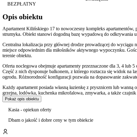
BEZPŁATNY
Opis obiektu
Apartament Kilińskiego 17 to nowoczesny kompleks apartamentów, po
strumyka. Obiekt stanowi dogodną bazę wypadową do odkrywania 
Centralna lokalizacja przy głównej drodze prowadzącej do wyciągu n
miejsce odpowiednim dla miłośników aktywnego wypoczynku. Gośc
terenie obiektu.
Oferta noclegowa obejmuje apartamenty przeznaczone dla 3, 4 lub 5 
Część z nich dysponuje balkonem, z którego roztacza się widok na la
ogrodu. Różnorodność konfiguracji pozwala na dopasowanie zakwat
Każdy apartament posiada własną łazienkę z prysznicem lub wanną 
grzejna, lodówka, kuchenka mikrofalowa, zmywarka, a także czajni
obejmuje również telewizor z płaskim ekranem,
pralkę
, suszarkę do
Pokaż opis obiektu
Obiekt jest przystosowany do potrzeb osób z ograniczoną mobilności
Kasia - opiekun oferty
piętrach. Na terenie części wspólnych zapewniono bezpłatny dostęp d
Dbam o jakość i dobre ceny w tym obiekcie
Goście w swoich ocenach szczególnie wysoko oceniają dostępną na mie
W najbliższej okolicy znajdują się liczne atrakcje turystyczne Karko