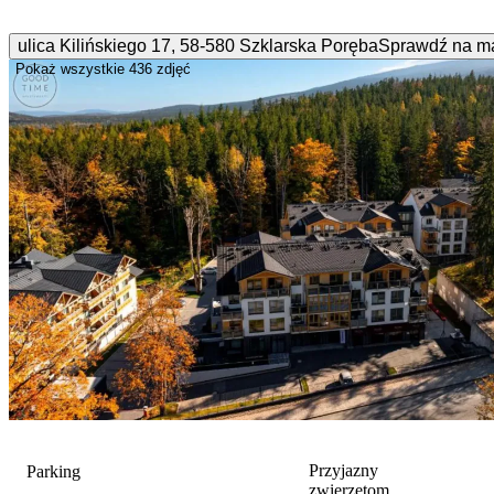
ulica Kilińskiego
17
,
58-580
Szklarska Poręba
Sprawdź na m
Pokaż wszystkie
436 zdjęć
Przyjazny
Parking
zwierzętom