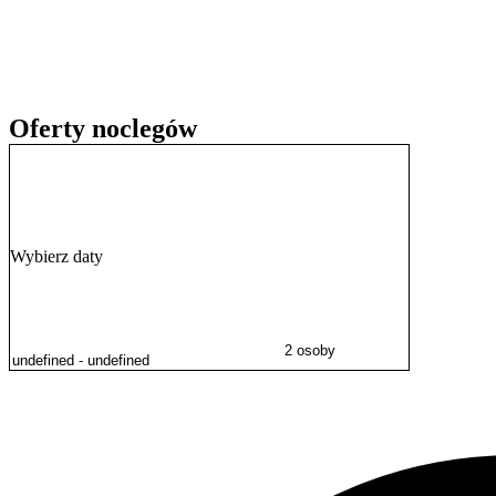
Krucze Skały, a także słynne wodospady – Wodospad Szklarki i Wod
widokowy znany jako Zakręt Śmierci. Dla rodzin z dziećmi interes
Esplanada.
Na terenie kompleksu działa
restauracja
specjalizująca się w daniach
można dokonywać gotówką, kartą kredytową lub przelewem.
Oferty noclegów
Wybierz daty
2 osoby