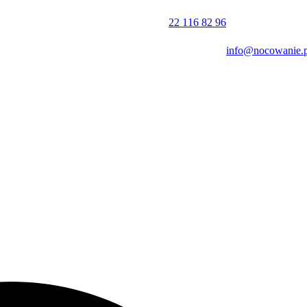
ospad Kamieńczyka. Warto również wybrać się na pobliski punkt
ującą propozycją może być wizyta w Rodzinnym Parku Rozrywki
22 116 82 96
info@nocowanie.p
 kuchni włoskiej. Obiekt akceptuje pobyt ze zwierzętami, a płatności