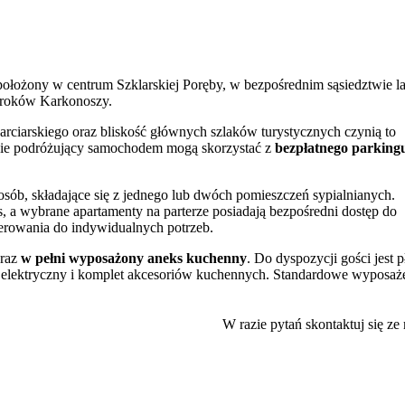
łożony w centrum Szklarskiej Poręby, w bezpośrednim sąsiedztwie la
uroków Karkonoszy.
arciarskiego oraz bliskość głównych szlaków turystycznych czynią to
ie podróżujący samochodem mogą skorzystać z
bezpłatnego parking
osób, składające się z jednego lub dwóch pomieszczeń sypialnianych.
s, a wybrane apartamenty na parterze posiadają bezpośredni dostęp do
erowania do indywidualnych potrzeb.
oraz
w pełni wyposażony aneks kuchenny
. Do dyspozycji gości jest p
k elektryczny i komplet akcesoriów kuchennych. Standardowe wyposaż
 włosów, żelazko i deskę do prasowania.
ą i dysponuje
windą
, która ułatwia dostęp do apartamentów na wyższy
W razie pytań skontaktuj się ze
o internetu Wi-Fi.
jscu restaurację, profesjonalizm obsługi oraz stosunek jakości do cen
noszy. W niewielkiej odległości od obiektu zlokalizowane są malownicz