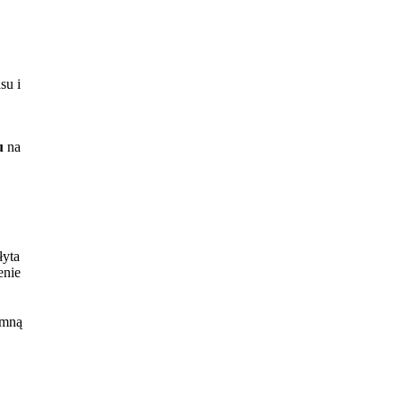
su i
u
na
łyta
enie
ch
 mną
y.
e