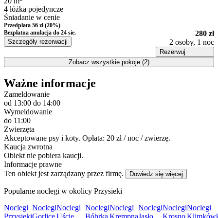
20
m
4 łóżka pojedyncze
Śniadanie w cenie
Przedpłata 56 zł (20%)
Bezpłatna anulacja
do 24 sie.
280 zł
Szczegóły rezerwacji
2 osoby, 1 noc
Rezerwuj
Zobacz wszystkie pokoje (2)
Ważne informacje
Zameldowanie
od 13:00
do 14:00
Wymeldowanie
do 11:00
Zwierzęta
Akceptowane psy i koty. Opłata: 20 zł / noc / zwierzę.
Kaucja zwrotna
Obiekt nie pobiera kaucji.
Informacje prawne
Ten obiekt jest zarządzany przez firmę.
Dowiedz się więcej
Popularne noclegi w okolicy Przysieki
Noclegi
Noclegi
Noclegi
Noclegi
Noclegi
Noclegi
Noclegi
Noclegi
Przysieki
Gorlice
Uście
Bóbrka
Krempna
Jasło
Krosno
Klimków