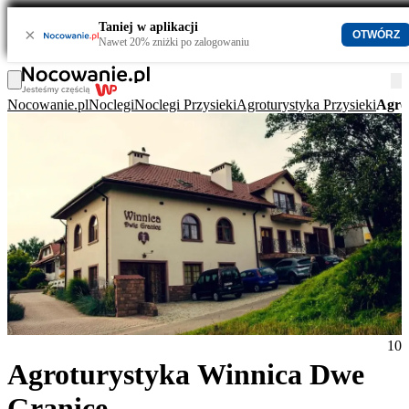
Taniej w aplikacji
×
OTWÓRZ
Nawet 20% zniżki po zalogowaniu
Nocowanie.pl
Noclegi
Noclegi Przysieki
Agroturystyka Przysieki
Agro
10
Agroturystyka Winnica Dwe
Granice