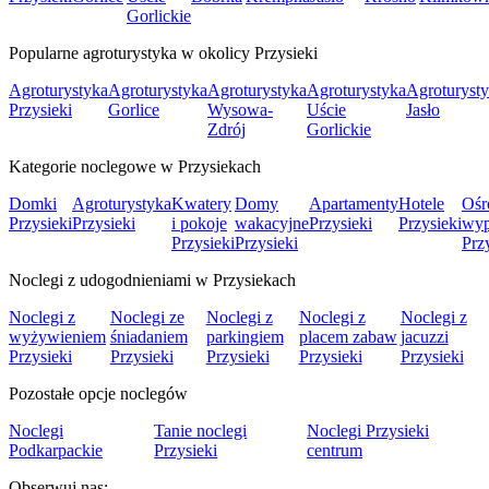
Gorlickie
Popularne agroturystyka w okolicy Przysieki
Agroturystyka
Agroturystyka
Agroturystyka
Agroturystyka
Agroturyst
Przysieki
Gorlice
Wysowa-
Uście
Jasło
Zdrój
Gorlickie
Kategorie noclegowe w Przysiekach
Domki
Agroturystyka
Kwatery
Domy
Apartamenty
Hotele
Ośr
Przysieki
Przysieki
i pokoje
wakacyjne
Przysieki
Przysieki
wy
Przysieki
Przysieki
Prz
Noclegi z udogodnieniami w Przysiekach
Noclegi z
Noclegi ze
Noclegi z
Noclegi z
Noclegi z
wyżywieniem
śniadaniem
parkingiem
placem zabaw
jacuzzi
Przysieki
Przysieki
Przysieki
Przysieki
Przysieki
Pozostałe opcje noclegów
Noclegi
Tanie noclegi
Noclegi Przysieki
Podkarpackie
Przysieki
centrum
Obserwuj nas: