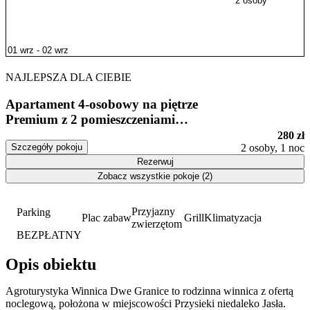
2 osoby
NAJLEPSZA DLA CIEBIE
Apartament 4-osobowy na piętrze
Premium z 2 pomieszczeniami
sypialnianymi
280 zł
Szczegóły pokoju
2 osoby, 1 noc
Rezerwuj
Zobacz wszystkie pokoje (2)
Przyjazny
Parking
Plac zabaw
Grill
Klimatyzacja
zwierzętom
BEZPŁATNY
Opis obiektu
Agroturystyka Winnica Dwe Granice to rodzinna winnica z ofertą
noclegową, położona w miejscowości Przysieki niedaleko Jasła.