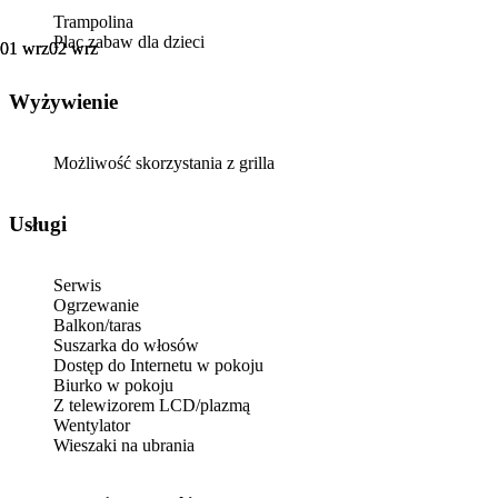
Trampolina
Plac zabaw dla dzieci
01 wrz
01 wrz
02 wrz
02 wrz
Wyżywienie
Możliwość skorzystania z grilla
Usługi
Serwis
Ogrzewanie
Balkon/taras
Suszarka do włosów
Dostęp do Internetu w pokoju
Biurko w pokoju
Z telewizorem LCD/plazmą
Wentylator
Wieszaki na ubrania