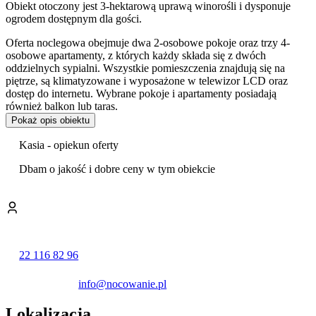
Obiekt otoczony jest 3-hektarową uprawą winorośli i dysponuje
ogrodem dostępnym dla gości.
Oferta noclegowa obejmuje dwa 2-osobowe pokoje oraz trzy 4-
osobowe apartamenty, z których każdy składa się z dwóch
oddzielnych sypialni. Wszystkie pomieszczenia znajdują się na
piętrze, są klimatyzowane i wyposażone w telewizor LCD oraz
dostęp do internetu. Wybrane pokoje i apartamenty posiadają
również balkon lub taras.
Pokaż opis obiektu
Goście mogą korzystać ze wspólnej, w pełni wyposażonej kuchni z
jadalnią oraz z salonu, który stanowi przestrzeń do odpoczynku i
Kasia - opiekun oferty
spotkań.
Dbam o jakość i dobre ceny w tym obiekcie
Główną atrakcją obiektu jest jego winiarski charakter. Właściciele
organizują
zwiedzanie winnicy oraz winiarni
, gdzie można
poznać tajniki produkcji lokalnych trunków. Pobyt uatrakcyjnia
możliwość wzięcia udziału w profesjonalnej, komentowanej przez
sommeliera
degustacji win
. Istnieje również opcja zamówienia
butelki wina bezpośrednio do pokoju.
22 116 82 96
Na miejscu można zamówić śniadania. Do dyspozycji gości jest
także
ogród z altaną i miejscem do grillowania
, a dla
info@nocowanie.pl
najmłodszych przygotowano plac zabaw z trampoliną. Obiekt jest
przyjazny zwierzętom, co pozwala na przyjazd z czworonożnym
Lokalizacja