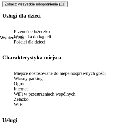
Zobacz wszystkie udogodnienia (21)
usługi dla dzieci
Przenośne łóżeczko
Wanienka do kąpieli
Wybierz daty
Wybierz daty
Pościel dla dzieci
Charakterystyka miejsca
Miejsce dostosowane do niepełnosprawnych gości
Własny parking
Ogród
Internet
WiFi w przestrzeniach wspólnych
Żelazko
WIFI
Usługi