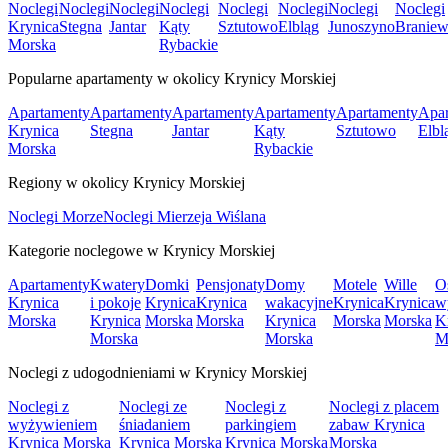
Noclegi
Noclegi
Noclegi
Noclegi
Noclegi
Noclegi
Noclegi
Noclegi
Krynica
Stegna
Jantar
Kąty
Sztutowo
Elbląg
Junoszyno
Branie
Morska
Rybackie
Popularne apartamenty w okolicy Krynicy Morskiej
Apartamenty
Apartamenty
Apartamenty
Apartamenty
Apartamenty
Apar
Krynica
Stegna
Jantar
Kąty
Sztutowo
Elbl
Morska
Rybackie
Regiony w okolicy Krynicy Morskiej
Noclegi Morze
Noclegi Mierzeja Wiślana
Kategorie noclegowe w Krynicy Morskiej
Apartamenty
Kwatery
Domki
Pensjonaty
Domy
Motele
Wille
O
Krynica
i pokoje
Krynica
Krynica
wakacyjne
Krynica
Krynica
w
Morska
Krynica
Morska
Morska
Krynica
Morska
Morska
K
Morska
Morska
M
Noclegi z udogodnieniami w Krynicy Morskiej
Noclegi z
Noclegi ze
Noclegi z
Noclegi z placem
wyżywieniem
śniadaniem
parkingiem
zabaw Krynica
Krynica Morska
Krynica Morska
Krynica Morska
Morska