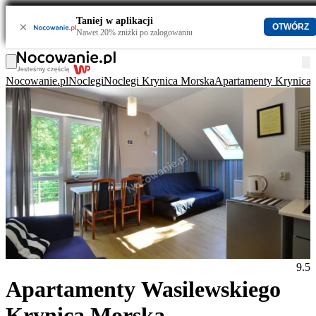
Taniej w aplikacji
×
OTWÓRZ
Nawet 20% zniżki po zalogowaniu
Nocowanie.pl
Noclegi
Noclegi Krynica Morska
Apartamenty Krynica
9.5
Apartamenty Wasilewskiego
Krynica Morska