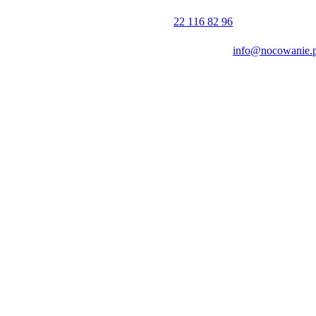
o 2 km, a dogodna komunikacja miejska ułatwia szybkie dotarcie do
22 116 82 96
 wiele popularnych miejsc. Warto odwiedzić pobliską
Plażę Zachodnią
info@nocowanie.p
ie atrakcje jak Molo w Kołobrzegu, historyczna Latarnia Morska oraz Po
zyta w Kołobrzeskim Skansenie Morskim.