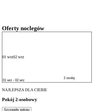
piekarnia, sklepy i bary. Do centrum Kołobrzegu oraz molo jest okoł
głównych atrakcji miasta.
W zasięgu krótkiego spaceru lub przejażdżki rowerowej znajduje się
znaną z mniejszego zatłoczenia. Niewiele dalej zlokalizowane są tak
Morski. Ciekawą propozycją dla całej rodziny może być również wi
Oferty noclegów
01 wrz
02 wrz
2 osoby
NAJLEPSZA DLA CIEBIE
Pokój 2-osobowy
Szczegóły pokoju