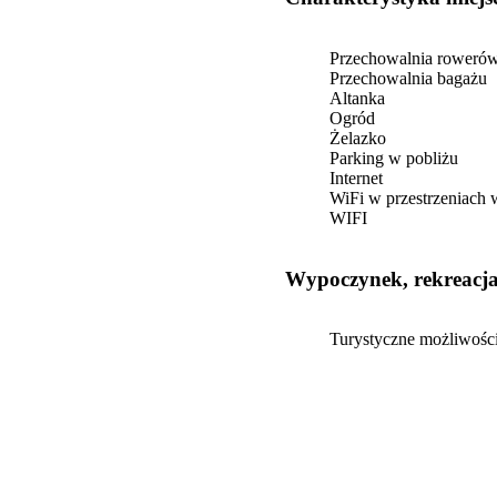
korzystania dla ludzi tę
zwapniałym kręgosłupe
którym mieszkaliśmy, rac
Przechowalnia roweró
Przechowalnia bagażu
Altanka
Ogród
Żelazko
Parking w pobliżu
Internet
WiFi w przestrzeniach
WIFI
Wypoczynek, rekreacj
Turystyczne możliwośc