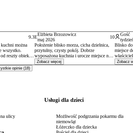
Elżbieta Brzozowicz
Gość
9.3
E
10
maj 2026
tydzie
 kuchni można
Położenie blisko morza, cicha dzielnica,
Blisko do
e wszystko.
przytulny, czysty pokój. Dobrze
miejsce d
od reszty obiektu.
wyposażona kuchnia i urocze miejsce na
właścicie
adalnia/salon.
"posiadówki". Przemiła, bardzo życzliwa i
Był to ba
Zobacz więcej
Zobacz w
le także
pomocna właścicielka. Nie miałyśmy z
wyjeżdża
stkie opinie (18)
 przy kawie w
wnuczką jak dojechać do ogrodów
powtórzyć
ie urządzony,
Hortulus to po prostu nas zawiozła.
ntami placu
Dziękuję pięknie Pani Ireno ❤️ Polecam z
osadowiona altana
całą odpowiedzialnością pensjonat Róża
z duży grill,
Wiatrów w Kołobrzegu.
rzyjemnego
usługi dla dzieci
iektu - na miasto i
a wygody
na ulicy
Możliwość podgrzania pokarmu dla
jenia pokój zbyt
niemowląt
upchnięta za nim
Łóżeczko dla dziecka
a, kłopotliwa do
ca
Pościel dla dzieci