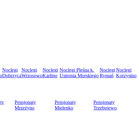
Noclegi
Noclegi
Noclegi
Noclegi Pleśna k.
Noclegi
Noclegi
o
Dobrzyca
Wrzosowo
Karlino
Ustronia Morskiego
Rymań
Korzystno
ty
Pensjonaty
Pensjonaty
Pensjonaty
Mrzeżyno
Mielenko
Trzebujewo