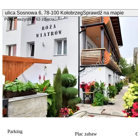
ulica Sosnowa
6
,
78-100
Kołobrzeg
Sprawdź na mapie
Pokaż wszystkie
63 zdjęcia
Parking
Plac zabaw
G