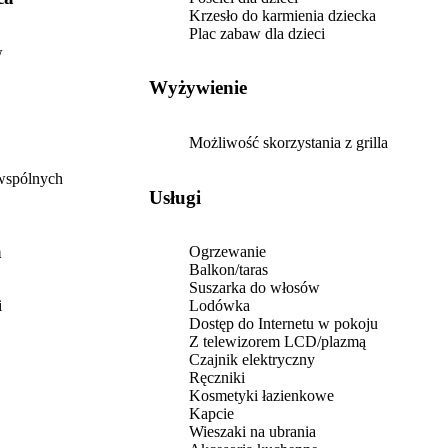
gich czy ze
Krzesło do karmienia dziecka
m. Pokój, w
Plac zabaw dla dzieci
zej dla ludzi -60.
w
Wyżywienie
Możliwość skorzystania z grilla
 wspólnych
Usługi
a
Ogrzewanie
Balkon/taras
Suszarka do włosów
i
Lodówka
Dostęp do Internetu w pokoju
Z telewizorem LCD/plazmą
Czajnik elektryczny
Ręczniki
Kosmetyki łazienkowe
Kapcie
Wieszaki na ubrania