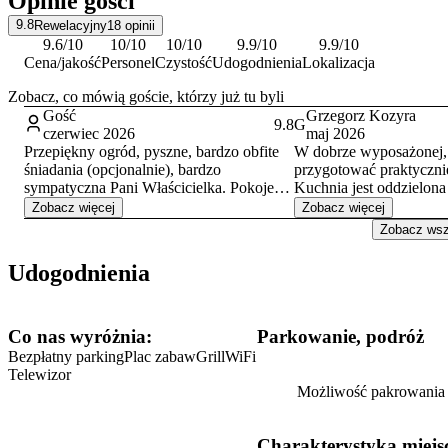
Opinie gości
9.8
Rewelacyjny
18
opinii
9.6
/10
10
/10
10
/10
9.9
/10
9.9
/10
Cena/jakość
Personel
Czystość
Udogodnienia
Lokalizacja
Zobacz, co mówią goście, którzy już tu byli
Gość
Grzegorz Kozyra
9.8
G
czerwiec 2026
maj 2026
Przepiękny ogród, pyszne, bardzo obfite
W dobrze wyposażonej,
śniadania (opcjonalnie), bardzo
przygotować praktyczni
sympatyczna Pani Właścicielka. Pokoje
Kuchnia jest oddzielona 
czyste, zadbane, estetyczne. Kuchnia
Obok bardzo przytulna j
Zobacz więcej
Zobacz więcej
ogólnodostępna bardzo dobrze
Można wygodnie zjeść a
Zobacz wszy
wyposażona. Bardzo blisko (ok. 15 min)
wypocząć, czy poczytać
do morza.
razie niepogody. Ciekaw
Udogodnienia
zadbany ogród, z eleme
zabaw. Dalej w głębi p
wyposażona w meble ora
zachęca do spędzenia p
Co nas wyróżnia:
Parkowanie, podróż
wieczoru. 2 wyjścia z ob
Bezpłatny parking
Plac zabaw
Grill
WiFi
w stronę plaży dopełni
Telewizor
wczasowiczów.
Możliwość pakrowania 
Jak na nasze przyzwycza
mały, stolik w kąciku i 
na ziemi mini lodóweczk
Charakterystyka miejs