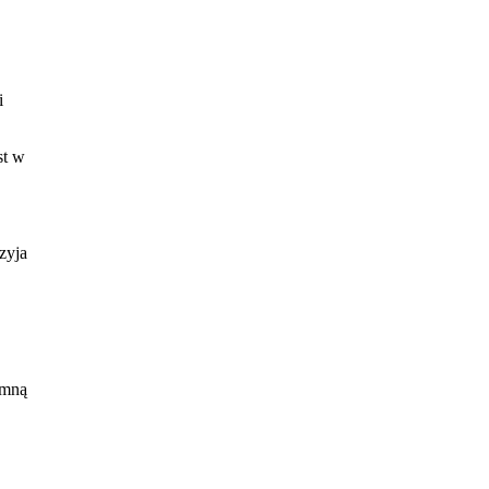
i
st w
rzyja
 mną