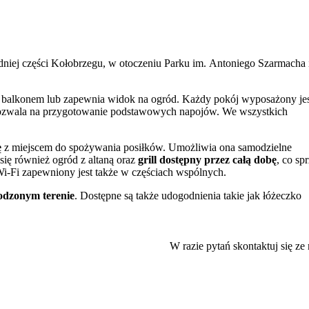
dniej części Kołobrzegu, w otoczeniu Parku im. Antoniego Szarmacha 
je balkonem lub zapewnia widok na ogród. Każdy pokój wyposażony je
o pozwala na przygotowanie podstawowych napojów. We wszystkich
ę
z miejscem do spożywania posiłków. Umożliwia ona samodzielne
się również ogród z altaną oraz
grill dostępny przez całą dobę
, co sp
i-Fi zapewniony jest także w częściach wspólnych.
odzonym terenie
. Dostępne są także udogodnienia takie jak łóżeczko
tu oraz profesjonalizm i życzliwość personelu.
W razie pytań skontaktuj się ze
ebiegają liczne ścieżki rowerowe, a także znajdują się siłownie
iejsce do przechowywania własnego sprzętu sportowego
. Dla
ie wypożyczyć na czas pobytu.
omowe obiady, a w niewielkiej odległości zlokalizowane są również