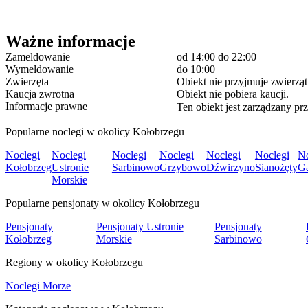
Ważne informacje
Zameldowanie
od 14:00
do 22:00
Wymeldowanie
do 10:00
Zwierzęta
Obiekt nie przyjmuje zwierząt
Kaucja zwrotna
Obiekt nie pobiera kaucji.
Informacje prawne
Ten obiekt jest zarządzany prz
Popularne noclegi w okolicy Kołobrzegu
Noclegi
Noclegi
Noclegi
Noclegi
Noclegi
Noclegi
No
Kołobrzeg
Ustronie
Sarbinowo
Grzybowo
Dźwirzyno
Sianożęty
Gą
Morskie
Popularne pensjonaty w okolicy Kołobrzegu
Pensjonaty
Pensjonaty Ustronie
Pensjonaty
Kołobrzeg
Morskie
Sarbinowo
Regiony w okolicy Kołobrzegu
Noclegi Morze