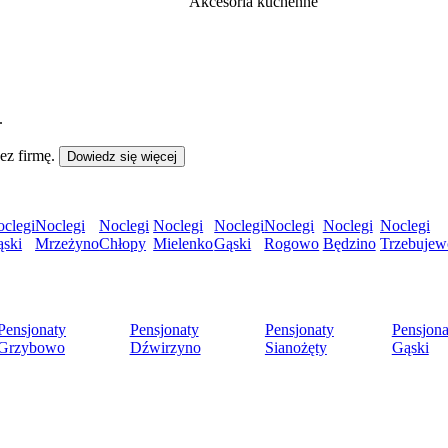
Akcesoria kuchenne
.
ez firmę.
Dowiedz się więcej
clegi
Noclegi
Noclegi
Noclegi
Noclegi
Noclegi
Noclegi
Noclegi
ski
Mrzeżyno
Chłopy
Mielenko
Gąski
Rogowo
Będzino
Trzebujew
Pensjonaty
Pensjonaty
Pensjonaty
Pensjona
Grzybowo
Dźwirzyno
Sianożęty
Gąski