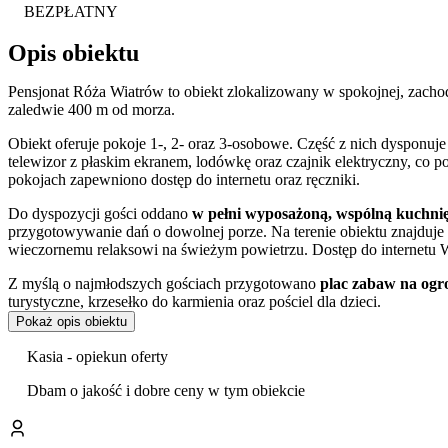
BEZPŁATNY
Opis obiektu
Pensjonat Róża Wiatrów to obiekt zlokalizowany w spokojnej, zacho
zaledwie 400 m od morza.
Obiekt oferuje pokoje 1-, 2- oraz 3-osobowe. Część z nich dysponu
telewizor z płaskim ekranem, lodówkę oraz czajnik elektryczny, c
pokojach zapewniono dostęp do internetu oraz ręczniki.
Do dyspozycji gości oddano
w pełni wyposażoną, wspólną kuchni
przygotowywanie dań o dowolnej porze. Na terenie obiektu znajduje 
wieczornemu relaksowi na świeżym powietrzu. Dostęp do internetu W
Z myślą o najmłodszych gościach przygotowano
plac zabaw na ogr
turystyczne, krzesełko do karmienia oraz pościel dla dzieci.
Pokaż opis obiektu
Goście w swoich opiniach szczególnie wysoko oceniają czystość obiek
Kasia - opiekun oferty
Położenie pensjonatu sprzyja aktywnemu wypoczynkowi. W pobliżu prz
plenerowe i wypożyczalnie rowerów. Obiekt zapewnia
bezpieczne m
Dbam o jakość i dobre ceny w tym obiekcie
plażowiczów przygotowano leżaki i parawany, które można bezpłatn
W bezpośrednim sąsiedztwie budynku działa jadłodajnia serwująca d