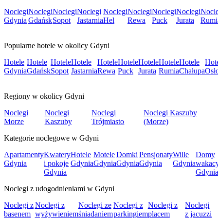
Noclegi
Noclegi
Noclegi
Noclegi
Noclegi
Noclegi
Noclegi
Noclegi
Nocle
Gdynia
Gdańsk
Sopot
Jastarnia
Hel
Rewa
Puck
Jurata
Rumi
Popularne hotele w okolicy Gdyni
Hotele
Hotele
Hotele
Hotele
Hotele
Hotele
Hotele
Hotele
Hotele
Hot
Gdynia
Gdańsk
Sopot
Jastarnia
Rewa
Puck
Jurata
Rumia
Chałupa
Osł
Regiony w okolicy Gdyni
Noclegi
Noclegi
Noclegi
Noclegi Kaszuby
Morze
Kaszuby
Trójmiasto
(Morze)
Kategorie noclegowe w Gdyni
Apartamenty
Kwatery
Hotele
Motele
Domki
Pensjonaty
Wille
Domy
Gdynia
i pokoje
Gdynia
Gdynia
Gdynia
Gdynia
Gdynia
wakacy
Gdynia
Gdyni
Noclegi z udogodnieniami w Gdyni
Noclegi z
Noclegi z
Noclegi ze
Noclegi z
Noclegi z
Noclegi
basenem
wyżywieniem
śniadaniem
parkingiem
placem
z jacuzzi