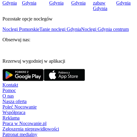
Gdynia
Gdynia
Gdynia
Gdynia
zabaw
Gdynia
Gdynia
Pozostałe opcje noclegów
Noclegi Pomorskie
Tanie noclegi Gdynia
Noclegi Gdynia centrum
Obserwuj nas:
Rezerwuj wygodniej w aplikacji
Kontakt
Pomoc
O nas
Nasza oferta
Poleć Nocowanie
Współpraca
Reklama
Praca w Nocowanie.pl
Zgłoszenia nieprawidłowości
Patronat medialny