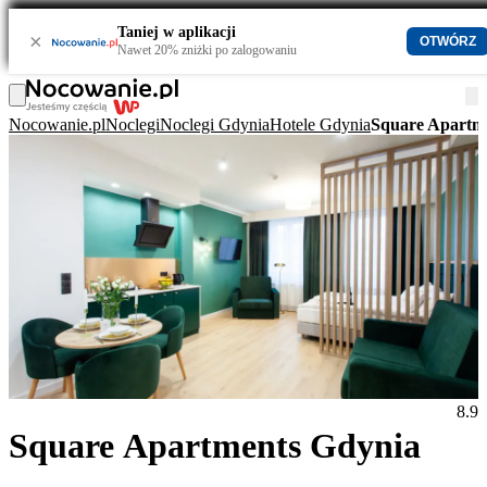
Taniej w aplikacji
×
OTWÓRZ
Nawet 20% zniżki po zalogowaniu
Nocowanie.pl
Noclegi
Noclegi Gdynia
Hotele Gdynia
Square Apartm
8.9
Square Apartments Gdynia