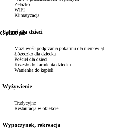
Żelazko
WIFI
Klimatyzacja
usługi dla dzieci
05 paź
05 paź
06 paź
06 paź
Możliwość podgrzania pokarmu dla niemowląt
Łóżeczko dla dziecka
Pościel dla dzieci
Krzesło do karmienia dziecka
Wanienka do kąpieli
Wyżywienie
Tradycyjne
Restauracja w obiekcie
Wypoczynek, rekreacja