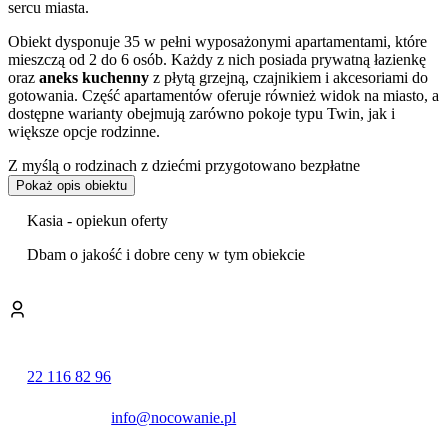
sercu miasta.
Obiekt dysponuje 35 w pełni wyposażonymi apartamentami, które
mieszczą od 2 do 6 osób. Każdy z nich posiada prywatną łazienkę
oraz
aneks kuchenny
z płytą grzejną, czajnikiem i akcesoriami do
gotowania. Część apartamentów oferuje również widok na miasto, a
dostępne warianty obejmują zarówno pokoje typu Twin, jak i
większe opcje rodzinne.
Z myślą o rodzinach z dziećmi przygotowano bezpłatne
udogodnienia, takie jak łóżeczka, wanienki do kąpieli oraz krzesełka
Pokaż opis obiektu
do karmienia.
Kasia - opiekun oferty
Do dyspozycji gości pozostaje
całodobowa recepcja
, winda oraz
bezpłatna przechowalnia bagażu. Na terenie obiektu zapewniono
Dbam o jakość i dobre ceny w tym obiekcie
dostęp do internetu Wi-Fi, a dla zmotoryzowanych przewidziano
płatny parking zlokalizowany w pobliżu. Istnieje także możliwość
wykupienia śniadań, które serwowane są w restauracji znajdującej
się bezpośrednio przy budynku.
Pobyt w obiekcie jest wysoko oceniany przez gości, którzy w
22 116 82 96
swoich opiniach szczególnie chwalą profesjonalną obsługę oraz
doskonałą lokalizację
.
info@nocowanie.pl
Apartamenty znajdują się przy reprezentacyjnej ulicy
Świętojańskiej, zaledwie kilka minut spacerem od Skweru