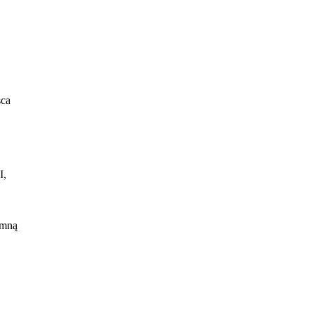
sca
I,
 mną
e,