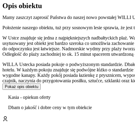
Opis obiektu
Mamy zaszczyt zaprosić Państwa do naszej nowo powstałej WILLI Us
Położenie naszego obiektu, tuż przy sosnowym lesie sprawia, że jest
W Ustce znajduje się jedna z najpiękniejszych nadbałtyckich plaż. Wa
usytuowany jest obiekt jest bardzo szeroka co umożliwia zachowanie
do odpoczynku jest łatwiejsze. Nadmorskie wydmy przy plaży tworzą
Odległość do plaży zachodniej to ok. 15 minut spacerem utwardzoną 
WILLA Ustecka posiada pokoje o podwyższonym standardzie. Dbałość
hotelu. W każdym pokoju znajduje się podwójne łóżko o standardzi
wygodne kanapy. Każdy pokój posiada łazienkę z prysznicem, wyposa
czajnik, naczynia do przygotowania posiłku, sztućce, szklanki oraz 
zarezerwowania łóżeczka dla dziecka. Przyjazna kolorystyka wypos
Pokaż opis obiektu
naszych Gości do dyspozycji parawan plażowy.
Kasia - opiekun oferty
W WILLI Usteckiej znajdują się pokoje 2, 3 oraz 4 osobowe, doda
które umożliwia wyjście na balkon, taras bądź balkon francuski. Po
Dbam o jakość i dobre ceny w tym obiekcie
promieni słonecznych przez duże okna balkonowe skierowane na wsch
W obiekcie znajduje się ogólnodostępna kuchnia bardzo dobrze wypo
patelnie, naczynia do przygotowania posiłku.