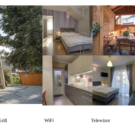
rill
WiFi
Telewizor