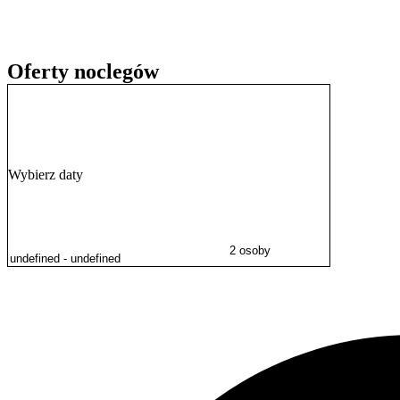
Serdecznie zapraszamy i życzymy Państwu udanego pobytu!!
Oferty noclegów
Wybierz daty
2 osoby