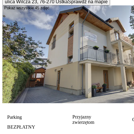
ulica Wilcza
23
,
76-270
Ustka
Sprawdź na mapie
Pokaż wszystkie
45 zdjęć
Przyjazny
Parking
G
zwierzętom
BEZPŁATNY