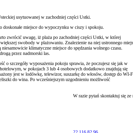
teckiej usytuowanej w zachodniej części Ustki.
 to doskonałe miejsce do wypoczynku w ciszy i spokoju.
rto zwrócić uwagę, iż plaża po zachodniej części Ustki, w której
 większej swobody w plażowaniu. Znalezienie na niej ustronnego miej
 niesamowicie klimatyczne miejsce do spędzania wolnego czasu.
drogą przez nadmorski las.
 o szczegóły wyposażenia pokoju sprawia, że poczujesz się jak w
e hotelowym, w pokojach 3 lub 4 osobowych dodatkowo znajdują się
żony jest w lodówkę, telewizor, suszarkę do włosów, dostęp do WI-F
kieliszki do wina. Po wcześniejszym uzgodnieniu możliwość
ażenia sprzyja wypoczynkowi oraz relaksowi. Dodatkowo dla komfortu
W razie pytań skontaktuj się ze
tkowo są dwa 2 pokojowe apartamenty. Każdy pokój ma okno balkonow
koje w WILLI są tak rozplanowane aby wpadało do nich jak najwięcej
odnią, zachodnią oraz południową stronę świata.
sażona m.in w toster, czajnik bezprzewodowy, mikrofalówkę, garnki,
22 116 82 96