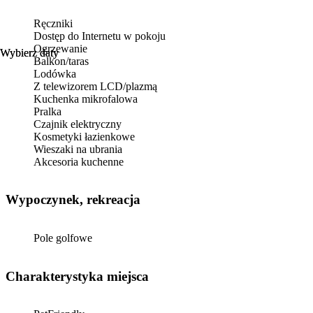
Ręczniki
Dostęp do Internetu w pokoju
Ogrzewanie
Wybierz daty
Wybierz daty
Balkon/taras
Lodówka
Z telewizorem LCD/plazmą
Kuchenka mikrofalowa
Pralka
Czajnik elektryczny
Kosmetyki łazienkowe
Wieszaki na ubrania
Akcesoria kuchenne
Wypoczynek, rekreacja
Pole golfowe
Charakterystyka miejsca