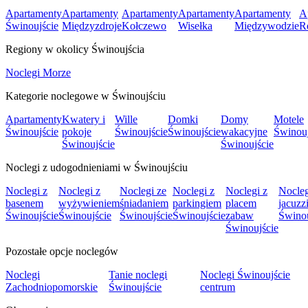
Apartamenty
Apartamenty
Apartamenty
Apartamenty
Apartamenty
A
Świnoujście
Międzyzdroje
Kołczewo
Wisełka
Międzywodzie
R
Regiony w okolicy Świnoujścia
Noclegi Morze
Kategorie noclegowe w Świnoujściu
Apartamenty
Kwatery i
Wille
Domki
Domy
Motele
Świnoujście
pokoje
Świnoujście
Świnoujście
wakacyjne
Świnouj
Świnoujście
Świnoujście
Noclegi z udogodnieniami w Świnoujściu
Noclegi z
Noclegi z
Noclegi ze
Noclegi z
Noclegi z
Nocleg
basenem
wyżywieniem
śniadaniem
parkingiem
placem
jacuzz
Świnoujście
Świnoujście
Świnoujście
Świnoujście
zabaw
Świnou
Świnoujście
Pozostałe opcje noclegów
Noclegi
Tanie noclegi
Noclegi Świnoujście
Zachodniopomorskie
Świnoujście
centrum