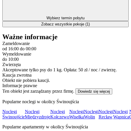
Wybierz termin pobytu
Zobacz wszystkie pokoje (1)
Ważne informacje
Zameldowanie
od 16:00
do 00:00
Wymeldowanie
do 10:00
Zwierzęta
Akceptowane tylko psy do 1 kg. Opłata: 50 zł / noc / zwierzę.
Kaucja zwrotna
Obiekt nie pobiera kaucji.
Informacje prawne
Ten obiekt jest zarządzany przez firmę.
Dowiedz się więcej
Popularne noclegi w okolicy Świnoujścia
Noclegi
Noclegi
Noclegi
Noclegi
Noclegi
Noclegi
Noclegi
Świnoujście
Międzyzdroje
Kołczewo
Wisełka
Wolin
Recław
Wapnica
Popularne apartamenty w okolicy Świnoujścia