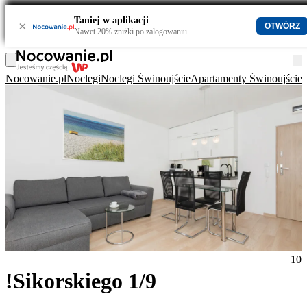
Taniej w aplikacji
×
OTWÓRZ
Nawet 20% zniżki po zalogowaniu
Nocowanie.pl
Noclegi
Noclegi Świnoujście
Apartamenty Świnoujście
!
10
!Sikorskiego 1/9