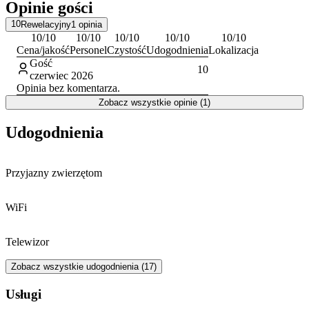
Opinie gości
10
Rewelacyjny
1
opinia
10
/10
10
/10
10
/10
10
/10
10
/10
Cena/jakość
Personel
Czystość
Udogodnienia
Lokalizacja
Gość
10
czerwiec 2026
Opinia bez komentarza.
Zobacz wszystkie opinie (1)
Udogodnienia
Przyjazny zwierzętom
WiFi
Telewizor
Zobacz wszystkie udogodnienia (17)
Usługi