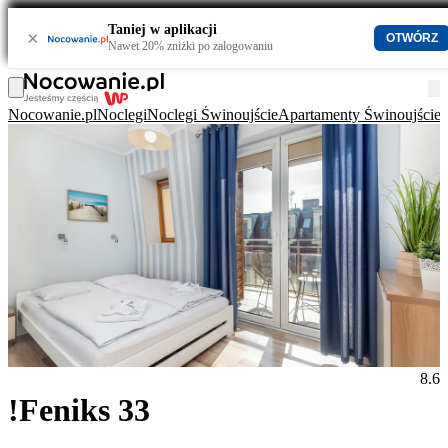
Taniej w aplikacji
×
OTWÓRZ
Nawet 20% zniżki po zalogowaniu
Nocowanie.pl
Noclegi
Noclegi Świnoujście
Apartamenty Świnoujście
!
8.6
!Feniks 33