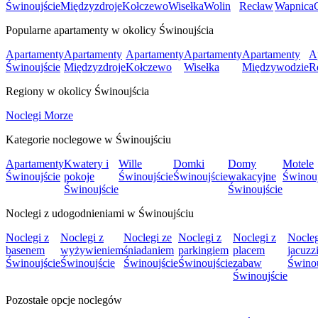
Świnoujście
Międzyzdroje
Kołczewo
Wisełka
Wolin
Recław
Wapnica
Popularne apartamenty w okolicy Świnoujścia
Apartamenty
Apartamenty
Apartamenty
Apartamenty
Apartamenty
A
Świnoujście
Międzyzdroje
Kołczewo
Wisełka
Międzywodzie
R
Regiony w okolicy Świnoujścia
Noclegi Morze
Kategorie noclegowe w Świnoujściu
Apartamenty
Kwatery i
Wille
Domki
Domy
Motele
Świnoujście
pokoje
Świnoujście
Świnoujście
wakacyjne
Świnouj
Świnoujście
Świnoujście
Noclegi z udogodnieniami w Świnoujściu
Noclegi z
Noclegi z
Noclegi ze
Noclegi z
Noclegi z
Nocleg
basenem
wyżywieniem
śniadaniem
parkingiem
placem
jacuzz
Świnoujście
Świnoujście
Świnoujście
Świnoujście
zabaw
Świnou
Świnoujście
Pozostałe opcje noclegów