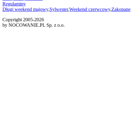
Regulaminy
Długi weekend majowy
,
Sylwester
,
Weekend czerwcowy
,
Zakopane
Copyright 2005-
2026
by NOCOWANIE.PL Sp. z o.o.