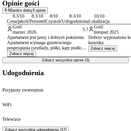
Opinie gości
wydarzenia kulturalne.
8.6
Bardzo dobry
3
opinie
8.3
/10
8.3
/10
8
/10
8.3
/10
10
/10
Cena/jakość
Personel
Czystość
Udogodnienia
Lokalizacja
Gość
Gość
5.7
marzec 2026
listopad 2025
Apartament jest jasny i dobrym położeniu
Dobrze wyposażona ku
Apartament wymaga gruntownego
łazienka
posprzątania (szuflady, półki, kąty podłogi i
Zobacz więcej
za nogami mebli). Co najmniej fronty
Zobacz więcej
szafek kuchennych i łazienkowych
Zobacz wszystkie opinie (3)
wymagają wymiany. Łóżko nieco wąskie
dla dwóch dorosłych osób. Brak
Udogodnienia
możliwości przechowania bagażu w dniu
przyjazdu i wyjazdu jest nieco uciążliwe.
Przyjazny zwierzętom
WiFi
Telewizor
Zobacz wszystkie udogodnienia (17)