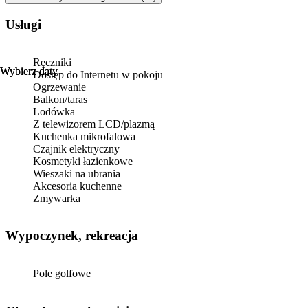
Usługi
Ręczniki
Wybierz daty
Wybierz daty
Dostęp do Internetu w pokoju
Ogrzewanie
Balkon/taras
Lodówka
Z telewizorem LCD/plazmą
Kuchenka mikrofalowa
Czajnik elektryczny
Kosmetyki łazienkowe
Wieszaki na ubrania
Akcesoria kuchenne
Zmywarka
Wypoczynek, rekreacja
Pole golfowe