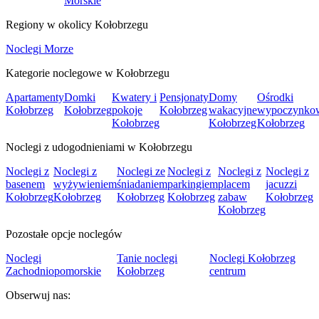
Morskie
Regiony w okolicy Kołobrzegu
Noclegi Morze
Kategorie noclegowe w Kołobrzegu
Apartamenty
Domki
Kwatery i
Pensjonaty
Domy
Ośrodki
Kołobrzeg
Kołobrzeg
pokoje
Kołobrzeg
wakacyjne
wypoczynko
Kołobrzeg
Kołobrzeg
Kołobrzeg
Noclegi z udogodnieniami w Kołobrzegu
Noclegi z
Noclegi z
Noclegi ze
Noclegi z
Noclegi z
Noclegi z
basenem
wyżywieniem
śniadaniem
parkingiem
placem
jacuzzi
Kołobrzeg
Kołobrzeg
Kołobrzeg
Kołobrzeg
zabaw
Kołobrzeg
Kołobrzeg
Pozostałe opcje noclegów
Noclegi
Tanie noclegi
Noclegi Kołobrzeg
Zachodniopomorskie
Kołobrzeg
centrum
Obserwuj nas: