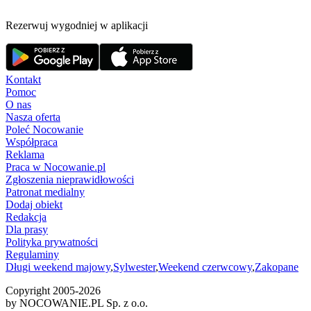
Rezerwuj wygodniej w aplikacji
Kontakt
Pomoc
O nas
Nasza oferta
Poleć Nocowanie
Współpraca
Reklama
Praca w Nocowanie.pl
Zgłoszenia nieprawidłowości
Patronat medialny
Dodaj obiekt
Redakcja
Dla prasy
Polityka prywatności
Regulaminy
Długi weekend majowy
,
Sylwester
,
Weekend czerwcowy
,
Zakopane
Copyright 2005-
2026
by NOCOWANIE.PL Sp. z o.o.