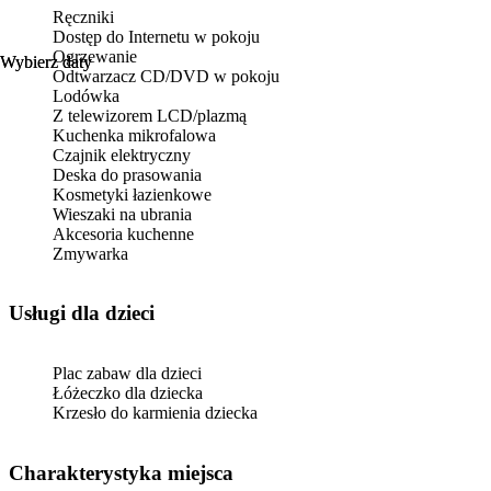
Ręczniki
Dostęp do Internetu w pokoju
Ogrzewanie
Wybierz daty
Wybierz daty
Odtwarzacz CD/DVD w pokoju
Lodówka
Z telewizorem LCD/plazmą
Kuchenka mikrofalowa
Czajnik elektryczny
Deska do prasowania
Kosmetyki łazienkowe
Wieszaki na ubrania
Akcesoria kuchenne
Zmywarka
usługi dla dzieci
Plac zabaw dla dzieci
Łóżeczko dla dziecka
Krzesło do karmienia dziecka
Charakterystyka miejsca