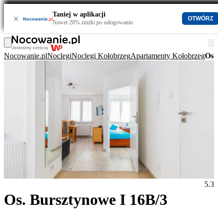
Taniej w aplikacji
×
OTWÓRZ
Nawet 20% zniżki po zalogowaniu
Nocowanie.pl
Noclegi
Noclegi Kołobrzeg
Apartamenty Kołobrzeg
Os.
5.3
Os. Bursztynowe I 16B/3