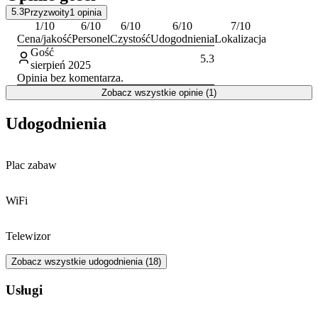
a w słoneczne dni odpocząć na pobliskiej Plaży Zachodniej.
5.3
Przyzwoity
1
opinia
1
/10
6
/10
6
/10
6
/10
7
/10
Cena/jakość
Personel
Czystość
Udogodnienia
Lokalizacja
Gość
5.3
sierpień 2025
Opinia bez komentarza.
Zobacz wszystkie opinie (1)
Udogodnienia
Plac zabaw
WiFi
Telewizor
Zobacz wszystkie udogodnienia (18)
Usługi