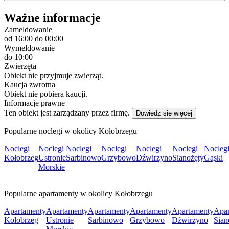
Ważne informacje
Zameldowanie
od 16:00
do 00:00
Wymeldowanie
do 10:00
Zwierzęta
Obiekt nie przyjmuje zwierząt.
Kaucja zwrotna
Obiekt nie pobiera kaucji.
Informacje prawne
Ten obiekt jest zarządzany przez firmę.
Dowiedz się więcej
Popularne noclegi w okolicy Kołobrzegu
Noclegi
Noclegi
Noclegi
Noclegi
Noclegi
Noclegi
Nocleg
Kołobrzeg
Ustronie
Sarbinowo
Grzybowo
Dźwirzyno
Sianożęty
Gąski
Morskie
Popularne apartamenty w okolicy Kołobrzegu
Apartamenty
Apartamenty
Apartamenty
Apartamenty
Apartamenty
Apar
Kołobrzeg
Ustronie
Sarbinowo
Grzybowo
Dźwirzyno
Sian