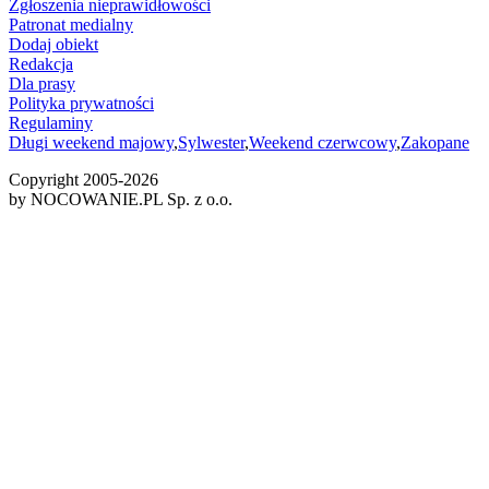
Zgłoszenia nieprawidłowości
Patronat medialny
Dodaj obiekt
Redakcja
Dla prasy
Polityka prywatności
Regulaminy
Długi weekend majowy
,
Sylwester
,
Weekend czerwcowy
,
Zakopane
Copyright 2005-
2026
by NOCOWANIE.PL Sp. z o.o.