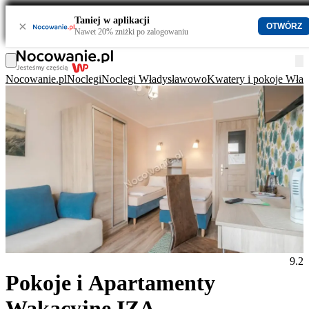
Taniej w aplikacji
×
OTWÓRZ
Nawet 20% zniżki po zalogowaniu
Nocowanie.pl
Noclegi
Noclegi Władysławowo
Kwatery i pokoje Wła
9.2
Pokoje i Apartamenty
Wakacyjne IZA