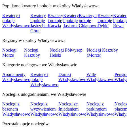
Popularne kwatery i pokoje w okolicy Władysławowa
Kwatery i
Kwatery
Kwatery
Kwatery
Kwatery i
Kwatery
Kwater
pokoje
i pokoje
i pokoje
i pokoje
pokoje
i pokoje
i pokoj
Władysławowo
Jastrzębia
Karwia
Jastarnia
Chłapowo
Dębki
Rewa
Góra
Regiony w okolicy Władysławowa
Noclegi
Noclegi
Noclegi Półwysep
Noclegi Kaszuby
Morze
Kaszuby
Helski
(Morze)
Kategorie noclegowe we Władysławowie
Apartamenty
Kwatery i
Domki
Wille
Pensjo
Władysławowo
pokoje
Władysławowo
Władysławowo
Włady
Władysławowo
Noclegi z udogodnieniami we Władysławowie
Noclegi z
Noclegi z
Noclegi ze
Noclegi z
Nocleg
basenem
wyżywieniem
śniadaniem
parkingiem
place
Władysławowo
Władysławowo
Władysławowo
Władysławowo
Włady
Pozostałe opcje noclegów