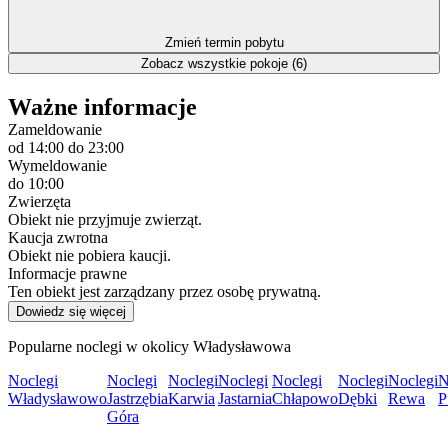
Zmień termin pobytu
Zobacz wszystkie pokoje (6)
Ważne informacje
Zameldowanie
od 14:00
do 23:00
Wymeldowanie
do 10:00
Zwierzęta
Obiekt nie przyjmuje zwierząt.
Kaucja zwrotna
Obiekt nie pobiera kaucji.
Informacje prawne
Ten obiekt jest zarządzany przez osobę prywatną.
Dowiedz się więcej
Popularne noclegi w okolicy Władysławowa
Noclegi
Noclegi
Noclegi
Noclegi
Noclegi
Noclegi
Noclegi
N
Władysławowo
Jastrzębia
Karwia
Jastarnia
Chłapowo
Dębki
Rewa
P
Góra