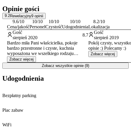
kończy o 10:00 w dniu wyjazdu. Płatności za pobyt można dokonać
Opinie gości
gotówką lub przelewem. Personel obiektu posługuje się językiem
polskim i angielskim.
9.2
Rewelacyjny
9
opinii
9.6
/10
10
/10
10
/10
10
/10
8.2
/10
Cena/jakość
Personel
Czystość
Udogodnienia
Lokalizacja
Gość
Gość
8.7
sierpień 2020
sierpień 2019
Bardzo miła Pani właścicielka, pokoje
Pokój czysty, wszystko
bardzo przestronne i czyste, kuchnia
opisie :) Polecamy :)
wyposażona we wszelkiego rodzaju
Zobacz więcej
potrzebne urządzenia (płyta indukcyjna,
Zobacz więcej
mikrofalówka, lodówka) i naczynia. Ceny
Zobacz wszystkie opinie (9)
za nocleg - jak nad morzem bardzo
przystępne. Do sklepu i centrum blisko,
Udogodnienia
kilka minut spacerkiem.
Odległość do plaży nieco długa (ok. 1,5
km) ale poza tym wszystko w jak
Bezpłatny parking
najlepszym porządku i z czystym
sumieniem mogę polecić nocleg w tym
miejscu!
Plac zabaw
WiFi