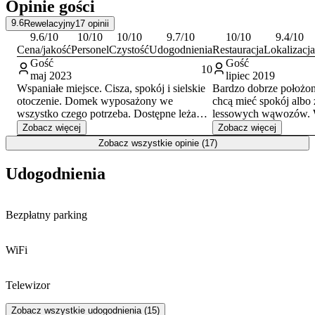
Opinie gości
9.6
Rewelacyjny
17
opinii
9.6
/10
10
/10
10
/10
9.7
/10
10
/10
9.4
/10
Cena/jakość
Personel
Czystość
Udogodnienia
Restauracja
Lokalizacja
Gość
Gość
10
maj 2023
lipiec 2019
Wspaniałe miejsce. Cisza, spokój i sielskie
Bardzo dobrze położon
otoczenie. Domek wyposażony we
chcą mieć spokój albo
wszystko czego potrzeba. Dostępne leżaki,
lessowych wąwozów. 
hamaki, miejsce na ognisko. Blisko
a nawet więcej. poleca
Zobacz więcej
Zobacz więcej
Kazimierz Dolny, Nałęczów, Lublin. Jest to
rozkładane wersalki ale
Zobacz wszystkie opinie (17)
miejsce za którym się tęskni i chce się do
spanie nie jest zbyt k
niego wrócić. Bardzo przyjazny i miły
tydzień można wytrzy
Udogodnienia
właściciel :)
walizkach ale sugrowa
szaf. Jedynym mankam
dla mnie- była mała 
Bezpłatny parking
twarzy po goleniustwa
wytarcia podłogi ale j
miły, uczynny dla chę
WiFi
przygotował mnóstwo 
papierowych. Ptaki śp
buszują po ogrodzie. M
Telewizor
ognisko, poodpoczyw
posiedzieć i zjeśc posi
Zobacz wszystkie udogodnienia (15)