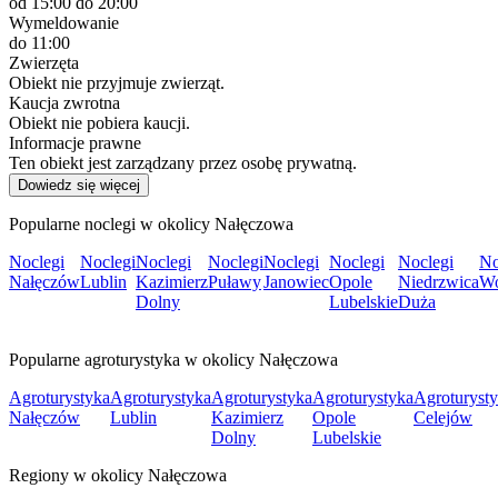
od 15:00
do 20:00
Wymeldowanie
do 11:00
Zwierzęta
Obiekt nie przyjmuje zwierząt.
Kaucja zwrotna
Obiekt nie pobiera kaucji.
Informacje prawne
Ten obiekt jest zarządzany przez osobę prywatną.
Dowiedz się więcej
Popularne noclegi w okolicy Nałęczowa
Noclegi
Noclegi
Noclegi
Noclegi
Noclegi
Noclegi
Noclegi
No
Nałęczów
Lublin
Kazimierz
Puławy
Janowiec
Opole
Niedrzwica
Wo
Dolny
Lubelskie
Duża
Popularne agroturystyka w okolicy Nałęczowa
Agroturystyka
Agroturystyka
Agroturystyka
Agroturystyka
Agroturyst
Nałęczów
Lublin
Kazimierz
Opole
Celejów
Dolny
Lubelskie
Regiony w okolicy Nałęczowa