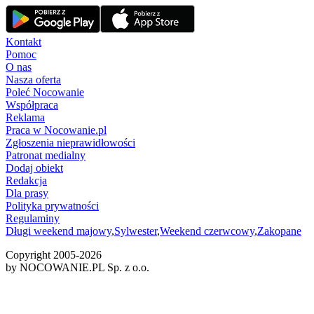
Kontakt
Pomoc
O nas
Nasza oferta
Poleć Nocowanie
Współpraca
Reklama
Praca w Nocowanie.pl
Zgłoszenia nieprawidłowości
Patronat medialny
Dodaj obiekt
Redakcja
Dla prasy
Polityka prywatności
Regulaminy
Długi weekend majowy
,
Sylwester
,
Weekend czerwcowy
,
Zakopane
Copyright 2005-
2026
by NOCOWANIE.PL Sp. z o.o.