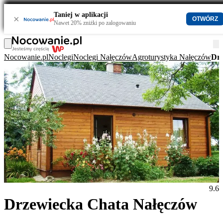
Taniej w aplikacji
×
OTWÓRZ
Nawet 20% zniżki po zalogowaniu
Nocowanie.pl
Noclegi
Noclegi Nałęczów
Agroturystyka Nałęczów
Drz
9.6
Drzewiecka Chata Nałęczów