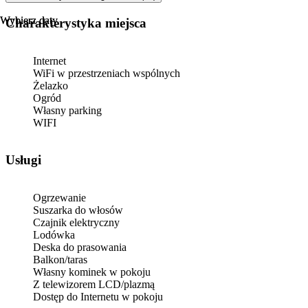
werandzie, pograc w k
zwiedzać okolicę a jest
Wybierz daty
Wybierz daty
Charakterystyka miejsca
pogrzebać w dużym pudl
Jedna informacja Jest 
ale kursuje tylko w nie
Internet
info jakby ktos chciał 
WiFi w przestrzeniach wspólnych
atrakcję dzieciom. Gen
Żelazko
Ogród
Własny parking
WIFI
Usługi
Ogrzewanie
Suszarka do włosów
Czajnik elektryczny
Lodówka
Deska do prasowania
Balkon/taras
Własny kominek w pokoju
Z telewizorem LCD/plazmą
Dostęp do Internetu w pokoju