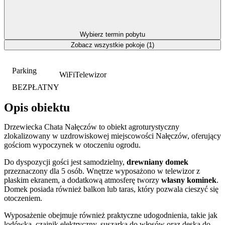
Wybierz termin pobytu
Zobacz wszystkie pokoje (1)
Parking
WiFi
Telewizor
BEZPŁATNY
Opis obiektu
Drzewiecka Chata Nałęczów to obiekt agroturystyczny
zlokalizowany w uzdrowiskowej miejscowości Nałęczów, oferujący
gościom wypoczynek w otoczeniu ogrodu.
Do dyspozycji gości jest samodzielny,
drewniany domek
przeznaczony dla 5 osób. Wnętrze wyposażono w telewizor z
płaskim ekranem, a dodatkową atmosferę tworzy
własny kominek
.
Domek posiada również balkon lub taras, który pozwala cieszyć się
otoczeniem.
Wyposażenie obejmuje również praktyczne udogodnienia, takie jak
lodówka, czajnik elektryczny, suszarka do włosów oraz deska do