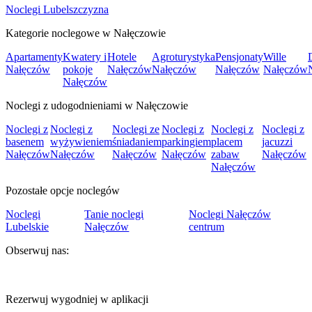
Noclegi Lubelszczyzna
Kategorie noclegowe w Nałęczowie
Apartamenty
Kwatery i
Hotele
Agroturystyka
Pensjonaty
Wille
Nałęczów
pokoje
Nałęczów
Nałęczów
Nałęczów
Nałęczów
Nałęczów
Noclegi z udogodnieniami w Nałęczowie
Noclegi z
Noclegi z
Noclegi ze
Noclegi z
Noclegi z
Noclegi z
basenem
wyżywieniem
śniadaniem
parkingiem
placem
jacuzzi
Nałęczów
Nałęczów
Nałęczów
Nałęczów
zabaw
Nałęczów
Nałęczów
Pozostałe opcje noclegów
Noclegi
Tanie noclegi
Noclegi Nałęczów
Lubelskie
Nałęczów
centrum
Obserwuj nas:
Rezerwuj wygodniej w aplikacji