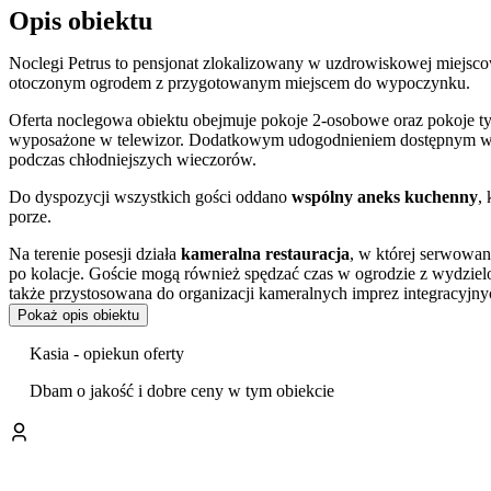
Opis obiektu
Noclegi Petrus to pensjonat zlokalizowany w uzdrowiskowej miejs
otoczonym ogrodem z przygotowanym miejscem do wypoczynku.
Oferta noclegowa obiektu obejmuje pokoje 2-osobowe oraz pokoje typ
wyposażone w telewizor. Dodatkowym udogodnieniem dostępnym w cz
podczas chłodniejszych wieczorów.
Do dyspozycji wszystkich gości oddano
wspólny aneks kuchenny
,
porze.
Na terenie posesji działa
kameralna restauracja
, w której serwowan
po kolacje. Goście mogą również spędzać czas w ogrodzie z wydzi
także przystosowana do organizacji kameralnych imprez integracyjny
Pokaż opis obiektu
Dla zmotoryzowanych gości przygotowano bezpłatny,
monitorowan
Kasia - opiekun oferty
Zgodnie z polityką obiektu, na pobyt można zabrać ze sobą zwierzę
Dbam o jakość i dobre ceny w tym obiekcie
Pensjonat położony jest w dogodnej lokalizacji, która stanowi dobr
niewielkiej odległości znajdują się słynne
Parki Uzdrowiskowe
oraz
historyczne zabudowania Uzdrowiska w Szczawnie-Zdroju. Miłośni
szczyt Chełmiec, górujący nad okolicą.