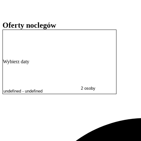
Na terenie obiektu zapewniono dostęp do internetu. Goście mogą korz
Doba hotelowa rozpoczyna się o godzinie 15:00 i kończy o 11:00 dn
Oferty noclegów
Wybierz daty
2 osoby