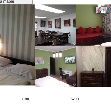
a mapie
Grill
WiFi