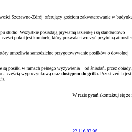
cowości Szczawno-Zdrój, oferujący gościom zakwaterowanie w budynk
u studio. Wszystkie posiadają prywatną łazienkę i są standardowo
ęści pokoi jest kominek, który pozwala stworzyć przytulną atmosfe
 który umożliwia samodzielne przygotowywanie posiłków o dowolnej
e są posiłki w ramach pełnego wyżywienia – od śniadań, przez obiady,
eloną częścią wypoczynkową oraz
dostępem do grilla
. Przestrzeń ta jest
ch.
y parking
na terenie posesji.
W razie pytań skontaktuj się ze
ta domowe.
ą bazę wypadową do zwiedzania atrakcji Szczawna-Zdroju i okolicy. W
 zabytkowy budynek
Teatru Zdrojowego
. Warto również odwiedzić
cy aktywnego wypoczynku i górskich wędrówek mogą wybrać się na
22 116 82 96