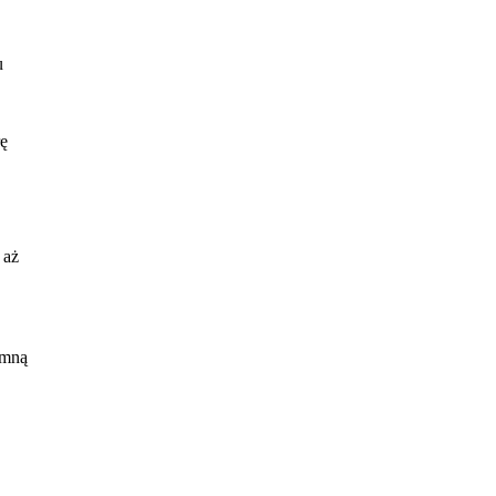
u
rę
 aż
 mną