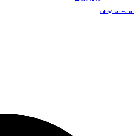
ystać z bezpłatnej sieci Wi-Fi w przestrzeniach wspólnych.
info@nocowanie.p
ia następnego. Płatności za pobyt można dokonać przelewem.