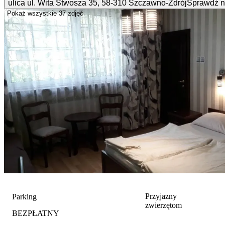
ulica ul. Wita Stwosza
35
,
58-310
Szczawno-Zdrój
Sprawdź n
Pokaż wszystkie
37 zdjęć
Przyjazny
Parking
zwierzętom
BEZPŁATNY