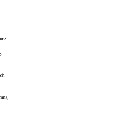
nież
o
ych
 mną
y