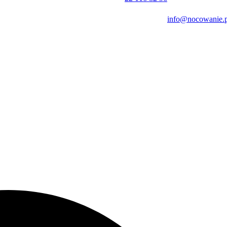
wą do odkrywania lokalnych atrakcji. Warto odwiedzić pobliską Plaż
icznego. Do historycznego centrum Gdańska, gdzie znajduje się słynn
info@nocowanie.p
w pobliskim Świbnie organizowane są rejsy na obserwację fok.