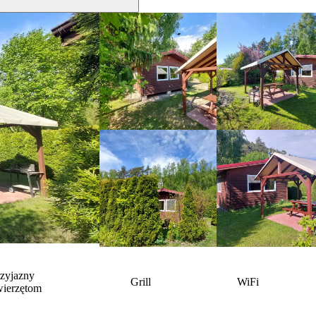
rzyjazny
Grill
WiFi
wierzętom