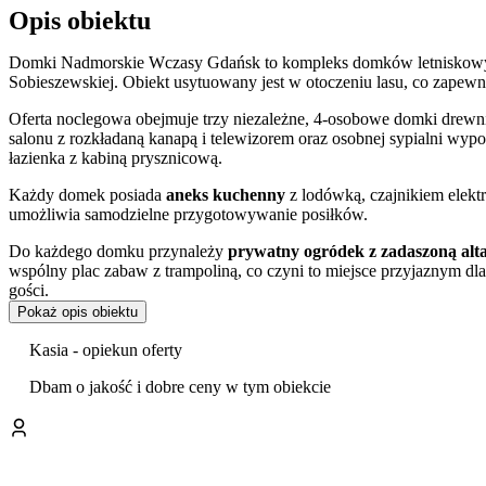
Opis obiektu
Domki Nadmorskie Wczasy Gdańsk to kompleks domków letniskowyc
Sobieszewskiej. Obiekt usytuowany jest w otoczeniu lasu, co zapew
Oferta noclegowa obejmuje trzy niezależne, 4-osobowe domki drewni
salonu z rozkładaną kanapą i telewizorem oraz osobnej sypialni wypo
łazienka z kabiną prysznicową.
Każdy domek posiada
aneks kuchenny
z lodówką, czajnikiem elek
umożliwia samodzielne przygotowywanie posiłków.
Do każdego domku przynależy
prywatny ogródek z zadaszoną alt
wspólny plac zabaw z trampoliną, co czyni to miejsce przyjaznym dl
gości.
Pokaż opis obiektu
Z myślą o najmłodszych gościach obiekt zapewnia bezpłatne udogodni
wanienki do kąpieli.
Kasia - opiekun oferty
Goście szczególnie wysoko oceniają stosunek ceny do jakości, obsłu
Dbam o jakość i dobre ceny w tym obiekcie
Obiekt zlokalizowany jest w pobliżu lasu, w odległości około 700 metr
Bliskość terenów leśnych sprzyja spacerom i wycieczkom rowerowym
gastronomiczne. Obiekt akceptuje pobyt ze zwierzętami.