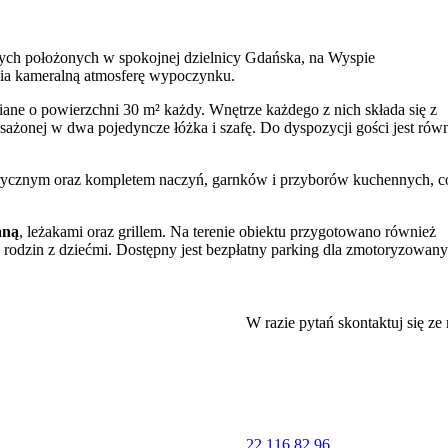
h położonych w spokojnej dzielnicy Gdańska, na Wyspie
nia kameralną atmosferę wypoczynku.
ane o powierzchni 30 m² każdy. Wnętrze każdego z nich składa się z
sażonej w dwa pojedyncze łóżka i szafę. Do dyspozycji gości jest rów
trycznym oraz kompletem naczyń, garnków i przyborów kuchennych, c
aną
, leżakami oraz grillem. Na terenie obiektu przygotowano również
a rodzin z dziećmi. Dostępny jest bezpłatny parking dla zmotoryzowan
enia, takie jak
przenośne łóżeczka
, krzesełka do karmienia oraz
W razie pytań skontaktuj się ze
gę oraz dogodny dojazd do obiektu.
ów od szerokiej, piaszczystej plaży, która w sezonie jest strzeżona.
. W najbliższym sąsiedztwie znajduje się sklep spożywczy oraz punkt
22 116 82 96