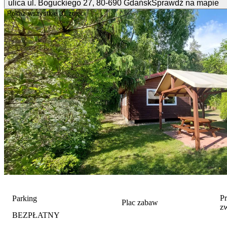
ulica ul. Boguckiego
27
,
80-690
Gdańsk
Sprawdź na mapie
Pokaż wszystkie
31 zdjęć
P
Parking
Plac zabaw
z
BEZPŁATNY