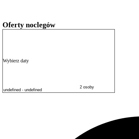
Położenie na
Wyspie Sobieszewskiej
stanowi doskonałą bazę wypado
Orle, a także wybrać się na wycieczkę do Gdańskiego Ogrodu Zoolog
Fontanna Neptuna
, można dojechać komunikacją miejską. Z portu 
Oferty noclegów
Wybierz daty
2 osoby