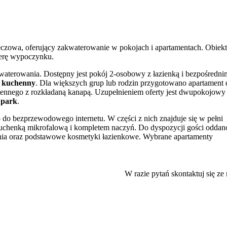
ęczowa, oferujący zakwaterowanie w pokojach i apartamentach. Obiekt
ferę wypoczynku.
kwaterowania. Dostępny jest pokój 2-osobowy z łazienką i bezpośredni
 kuchenny
. Dla większych grup lub rodzin przygotowano apartament 
ziennego z rozkładaną kanapą. Uzupełnieniem oferty jest dwupokojowy
 park
.
p do bezprzewodowego internetu. W części z nich znajduje się w pełni
uchenką mikrofalową i kompletem naczyń. Do dyspozycji gości oddan
wania oraz podstawowe kosmetyki łazienkowe. Wybrane apartamenty
a serwowanego bezpośrednio do pokoju
.
W razie pytań skontaktuj się ze
godnienia takie jak przenośne łóżeczka, wanienki, krzesełka do karmie
atny, prywatny parking
. Unikalną usługą są świadczone przez właścic
atne informacje turystyczne, mapki oraz porady dotyczące zwiedzania
oceniane przez dotychczasowych gości.