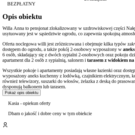
BEZPŁATNY
Opis obiektu
Willa Anna to pensjonat zlokalizowany w uzdrowiskowej części Nał
usytuowany jest w sąsiedztwie ogrodu, co zapewnia spokojną atmos
Oferta noclegowa willi jest zróżnicowana i obejmuje kilka typów za
dostępem do ogrodu, a także pokój 2-osobowy wyposażony w
aneks
6 osób, składający się z dwóch sypialni 2-osobowych oraz pokoju d
apartament dla 2 osób z sypialnią, salonem i
tarasem z widokiem na
Wszystkie pokoje i apartamenty posiadają własne łazienki oraz dostę
wyposażony aneks kuchenny z lodówką, czajnikiem elektrycznym, k
również telewizory, suszarki do włosów, żelazka z deską do praso
dysponują balkonem lub tarasem.
Pokaż opis obiektu
Na życzenie gości obiekt zapewnia możliwość zamówienia
śniadani
Kasia - opiekun oferty
Obiekt jest przygotowany na przyjęcie rodzin z dziećmi, oferując udo
oraz specjalną pościel dziecięcą. Na terenie posesji znajduje się
bezpł
Dbam o jakość i dobre ceny w tym obiekcie
usługi przewodnickie
, w ramach których goście mogą uzyskać bezpł
Nałęczowa, Kazimierza Dolnego, Puław czy Zamościa.
Czystość panująca w obiekcie oraz jakość obsługi są bardzo dobrze 