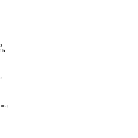
m
dla
o
 mną
nia
ieli