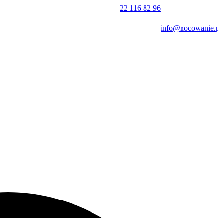
22 116 82 96
atwy dostęp do głównych atrakcji Nałęczowa. W bliskim sąsiedztwie
i mogą również w krótkim czasie dotrzeć do Muzeum Stefana Żeromskie
info@nocowanie.p
esława Prusa. Okolica obfituje w liczne trasy spacerowe, w tym Szla