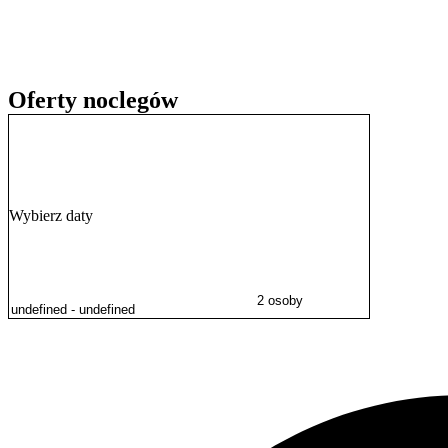
Willa Anna położona jest w dogodnej lokalizacji, która umożliwia ł
znajduje się Park Zdrojowy, idealny na spacery i rekreację. Turyśc
oraz Muzeum Bolesława Prusa, a także zobaczyć słynną Ławeczkę Bol
Papieski oraz malowniczą Aleję Lipową.
Oferty noclegów
Wybierz daty
2 osoby