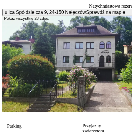
Natychmiastowa rezer
ulica Spółdzielcza
9
,
24-150
Nałęczów
Sprawdź na mapie
Pokaż wszystkie
28 zdjęć
Przyjazny
Parking
zwierzętom