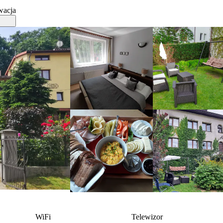
wacja
WiFi
Telewizor