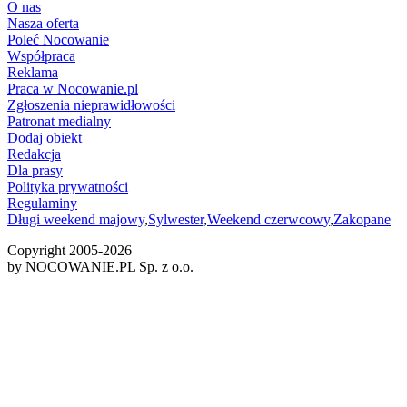
O nas
Nasza oferta
Poleć Nocowanie
Współpraca
Reklama
Praca w Nocowanie.pl
Zgłoszenia nieprawidłowości
Patronat medialny
Dodaj obiekt
Redakcja
Dla prasy
Polityka prywatności
Regulaminy
Długi weekend majowy
,
Sylwester
,
Weekend czerwcowy
,
Zakopane
Copyright 2005-
2026
by NOCOWANIE.PL Sp. z o.o.