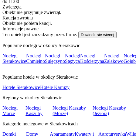
do 11:00
Zwierzęta
Obiekt nie przyjmuje zwierząt.
Kaucja zwrotna
Obiekt nie pobiera kaucji.
Informacje prawne
Ten obiekt jest zarządzany przez firmę.
Dowiedz się więcej
Popularne noclegi w okolicy Sierakowic
Noclegi
Noclegi
Noclegi
Noclegi
Noclegi
Noclegi
Nocle
Sierakowice
Chmielno
Sulęczyno
Stężyca
Kościerzyna
Załakowo
Gołub
Popularne hotele w okolicy Sierakowic
Hotele Sierakowice
Hotele Kartuzy
Regiony w okolicy Sierakowic
Noclegi
Noclegi
Noclegi Kaszuby
Noclegi Kaszuby
Morze
Kaszuby
(Morze)
(Jeziora)
Kategorie noclegowe w Sierakowicach
Domki
Domy
Apartamenty
Kwatery i
Agroturystyka
Wille