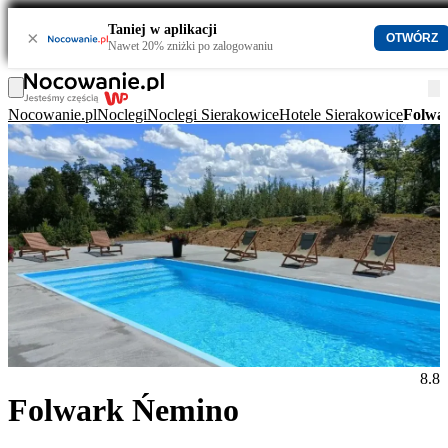
Taniej w aplikacji
×
OTWÓRZ
Nawet 20% zniżki po zalogowaniu
Nocowanie.pl
Noclegi
Noclegi Sierakowice
Hotele Sierakowice
Folwa
8.8
Folwark Ńemino