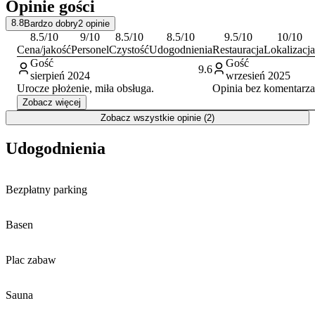
Opinie gości
świeżym powietrzu – w okolicy znajdują się liczne
szlaki piesze i
rowerowe
. Najbliższa większa miejscowość to Sierakowice.
8.8
Bardzo dobry
2
opinie
8.5
/10
9
/10
8.5
/10
8.5
/10
9.5
/10
10
/10
Cena/jakość
Personel
Czystość
Udogodnienia
Restauracja
Lokalizacja
Gość
Gość
9.6
sierpień 2024
wrzesień 2025
Urocze płożenie, miła obsługa.
Opinia bez komentarza
Zobacz więcej
Zobacz wszystkie opinie (2)
Udogodnienia
Bezpłatny parking
Basen
Plac zabaw
Sauna