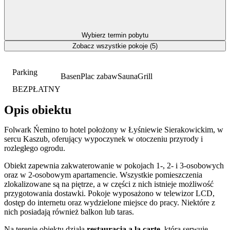
Wybierz termin pobytu
Zobacz wszystkie pokoje (5)
Parking
Basen
Plac zabaw
Sauna
Grill
BEZPŁATNY
Opis obiektu
Folwark Ńemino to hotel położony w Łyśniewie Sierakowickim, w
sercu Kaszub, oferujący wypoczynek w otoczeniu przyrody i
rozległego ogrodu.
Obiekt zapewnia zakwaterowanie w pokojach 1-, 2- i 3-osobowych
oraz w 2-osobowym apartamencie. Wszystkie pomieszczenia
zlokalizowane są na piętrze, a w części z nich istnieje możliwość
przygotowania dostawki. Pokoje wyposażono w telewizor LCD,
dostęp do internetu oraz wydzielone miejsce do pracy. Niektóre z
nich posiadają również balkon lub taras.
Na terenie obiektu działa
restauracja a la carte
, która serwuje