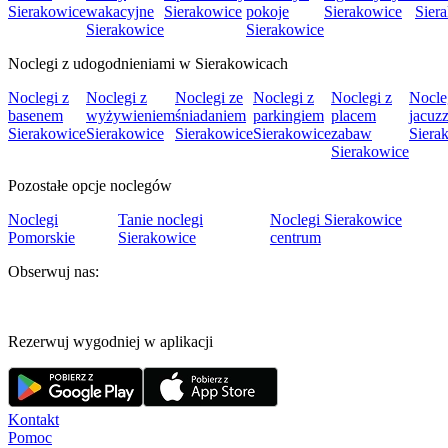
Sierakowice
wakacyjne
Sierakowice
pokoje
Sierakowice
Sier
Sierakowice
Sierakowice
Noclegi z udogodnieniami w Sierakowicach
Noclegi z
Noclegi z
Noclegi ze
Noclegi z
Noclegi z
Nocle
basenem
wyżywieniem
śniadaniem
parkingiem
placem
jacuzz
Sierakowice
Sierakowice
Sierakowice
Sierakowice
zabaw
Siera
Sierakowice
Pozostałe opcje noclegów
Noclegi
Tanie noclegi
Noclegi Sierakowice
Pomorskie
Sierakowice
centrum
Obserwuj nas:
Rezerwuj wygodniej w aplikacji
Kontakt
Pomoc