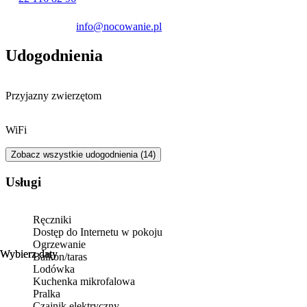
można podziwiać panoramę rzeki Wisłok.
info@nocowanie.pl
Udogodnienia
Przyjazny zwierzętom
WiFi
Zobacz wszystkie udogodnienia (14)
Usługi
Ręczniki
Dostęp do Internetu w pokoju
Ogrzewanie
Wybierz daty
Wybierz daty
Balkon/taras
Lodówka
Kuchenka mikrofalowa
Pralka
Czajnik elektryczny