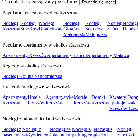
Ten obiekt jest zarządzany przez firmę.
Dowiedz się więcej
Popularne noclegi w okolicy Rzeszowa
Noclegi
Noclegi
Noclegi
Noclegi
Noclegi
Noclegi
Noclegi
Rzeszów
Strzyżów
Boguchwała
Głogów
Sokołów
Łańcut
Handzl
Małopolski
Małopolski
Popularne apartamenty w okolicy Rzeszowa
Apartamenty Rzeszów
Apartamenty Łańcut
Apartamenty Malawa
Regiony w okolicy Rzeszowa
Noclegi Kotlina Sandomierska
Kategorie noclegowe w Rzeszowie
Apartamenty
Hotele
Agroturystyka
Motele
Domki
Kwatery
Dom
Rzeszów
Rzeszów
Rzeszów
Rzeszów
Rzeszów
i pokoje
waka
Rzeszów
Rzes
Noclegi z udogodnieniami w Rzeszowie
Noclegi z
Noclegi z
Noclegi ze
Noclegi z
Noclegi z
Noclegi
basenem
wyżywieniem
śniadaniem
parkingiem
placem
z jacuzzi