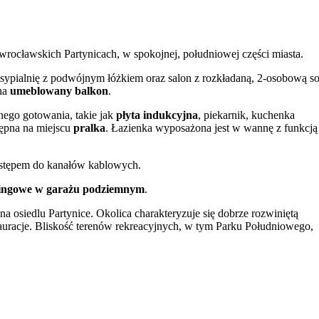
cławskich Partynicach, w spokojnej, południowej części miasta.
 sypialnię z podwójnym łóżkiem oraz salon z rozkładaną, 2-osobową so
 na
umeblowany balkon
.
nego gotowania, takie jak
płyta indukcyjna
, piekarnik, kuchenka
ępna na miejscu
pralka
. Łazienka wyposażona jest w wannę z funkcją
dostępem do kanałów kablowych.
kingowe w garażu podziemnym
.
 na osiedlu Partynice. Okolica charakteryzuje się dobrze rozwiniętą
stauracje. Bliskość terenów rekreacyjnych, w tym Parku Południowego,
e 5 minut spacerem od budynku znajduje się przystanek tramwajowy
kich jak Rynek Główny, Ostrów Tumski czy Panorama Racławicka. Warto
ć się do wrocławskiego ZOO.