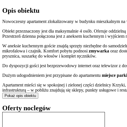
Opis obiektu
Nowoczesny apartament zlokalizowany w budynku mieszkalnym na wro
Obiekt przeznaczony jest dla maksymalnie 4 osób. Oferuje oddzielną
Przestrzeń dzienna połączona jest z aneksem kuchennym i wyjściem
W aneksie kuchennym goście znajdą sprzęty niezbędne do samodziel
mikrofalowa i czajnik. Komfort pobytu podnosi
zmywarka
oraz dost
prysznica, suszarkę do włosów i komplet ręczników.
Do dyspozycji gości jest bezprzewodowy internet oraz telewizor z 
Dużym udogodnieniem jest przypisane do apartamentu
miejsce par
Apartament mieści się w spokojnej i zielonej części dzielnicy Krzyki,
infrastrukturą – w pobliżu znajdują się sklepy, punkty usługowe i re
stwarza warunki do spacerów i aktywnego wypoczynku.
Pokaż opis obiektu
Lokalizacja zapewnia sprawną komunikację z resztą miasta. Zaledwi
Oferty noclegów
„Przyjaźni”, co ułatwia dojazd do centrum i głównych atrakcji, ta
również odwiedzić pobliski punkt widokowy Sky Tower oraz wybra