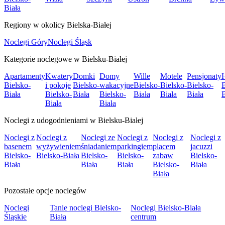
Biała
Regiony w okolicy Bielska-Białej
Noclegi Góry
Noclegi Śląsk
Kategorie noclegowe w Bielsku-Białej
Apartamenty
Kwatery
Domki
Domy
Wille
Motele
Pensjonaty
H
Bielsko-
i pokoje
Bielsko-
wakacyjne
Bielsko-
Bielsko-
Bielsko-
B
Biała
Bielsko-
Biała
Bielsko-
Biała
Biała
Biała
B
Biała
Biała
Noclegi z udogodnieniami w Bielsku-Białej
Noclegi z
Noclegi z
Noclegi ze
Noclegi z
Noclegi z
Noclegi z
basenem
wyżywieniem
śniadaniem
parkingiem
placem
jacuzzi
Bielsko-
Bielsko-Biała
Bielsko-
Bielsko-
zabaw
Bielsko-
Biała
Biała
Biała
Bielsko-
Biała
Biała
Pozostałe opcje noclegów
Noclegi
Tanie noclegi Bielsko-
Noclegi Bielsko-Biała
Śląskie
Biała
centrum