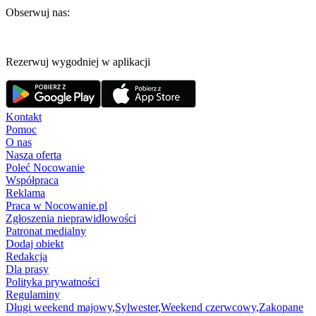
Obserwuj nas:
Rezerwuj wygodniej w aplikacji
Kontakt
Pomoc
O nas
Nasza oferta
Poleć Nocowanie
Współpraca
Reklama
Praca w Nocowanie.pl
Zgłoszenia nieprawidłowości
Patronat medialny
Dodaj obiekt
Redakcja
Dla prasy
Polityka prywatności
Regulaminy
Długi weekend majowy
,
Sylwester
,
Weekend czerwcowy
,
Zakopane