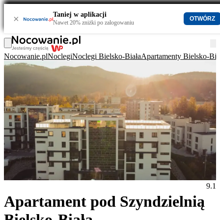
Taniej w aplikacji
×
OTWÓRZ
Nawet 20% zniżki po zalogowaniu
Nocowanie.pl
Noclegi
Noclegi Bielsko-Biała
Apartamenty Bielsko-Bia
9.1
Apartament pod Szyndzielnią
Bielsko-Biała