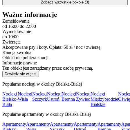
Zobacz wszystkie pokoje (3)
Ważne informacje
Zameldowanie
od 16:00
do 22:00
Wymeldowanie
do 10:00
Zwierzęta
Akceptowane psy i koty. Opłata: 50 zł / noc / zwierzę.
Kaucja zwrotna
Obiekt nie pobiera kaucji.
Informacje prawne
Ten obiekt jest zarządzany przez osobę prywatną.
Dowiedz się więcej
Popularne noclegi w okolicy Bielska-Białej
Noclegi
Noclegi
Noclegi
Noclegi
Noclegi
Noclegi
Noclegi
Nocle
Bielsko-
Wisła
Szczyrk
Ustroń
Brenna
Żywiec
Międzybrodzie
Oświę
Biała
Bialskie
Popularne apartamenty w okolicy Bielska-Białej
Apartamenty
Apartamenty
Apartamenty
Apartamenty
Apartamenty
Apar
Bielsko-
Wisła
Szczyrk
Ustroń
Brenna
Żyw