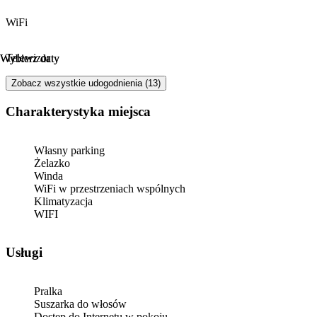
WiFi
Telewizor
Wybierz daty
Wybierz daty
Zobacz wszystkie udogodnienia (13)
Charakterystyka miejsca
Własny parking
Żelazko
Winda
WiFi w przestrzeniach wspólnych
Klimatyzacja
WIFI
Usługi
Pralka
Suszarka do włosów
Dostęp do Internetu w pokoju