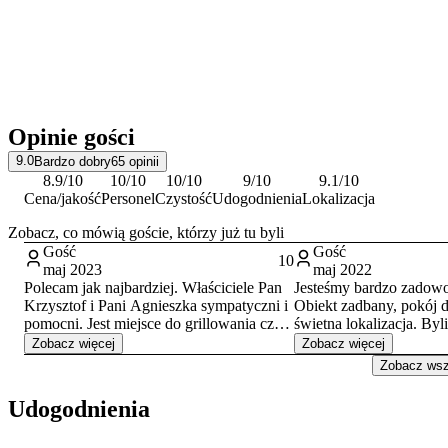
Opinie gości
9.0
Bardzo dobry
65
opinii
8.9
/10
10
/10
10
/10
9
/10
9.1
/10
Cena/jakość
Personel
Czystość
Udogodnienia
Lokalizacja
Zobacz, co mówią goście, którzy już tu byli
Gość
Gość
10
maj 2023
maj 2022
Polecam jak najbardziej. Właściciele Pan
Jesteśmy bardzo zadowo
Krzysztof i Pani Agnieszka sympatyczni i
Obiekt zadbany, pokój d
pomocni. Jest miejsce do grillowania czy
świetna lokalizacja. Byl
wypicia kawy na świeżym powietrzu.
miesięczna córeczką, w
Zobacz więcej
Zobacz więcej
Pokoje i łazienki ładne i czyste. Aneks
rodziną bardzo dobre. B
Zobacz wszy
kuchenny przestronny i dobrze
właściciel. Polecamy.
wyposażony. Sklepy i restauracja w
Udogodnienia
pobliżu. Do centrum 10-15 minut
spacerkiem. Polecam...