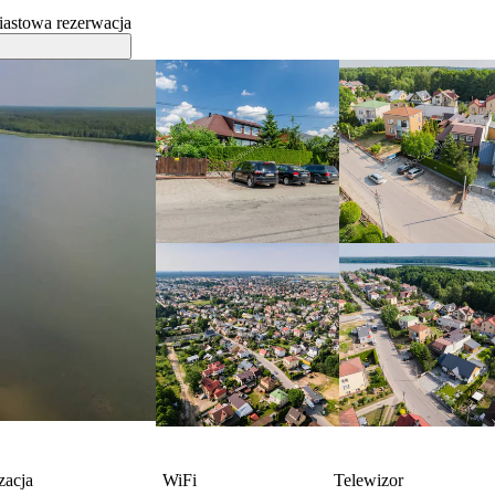
astowa rezerwacja
zacja
WiFi
Telewizor