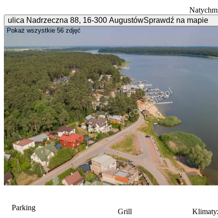
Natychmi
ulica Nadrzeczna
88
,
16-300
Augustów
Sprawdź na mapie
Pokaż wszystkie
56 zdjęć
Parking
Grill
Klimaty