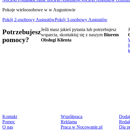
Pokoje wieloosobowe w w Augustowie
Pokój 2-osobowy Augustów
Pokój 3-osobowy Augustów
Jeśli masz jakieś pytania lub potrzebujesz
J
Potrzebujesz
wsparcia, skontaktuj się z naszym
Biurem
pomocy?
Obsługi Klienta
f
Kontakt
Współpraca
Dodaj
Pomoc
Reklama
Redak
O nas
Praca w Nocowanie.pl
Dla p