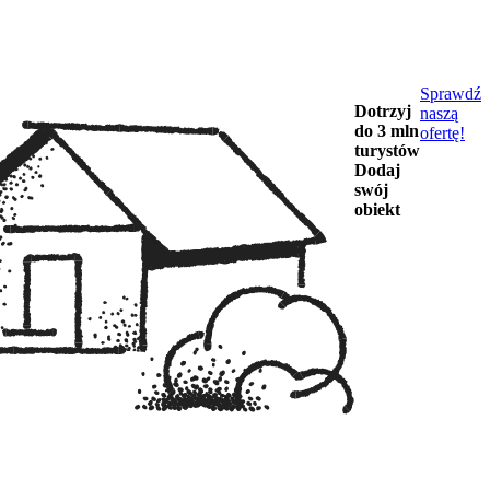
Sprawdź
Dotrzyj
naszą
do 3 mln
ofertę!
turystów
Dodaj
swój
obiekt