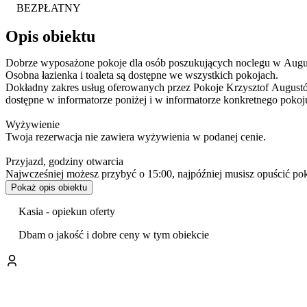
BEZPŁATNY
Opis obiektu
Dobrze wyposażone pokoje dla osób poszukujących noclegu w Aug
Osobna łazienka i toaleta są dostępne we wszystkich pokojach.
Dokładny zakres usług oferowanych przez Pokoje Krzysztof Augustó
dostępne w informatorze poniżej i w informatorze konkretnego pokoj
Wyżywienie
Twoja rezerwacja nie zawiera wyżywienia w podanej cenie.
Przyjazd, godziny otwarcia
Najwcześniej możesz przybyć o 15:00, najpóźniej musisz opuścić po
Możesz rozmawiać z personelem w języku angielski, niemiecki i pols
Pokaż opis obiektu
Kasia - opiekun oferty
Dbam o jakość i dobre ceny w tym obiekcie