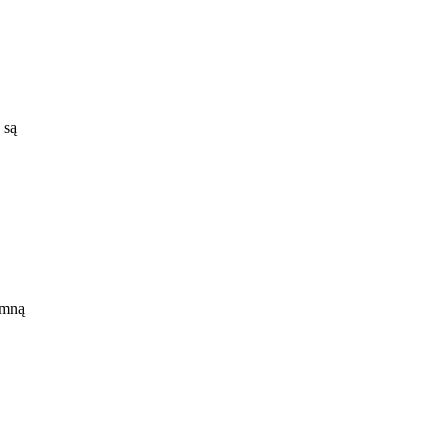
 są
 mną