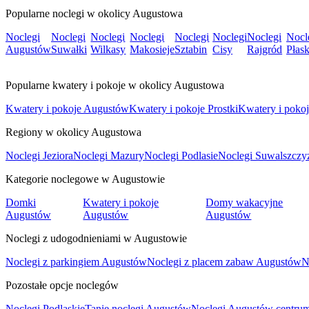
Popularne noclegi w okolicy Augustowa
Noclegi
Noclegi
Noclegi
Noclegi
Noclegi
Noclegi
Noclegi
Nocl
Augustów
Suwałki
Wilkasy
Makosieje
Sztabin
Cisy
Rajgród
Płas
Popularne kwatery i pokoje w okolicy Augustowa
Kwatery i pokoje Augustów
Kwatery i pokoje Prostki
Kwatery i poko
Regiony w okolicy Augustowa
Noclegi Jeziora
Noclegi Mazury
Noclegi Podlasie
Noclegi Suwalszczy
Kategorie noclegowe w Augustowie
Domki
Kwatery i pokoje
Domy wakacyjne
Augustów
Augustów
Augustów
Noclegi z udogodnieniami w Augustowie
Noclegi z parkingiem Augustów
Noclegi z placem zabaw Augustów
N
Pozostałe opcje noclegów
Noclegi Podlaskie
Tanie noclegi Augustów
Noclegi Augustów centru