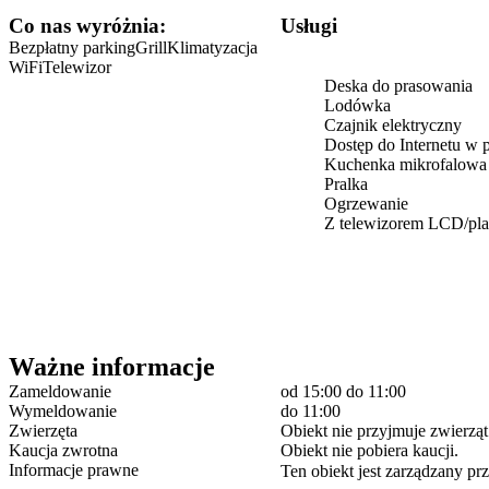
Co nas wyróżnia:
Usługi
Bezpłatny parking
Grill
Klimatyzacja
WiFi
Telewizor
Deska do prasowania
Lodówka
Czajnik elektryczny
Dostęp do Internetu w 
Kuchenka mikrofalowa
Pralka
Ogrzewanie
Z telewizorem LCD/pl
Ważne informacje
Zameldowanie
od 15:00
do 11:00
Wymeldowanie
do 11:00
Zwierzęta
Obiekt nie przyjmuje zwierząt
Kaucja zwrotna
Obiekt nie pobiera kaucji.
Informacje prawne
Ten obiekt jest zarządzany prz