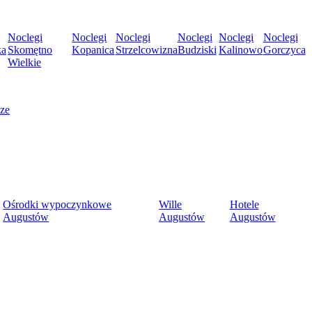
Noclegi
Noclegi
Noclegi
Noclegi
Noclegi
Noclegi
ka
Skomętno
Kopanica
Strzelcowizna
Budziski
Kalinowo
Gorczyca
Wielkie
cze
Ośrodki wypoczynkowe
Wille
Hotele
Augustów
Augustów
Augustów