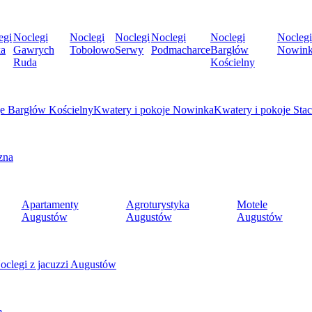
egi
Noclegi
Noclegi
Noclegi
Noclegi
Noclegi
Noclegi
ka
Gawrych
Tobołowo
Serwy
Podmacharce
Bargłów
Nowin
Ruda
Kościelny
je Bargłów Kościelny
Kwatery i pokoje Nowinka
Kwatery i pokoje Sta
zna
Apartamenty
Agroturystyka
Motele
Augustów
Augustów
Augustów
oclegi z jacuzzi Augustów
m