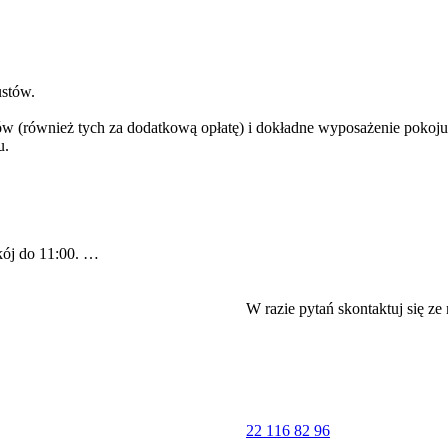
ustów.
w (również tych za dodatkową opłatę) i dokładne wyposażenie pokoju
u.
kój do 11:00.
ki.
W razie pytań skontaktuj się ze
22 116 82 96