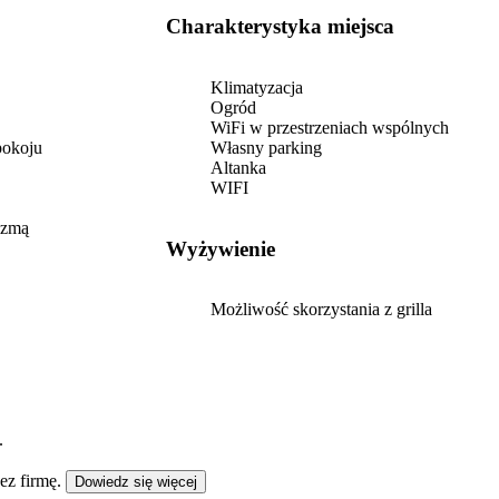
okolicy np. Dolina Rozpudy, Trójstyk
Granic, nawet Gołdap czy Wilno. A sam
Charakterystyka miejsca
Augustów jest cudny! Bardzo wszystkim
polecam, właściciele mili, wszystko
zgodnie z opisem. Na pewno będziemy
Klimatyzacja
chcieli tam wrócić.
Ogród
WiFi w przestrzeniach wspólnych
pokoju
Własny parking
Altanka
WIFI
azmą
Wyżywienie
Możliwość skorzystania z grilla
.
ez firmę.
Dowiedz się więcej