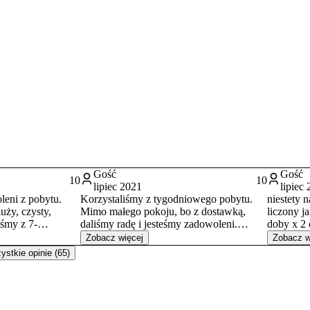
Gość
Gość
10
10
lipiec 2021
lipiec
leni z pobytu.
Korzystaliśmy z tygodniowego pobytu.
niestety 
uży, czysty,
Mimo małego pokoju, bo z dostawką,
liczony j
iśmy z 7-
daliśmy radę i jesteśmy zadowoleni.
doby x 2 
arunki na wyjazd z
Bardzo czysto w pokoju, łazience,
noworodek
Zobacz więcej
Zobacz w
ardzo miły
czyściutka pościel. Bardzo dobrze
nami. pok
stkie opinie (65)
wyposażona kuchnia z dużym stołem.
rolety:( 
Cisza, spokój, bliziutko sklep, jezioro
maluszkow
Necko i do centrum też nie jest daleko.
zapytał c
Świetna baza wypadowa na zwiedzanie
nie polec