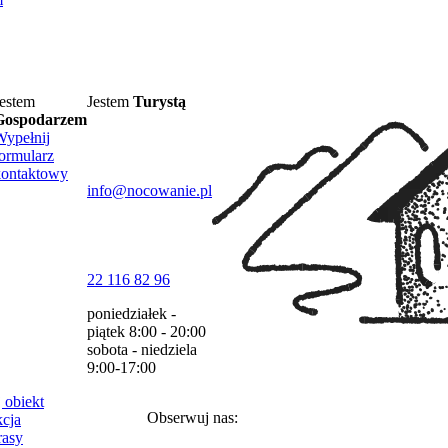
estem
Jestem
Turystą
Gospodarzem
Wypełnij
ormularz
kontaktowy
info@nocowanie.pl
22 116 82 96
poniedziałek -
piątek
8:00 - 20:00
sobota - niedziela
9:00-17:00
 obiekt
Obserwuj nas:
cja
rasy