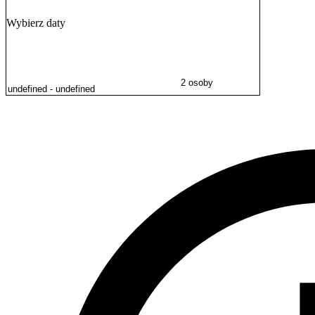
handlowe oraz obiekty sportowe.
Wybierz daty
Obiekt akceptuje pobyt zwierząt domowych po wcześniejszym uzgodni
budynku obowiązuje
całkowity zakaz palenia
.
Przestrzeń apartamentów została zaaranżowana z myślą o komforcie 
laptopem
, co w połączeniu ze stałym dostępem do internetu twor
2 osoby
Dostępna jest również pościel dla dzieci, a na zewnątrz budynku pr