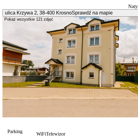
Naty
ulica Krzywa
2
,
38-400
Krosno
Sprawdź na mapie
Pokaż wszystkie
121 zdjęć
Parking
WiFi
Telewizor