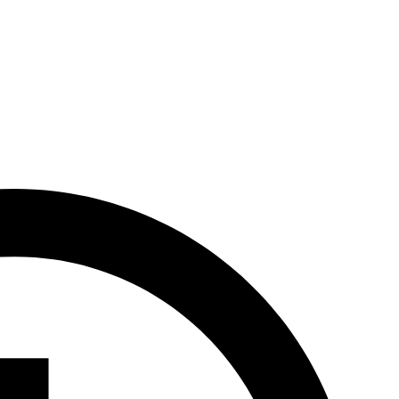
eniu i przedstawieniu dokumentacji szczepień. Na terenie całego
i funkcjonalności. W każdym z nich wydzielono
miejsce do pracy z
zy dogodne warunki do łączenia wypoczynku z obowiązkami zawodowym
zygotowano ogród oraz wyznaczone miejsce dla palących.