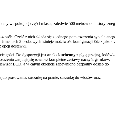
enty w spokojnej części miasta, zaledwie 500 metrów od historyczne
4 osób. Część z nich składa się z jednego pomieszczenia sypialnianeg
artamentach 2-osobowych istnieje możliwość konfiguracji łóżek jako d
 opcji dostawki.
ie gości. Do dyspozycji jest
aneks kuchenny
z płytą grzejną, lodówk
sażeniu znajdują się również kompletne zestawy naczyń, garnków,
telewizor LCD, a w całym obiekcie zapewniono bezpłatny dostęp do
 do prasowania, suszarkę na pranie, suszarkę do włosów oraz
rzy obiekcie znajduje się
prywatny, bezpłatny parking
dla gości.
 do budynku i apartamentu odbywa się za pomocą indywidualnego kod
iskiej odległości od kluczowych punktów Krosna. Spacer do Rynku,
W promieniu około 500 metrów znajdują się także muzea, galerie