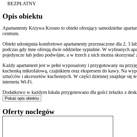
BEZPŁATNY
Opis obiektu
Apartamenty Krzywa Krosno to obiekt oferujący samodzielne apartam
centrum.
Obiekt udostępnia komfortowe apartamenty przeznaczone dla 2, 3 lub 
podczas gdy inne oferują dwie oddzielne sypialnie. W wybranych ap
pojedyncze lub jedno podwójne, a w trzech z nich można skorzystać z
Każdy apartament jest w pełni wyposażony i przygotowany na przyjęc
kuchenką mikrofalową, czajnikiem oraz ekspresem do kawy. Na wypo
sztućców i akcesoriów kuchennych. W części dziennej znajduje się 
internetu Wi-Fi.
Dodatkowo w każdym lokalu przygotowano dla gości żelazko z deską
podstawowe kosmetyki łazienkowe i ręczniki.
Pokaż opis obiektu
Budynek, w którym mieszczą się apartamenty, jest monitorowany, a p
Oferty noclegów
Udogodnieniem jest
system samodzielnego zameldowania
– dostęp
Umożliwia to elastyczne godziny przyjazdu, od 14:00 do północy.
Apartamenty zlokalizowane są w cichej okolicy, a jednocześnie w bl
Ratusza oraz zabytkowych kościołów zajmuje zaledwie kilka minut. 