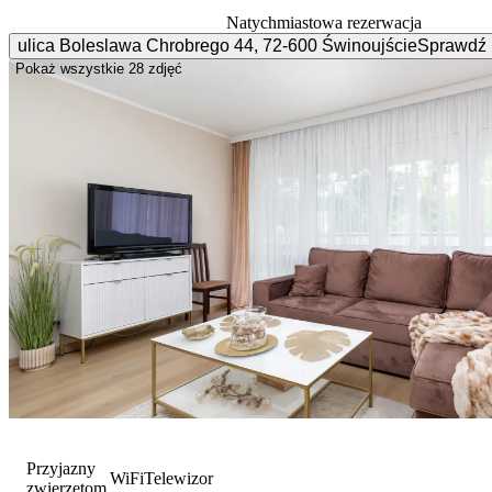
Natychmiastowa rezerwacja
ulica Boleslawa Chrobrego
44
,
72-600
Świnoujście
Sprawdź 
Pokaż wszystkie
28 zdjęć
Przyjazny
WiFi
Telewizor
zwierzętom