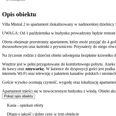
Opis obiektu
Villa Mistral 2 to apartament zlokalizowany w nadmorskiej dzielnic
UWAGA: Od 1 października w budynku prowadzony będzie remont ele
Oferta obejmuje przestronny apartament, który może przyjąć do 4 gości
dwuosobowym oraz łazienki z prysznicem. Przynależy do niego rów
Na życzenie rodzin z dziećmi obiekt udostępnia bezpłatne krzesełko d
Wnętrze jest w pełni przygotowane do komfortowego pobytu. Aneks
do kawy oraz
zmywarkę
. W łazience do dyspozycji gości jest pral
internetu Wi-Fi oraz telewizję z pakietem kanałów polskich i niemieck
Goście wysoko oceniają czystość, wygodę oraz lokalizację apartamen
Apartament mieści się w nowoczesnym budynku z windą. Obiekt akc
zmotoryzowanych przygotowano
miejsce postojowe w garażu po
Pokaż opis obiektu
Atutem obiektu jest jego położenie, które umożliwia łatwy dostęp do
Kasia - opiekun oferty
piaszczystej plaży. W bezpośrednim sąsiedztwie znajduje się słynna
P
również zaplanować wycieczkę do pobliskich miejsc o znaczeniu his
Dbam o jakość i dobre ceny w tym obiekcie