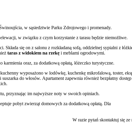
y Świnoujścia, w sąsiedztwie Parku Zdrojowego i promenady.
wacji, w związku z czym korzystanie z tarasu będzie niemożliwe.
. Składa się on z salonu z rozkładaną sofą, oddzielnej sypialni z łóżk
nież
taras z widokiem na rzekę
i meblami ogrodowymi.
o karmienia oraz, za dodatkową opłatą, łóżeczko turystyczne.
 kuchenny wyposażono w lodówkę, kuchenkę mikrofalową, toster, eks
ka i suszarka do włosów. Apartament zapewnia również bezpłatny dostęp
ich.
tu, przyznając im najwyższe noty w swoich opiniach.
eptuje pobyt zwierząt domowych za dodatkową opłatą. Dla
dziemnym
, które wymaga wcześniejszej rezerwacji.
 głównych atrakcji miasta. Zaledwie 5-minutowy spacer dzieli go od
W razie pytań skontaktuj się ze
romenada
oraz
Park Zdrojowy
, idealny na spacery i rekreację. Wart
torycznym, takich jak Fort Anioła czy Podziemne Miasto na Wyspie Wo