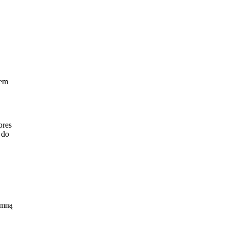
iem
pres
 do
 mną
o
lin.