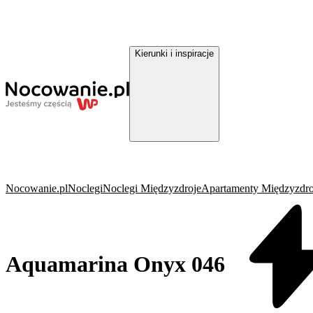
Kierunki i inspiracje
Nocowanie.pl
Noclegi
Noclegi Międzyzdroje
Apartamenty Międzyzdro
Aquamarina Onyx 046