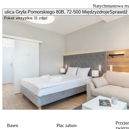
Natychmiastowa re
ulica Gryfa Pomorskiego
80B
,
72-500
Międzyzdroje
Sprawdź 
Pokaż wszystkie
31 zdjęć
Przyja
Basen
Plac zabaw
zwierz