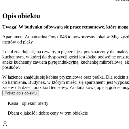
Opis obiektu
Uwaga! W budynku odbywają się prace remontowe, które mogą
Apartament Aquamarina Onyx 046 to nowoczesny lokal w Międzyzdroj
metrów od plaży.
Lokal znajduje się na czwartym piętrze i jest przeznaczony dla maks
kuchennym, w której do dyspozycji gości jest łóżko podwójne oraz 
aneks kuchenny zawiera płytę indukcyjną, kuchenkę mikrofalową, ek
posiłków.
W łazience znajduje się kabina prysznicowa oraz pralka. Dla rodzin z
do karmienia. Budynek, w którym mieści się apartament, jest wyposaż
zabaw dla dzieci oraz kort tenisowy. Za dodatkową opłatą goście mo
sauna oraz strefa wellness. Dostępna jest również wypożyczalnia row
Pokaż opis obiektu
Obiekt jest doskonałą bazą wypadową do zwiedzania Międzyzdrojów. 
Kasia - opiekun oferty
takich jak molo czy słynna Promenada Gwiazd. W pobliżu znajduje
Wolińskiego Parku Narodowego.
Dbam o jakość i dobre ceny w tym obiekcie
Do dyspozycji gości jest bezpłatny dostęp do internetu oraz telewiz
dodatkową opłatą. Dostępne jest również prywatne miejsce parkingow