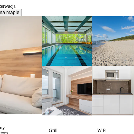
zerwacja
na mapie
zny
Grill
WiFi
ętom