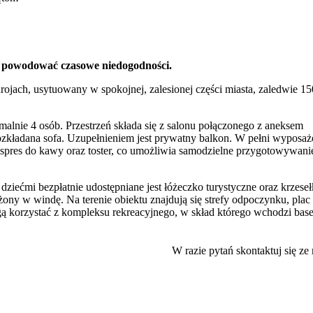
 powodować czasowe niedogodności.
ach, usytuowany w spokojnej, zalesionej części miasta, zaledwie 15
ymalnie 4 osób. Przestrzeń składa się z salonu połączonego z aneksem
rozkładana sofa. Uzupełnieniem jest prywatny balkon. W pełni wyposa
spres do kawy oraz toster, co umożliwia samodzielne przygotowywani
 dziećmi bezpłatnie udostępniane jest łóżeczko turystyczne oraz krzese
ony w windę. Na terenie obiektu znajdują się strefy odpoczynku, plac
gą korzystać z kompleksu rekreacyjnego, w skład którego wchodzi base
erów. Goście szczególnie wysoko oceniają czystość oraz standard obsł
Zaledwie 15-minutowy spacer dzieli gości od głównych atrakcji miast
W razie pytań skontaktuj się ze
 się również Oceanarium w Międzyzdrojach oraz Muzeum Przyrodnicze
or z funkcją Smart TV. Obiekt akceptuje pobyt zwierząt domowych za
e, które wymaga wcześniejszej rezerwacji i jest dodatkowo płatne.