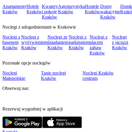
Apartamenty
Hotele
Kwatery
Agroturystyka
Hostele
Domy
Domk
Kraków
Kraków
i pokoje
Kraków
Kraków
wakacyjne
Krak
Kraków
Kraków
Noclegi z udogodnieniami w Krakowie
Noclegi z
Noclegi z
Noclegi ze
Noclegi z
Noclegi z
Noclegi
basenem
wyżywieniem
śniadaniem
parkingiem
placem
z jacuzzi
Kraków
Kraków
Kraków
Kraków
zabaw
Kraków
Kraków
Pozostałe opcje noclegów
Noclegi
Tanie noclegi
Noclegi Kraków
Małopolskie
Kraków
centrum
Obserwuj nas:
Rezerwuj wygodniej w aplikacji
Kontakt