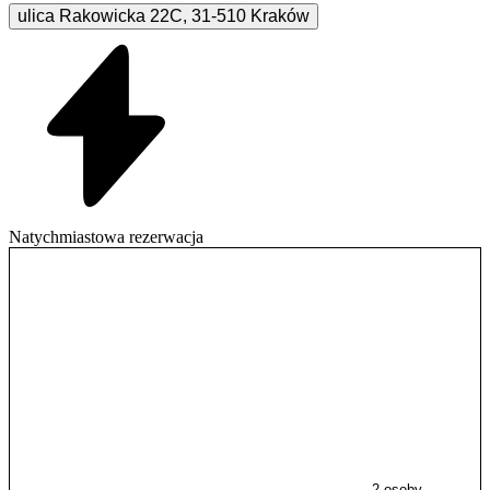
ulica Rakowicka
22C
,
31-510
Kraków
Natychmiastowa rezerwacja
2 osoby