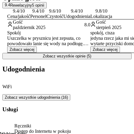
9.4
Rewelacyjny
5
opinii
9.4
/10
9.4
/10
9.6
/10
9.4
/10
9.8
/10
Cena/jakość
Personel
Czystość
Udogodnienia
Lokalizacja
Gość
Gość
8.0
październik 2025
sierpień 2025
Spokój
spokój, cisza
Uszczelka w prysznicu jest zepsuta, co
jedyna rzecz jaka mi si
powodowało lanie się wody na podłogę.
wytarte przyciski do
Niewygodne łóżka. W jednym za bardzo
wejścia. Przyjechaliśm
Zobacz więcej
Zobacz więcej
miękkie,aż wyrobione, a rozkładana
opóźniony około 3 god
Zobacz wszystkie opinie (5)
kanapa,dla dwóch dorosłych osób, bardzo
do wejścia ale klawiat
mała i twarda Możliwość dodzwonienia się,
tak wytarta że gdyby n
Udogodnienia
graniczyło z cudem. Tylko korespondencja
chyba z wejścia na osie
mailowa, która była w miarę szybka, przed
Pan nam pokazał gdzie
przyjazdem, ale w dniu wyjazdu, już mi
klucz. Większa część c
WiFi
nikt na czas nie odpisał, tylko 7 godzin
Ale udało się.
później, kiedy swój problem rozwiązaliśmy
sami.
Zobacz wszystkie udogodnienia (16)
Usługi
Ręczniki
Dostęp do Internetu w pokoju
Wybierz daty
Wybierz daty