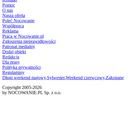
Pomoc
O nas
Nasza oferta
Poleć Nocowanie
Współpraca
Reklama
Praca w Nocowanie.pl
Zgłoszenia nieprawidłowości
Patronat medialny
Dodaj obiekt
Redakcja
Dla prasy
Polityka prywatności
Regulaminy
Długi weekend majowy
,
Sylwester
,
Weekend czerwcowy
,
Zakopane
Copyright 2005-
2026
by NOCOWANIE.PL Sp. z o.o.