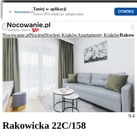
Taniej w aplikacji
×
OTWÓRZ
Nawet 20% zniżki po zalogowaniu
Nocowanie.pl
Noclegi
Noclegi Kraków
Apartamenty Kraków
Rakowic
9.4
Rakowicka 22C/158