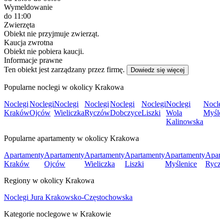
Wymeldowanie
do 11:00
Zwierzęta
Obiekt nie przyjmuje zwierząt.
Kaucja zwrotna
Obiekt nie pobiera kaucji.
Informacje prawne
Ten obiekt jest zarządzany przez firmę.
Dowiedz się więcej
Popularne noclegi w okolicy Krakowa
Noclegi
Noclegi
Noclegi
Noclegi
Noclegi
Noclegi
Noclegi
Nocl
Kraków
Ojców
Wieliczka
Ryczów
Dobczyce
Liszki
Wola
Myśl
Kalinowska
Popularne apartamenty w okolicy Krakowa
Apartamenty
Apartamenty
Apartamenty
Apartamenty
Apartamenty
Apar
Kraków
Ojców
Wieliczka
Liszki
Myślenice
Ryc
Regiony w okolicy Krakowa
Noclegi Jura Krakowsko-Częstochowska
Kategorie noclegowe w Krakowie