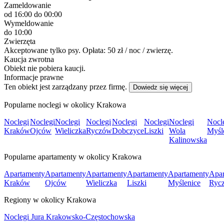
Zameldowanie
od 16:00
do 00:00
Wymeldowanie
do 10:00
Zwierzęta
Akceptowane tylko psy. Opłata: 50 zł / noc / zwierzę.
Kaucja zwrotna
Obiekt nie pobiera kaucji.
Informacje prawne
Ten obiekt jest zarządzany przez firmę.
Dowiedz się więcej
Popularne noclegi w okolicy Krakowa
Noclegi
Noclegi
Noclegi
Noclegi
Noclegi
Noclegi
Noclegi
Nocl
Kraków
Ojców
Wieliczka
Ryczów
Dobczyce
Liszki
Wola
Myśl
Kalinowska
Popularne apartamenty w okolicy Krakowa
Apartamenty
Apartamenty
Apartamenty
Apartamenty
Apartamenty
Apar
Kraków
Ojców
Wieliczka
Liszki
Myślenice
Ryc
Regiony w okolicy Krakowa
Noclegi Jura Krakowsko-Częstochowska