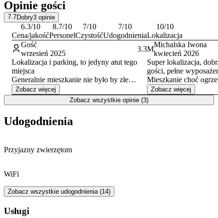
Opinie gości
windę
, co ułatwia dostęp do lokalu. Goście zmotoryzowani mogą
korzystać z płatnych miejsc parkingowych dostępnych przy ulicy,
7.7
Dobry
3
opinie
zgodnie z obowiązującą w centrum miasta strefą.
6.3
/10
8.7
/10
7
/10
7
/10
10
/10
Cena/jakość
Personel
Czystość
Udogodnienia
Lokalizacja
Gość
Michalska Iwona
3.3
M
wrzesień 2025
kwiecień 2026
Lokalizacja i parking, to jedyny atut tego
Super lokalizacja, dob
miejsca
gości, pełne wyposaże
Generalnie mieszkanie nie było by złe
Mieszkanie choć ogrze
gdybym nie brud, pozostałość po
ale może kamienice tak
Zobacz więcej
Zobacz więcej
poprzednich lokatorach to jakaś masakra.
Zobacz wszystkie opinie (3)
Rzeczy typu kawa, herbata kapsuł do
zmywarki, kosmetyki pozostawione na
Udogodnienia
stole w worku na śmierć to jakiś żart. Już
nawet pominęłam, bym fakt iż pościel
należało samemu ubrać ale wygląd w jakim
Przyjazny zwierzętom
stanie był materac na którym miało się spać
coś strasznego. Łazienka też była nie
sprząta lustro przechlapane, toaleta brudna.
WiFi
Kuchnia również blaty brudne, lepiące się,
płyta oblepiona pozostałościami po
Zobacz wszystkie udogodnienia (14)
gotowaniu. Generalnie jeden wielki brud.
Usługi