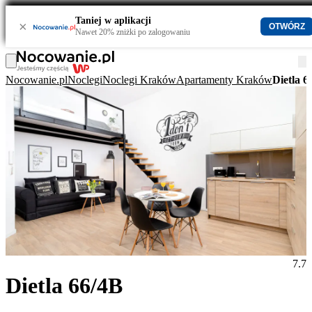
Taniej w aplikacji
×
OTWÓRZ
Nawet 20% zniżki po zalogowaniu
Nocowanie.pl
Noclegi
Noclegi Kraków
Apartamenty Kraków
Dietla 6
7.7
Dietla 66/4B