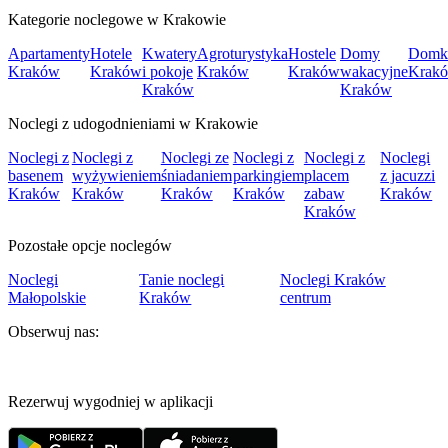
Kategorie noclegowe w Krakowie
Apartamenty
Hotele
Kwatery
Agroturystyka
Hostele
Domy
Domk
Kraków
Kraków
i pokoje
Kraków
Kraków
wakacyjne
Krak
Kraków
Kraków
Noclegi z udogodnieniami w Krakowie
Noclegi z
Noclegi z
Noclegi ze
Noclegi z
Noclegi z
Noclegi
basenem
wyżywieniem
śniadaniem
parkingiem
placem
z jacuzzi
Kraków
Kraków
Kraków
Kraków
zabaw
Kraków
Kraków
Pozostałe opcje noclegów
Noclegi
Tanie noclegi
Noclegi Kraków
Małopolskie
Kraków
centrum
Obserwuj nas:
Rezerwuj wygodniej w aplikacji