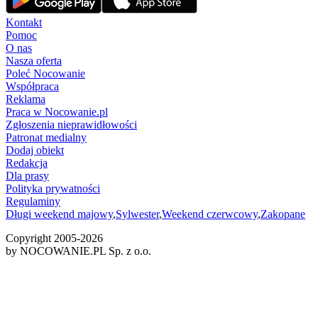
Kontakt
Pomoc
O nas
Nasza oferta
Poleć Nocowanie
Współpraca
Reklama
Praca w Nocowanie.pl
Zgłoszenia nieprawidłowości
Patronat medialny
Dodaj obiekt
Redakcja
Dla prasy
Polityka prywatności
Regulaminy
Długi weekend majowy
,
Sylwester
,
Weekend czerwcowy
,
Zakopane
Copyright 2005-
2026
by NOCOWANIE.PL Sp. z o.o.