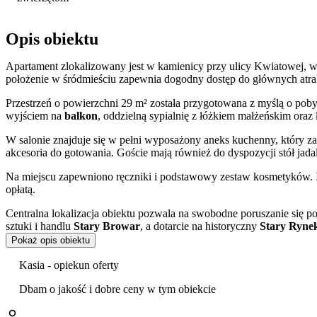
Opis obiektu
Apartament zlokalizowany jest w kamienicy przy ulicy Kwiatowej, w
położenie w śródmieściu zapewnia dogodny dostęp do głównych atrak
Przestrzeń o powierzchni 29 m² została przygotowana z myślą o poby
wyjściem na
balkon
, oddzielną sypialnię z łóżkiem małżeńskim oraz
W salonie znajduje się w pełni wyposażony aneks kuchenny, który z
akcesoria do gotowania. Goście mają również do dyspozycji stół jada
Na miejscu zapewniono ręczniki i podstawowy zestaw kosmetyków. 
opłatą.
Centralna lokalizacja obiektu pozwala na swobodne poruszanie się p
sztuki i handlu
Stary Browar
, a dotarcie na historyczny
Stary Ryne
kawiarnie.
Pokaż opis obiektu
Będąc w Poznaniu, warto odwiedzić unikalne
Rogalowe Muzeum P
Kasia - opiekun oferty
relaksu wśród zieleni interesującą propozycją będzie wizyta w Palm
Maltańskie.
Dbam o jakość i dobre ceny w tym obiekcie
Przed budynkiem znajduje się publiczna strefa płatnego parkowania. 