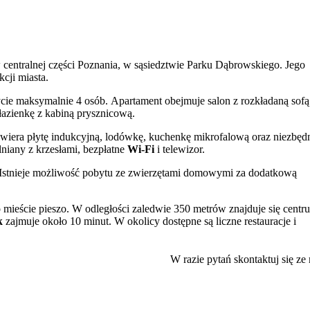
 centralnej części Poznania, w sąsiedztwie Parku Dąbrowskiego. Jego
cji miasta.
cie maksymalnie 4 osób. Apartament obejmuje salon z rozkładaną sofą
 łazienkę z kabiną prysznicową.
awiera płytę indukcyjną, lodówkę, kuchenkę mikrofalową oraz niezbęd
lniany z krzesłami, bezpłatne
Wi-Fi
i telewizor.
Istnieje możliwość pobytu ze zwierzętami domowymi za dodatkową
o mieście pieszo. W odległości zaledwie 350 metrów znajduje się centr
k
zajmuje około 10 minut. W okolicy dostępne są liczne restauracje i
oznania
oraz zobaczyć słynne Koziołki na Ratuszu. Dla szukających
W razie pytań skontaktuj się ze
iarni Poznańskiej, a dla miłośników wodnych atrakcji – kompleks Termy
Za dodatkową opłatą obiekt udostępnia również żelazko oraz łóżeczko 