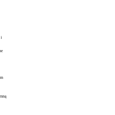
 i
ne
um
 mną
dla